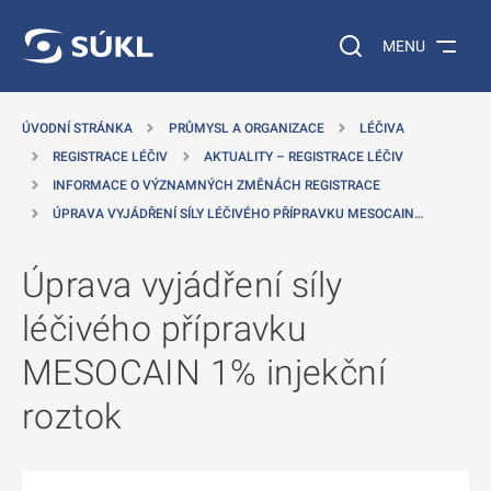
 NA HLAVNÍ OBSAH
Vyhledávání na web
MENU
ÚVODNÍ STRÁNKA
PRŮMYSL A ORGANIZACE
LÉČIVA
REGISTRACE LÉČIV
AKTUALITY – REGISTRACE LÉČIV
INFORMACE O VÝZNAMNÝCH ZMĚNÁCH REGISTRACE
ÚPRAVA VYJÁDŘENÍ SÍLY LÉČIVÉHO PŘÍPRAVKU MESOCAIN…
Úprava vyjádření síly
léčivého přípravku
MESOCAIN 1% injekční
roztok