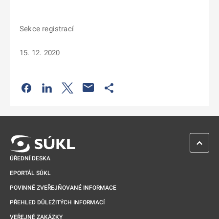
Sekce registrací
15. 12. 2020
Odkaz se otevře na nové kartě
Odkaz se otevře na nové kartě
Odkaz se otevře na nové kartě
Odkaz se otevře na nové kartě
ZPĚT 
ÚŘEDNÍ DESKA
EPORTÁL SÚKL
POVINNĚ ZVEŘEJŇOVANÉ INFORMACE
PŘEHLED DŮLEŽITÝCH INFORMACÍ
VEŘEJNÉ ZAKÁZKY