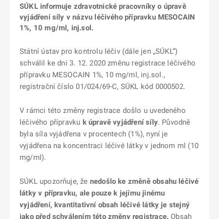
SÚKL informuje zdravotnické pracovníky o úpravě
vyjádření síly v názvu léčivého přípravku MESOCAIN
1%, 10 mg/ml, inj.sol.
Státní ústav pro kontrolu léčiv (dále jen „SÚKL“)
schválil ke dni 3. 12. 2020 změnu registrace léčivého
přípravku MESOCAIN 1%, 10 mg/ml, inj.sol.,
registrační číslo 01/024/69-C, SÚKL kód 0000502.
V rámci této změny registrace došlo u uvedeného
léčivého přípravku
k úpravě vyjádření síly
. Původně
byla síla vyjádřena v procentech (1%), nyní je
vyjádřena na koncentraci léčivé látky v jednom ml (10
mg/ml).
SÚKL upozorňuje, že
nedošlo ke změně obsahu léčivé
látky v přípravku, ale pouze k jejímu jinému
vyjádření,
kvantitativní obsah léčivé látky je stejný
jako před schválením této změny registrace.
Obsah