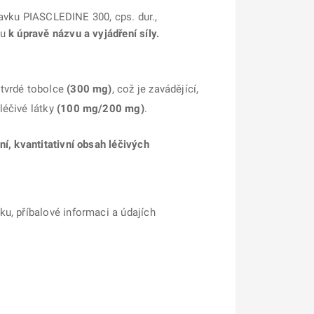
pravku PIASCLEDINE 300, cps. dur.,
ku
k úpravě názvu a vyjádření síly.
 tvrdé tobolce
(300 mg)
, což je zavádějící,
léčivé látky
(100 mg/200 mg)
.
í, kvantitativní obsah léčivých
u, příbalové informaci a údajích