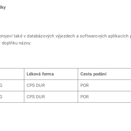
lky
rojeví také v databázových výjezdech a softwarových aplikacích p
 v doplňku názvu:
Léková forma
Cesta podání
G
CPS DUR
POR
G
CPS DUR
POR