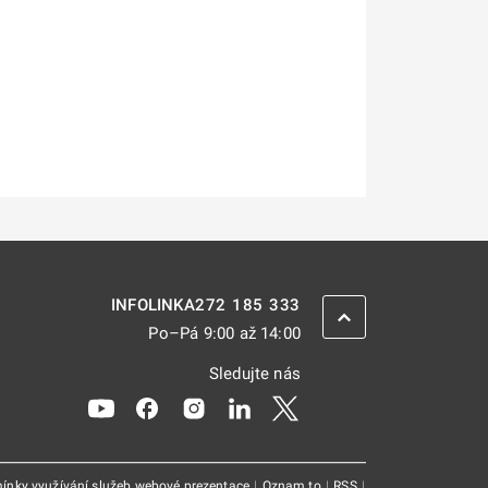
272 185 333
INFOLINKA
ZPĚT NAHORU
Po–Pá 9:00 až 14:00
Sledujte nás
Odkaz se otevře na nové kartě
Odkaz se otevře na nové kartě
Odkaz se otevře na nové kartě
Odkaz se otevře na nové kar
Odkaz se otevře na nov
ínky využívání služeb webové prezentace
|
Oznam.to
|
RSS
|