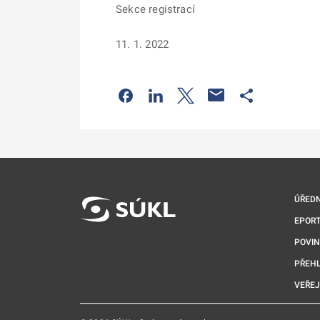
Sekce registrací
11. 1. 2022
Odkaz se otevře na nové kartě
Odkaz se otevře na nové kart
Odkaz se otevře na nov
Odkaz se otev
ÚŘEDN
EPORT
POVI
PŘEHL
VEŘEJ