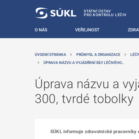
 NA HLAVNÍ OBSAH
STÁTNÍ ÚSTAV
PRO KONTROLU LÉČIV
O NÁS
VEŘEJNOST
ZDRA
ÚVODNÍ STRÁNKA
PRŮMYSL A ORGANIZACE
LÉČI
ÚPRAVA NÁZVU A VYJÁDŘENÍ SÍLY LÉČIVÉHO…
Úprava názvu a vyj
300, tvrdé tobolky
SÚKL informuje zdravotnické pracovníky o