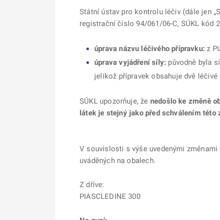
Státní ústav pro kontrolu léčiv (dále jen 
registrační číslo 94/061/06-C, SÚKL kód 
úprava názvu léčivého přípravku:
z P
úprava vyjádření síly:
původně byla sí
jelikož přípravek obsahuje dvě léčivé
SÚKL upozorňuje, že
nedošlo ke změně obs
látek je stejný jako před schválením této
V souvislosti s výše uvedenými změnami d
uváděných na obalech.
Z dříve:
PIASCLEDINE 300