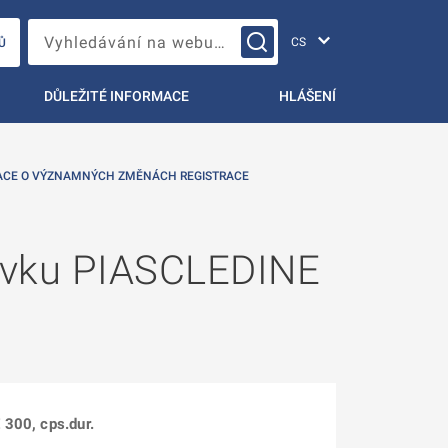
Změna jazyka
Vyhledávání na webu…
Ů
DŮLEŽITÉ INFORMACE
HLÁŠENÍ
ACE O VÝZNAMNÝCH ZMĚNÁCH REGISTRACE
pravku PIASCLEDINE
 300, cps.dur.