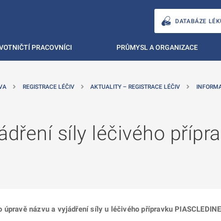
DATABÁZE LÉK
VOTNIČTÍ PRACOVNÍCI
PRŮMYSL A ORGANIZACE
VA
REGISTRACE LÉČIV
AKTUALITY – REGISTRACE LÉČIV
INFORM
ádření síly léčivého pří
 úpravě názvu a vyjádření síly u léčivého přípravku PIASCLEDINE