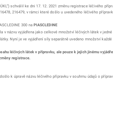
„SÚKL“) schválil ke dni 17. 12. 2021 změnu registrace léčivého pří
216478, 216479, v rámci které došlo u uvedeného léčivého příprav
IASCLEDINE 300 na
PIASCLEDINE
la v názvu vyjádřena jako celkové množství léčivých látek v jedné
 látky. Nyní je ve vyjádření síly separátně uvedeno množství každé 
ahu léčivých látek v přípravku, ale pouze k jejich jinému vyjádřen
 změny registrace.
ošlo k úpravě názvu léčivého přípravku v souhrnu údajů o přípravk