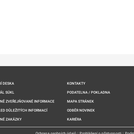
ě
é kartě
ře na nové kartě
Í DESKA
KONTAKTY
ÁL SÚKL
PODATELNA / POKLADNA
NNĚ ZVEŘEJŇOVANÉ INFORMACE
MAPA STRÁNEK
ED DŮLEŽITÝCH INFORMACÍ
ODBĚR NOVINEK
NÉ ZAKÁZKY
KARIÉRA
Ochrana osobních údajů
|
Prohlášení o přístupnosti
|
Podm