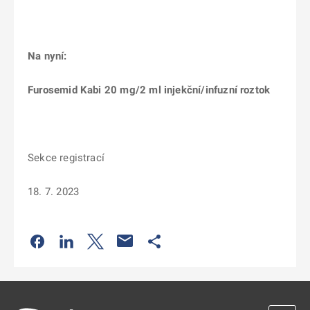
Na nyní:
Furosemid Kabi 20 mg/2 ml injekční/infuzní roztok
Sekce registrací
18. 7. 2023
Odkaz se otevře na nové kartě
Odkaz se otevře na nové kartě
Odkaz se otevře na nové kartě
Odkaz se otevře na nové kartě