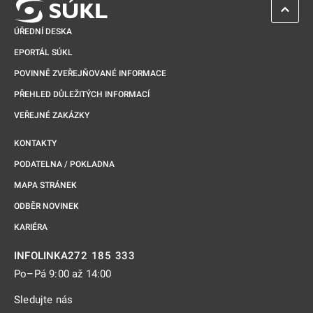
ZPĚT 
ÚŘEDNÍ DESKA
EPORTÁL SÚKL
POVINNĚ ZVEŘEJŇOVANÉ INFORMACE
PŘEHLED DŮLEŽITÝCH INFORMACÍ
VEŘEJNÉ ZAKÁZKY
KONTAKTY
PODATELNA / POKLADNA
MAPA STRÁNEK
ODBĚR NOVINEK
KARIÉRA
272 185 333
INFOLINKA
Po–Pá 9:00 až 14:00
Sledujte nás