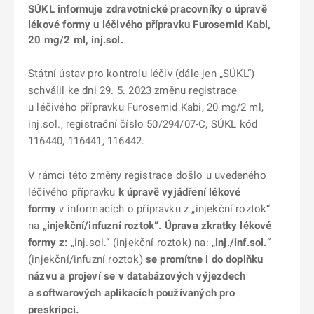
SÚKL informuje zdravotnické pracovníky o úpravě
lékové formy u léčivého přípravku Furosemid Kabi,
20 mg/2 ml, inj.sol.
Státní ústav pro kontrolu léčiv (dále jen „SÚKL“)
schválil ke dni 29. 5. 2023 změnu registrace
u léčivého přípravku Furosemid Kabi, 20 mg/2 ml,
inj.sol., registrační číslo 50/294/07-C, SÚKL kód
116440, 116441, 116442.
V rámci této změny registrace došlo u uvedeného
léčivého přípravku
k úpravě vyjádření lékové
formy
v informacích o přípravku z „injekční roztok“
na
„injekční/infuzní roztok“. Úprava
zkratky lékové
formy z:
„inj.sol.“ (injekční roztok) na: „
inj./inf.sol.
“
(injekční/infuzní roztok)
se promítne i do doplňku
názvu
a projeví se v databázových výjezdech
a softwarových aplikacích používaných pro
preskripci.