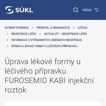
 NA HLAVNÍ OBSAH
Vyhledávání na web
MENU
ÚVODNÍ STRÁNKA
PRŮMYSL A ORGANIZACE
LÉČIVA
REGISTRACE LÉČIV
AKTUALITY – REGISTRACE LÉČIV
INFORMACE O VÝZNAMNÝCH ZMĚNÁCH REGISTRACE
ÚPRAVA LÉKOVÉ FORMY U LÉČIVÉHO PŘÍPRAVKU…
Úprava lékové formy u
léčivého přípravku
FUROSEMID KABI injekční
roztok