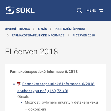
 NA HLAVNÍ OBSAH
Vyhledávání na web
MENU
ÚVODNÍ STRÁNKA
O NÁS
PUBLIKAČNÍ ČINNOST
FARMAKOTERAPEUTICKÉ INFORMACE
FI ČERVEN 2018
FI červen 2018
Farmakoterapeutické informace 6/2018
F
armakoterapeutické
informace 6/2018,
soubor typu pdf, (169,72 kB)
Obsah:
Možnosti ovlivnění imunity v dětském věku
– dokončení