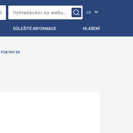
Změna jazyka
Vyhledávání na webu…
Ů
DŮLEŽITÉ INFORMACE
HLÁŠENÍ
 POKYNY EK