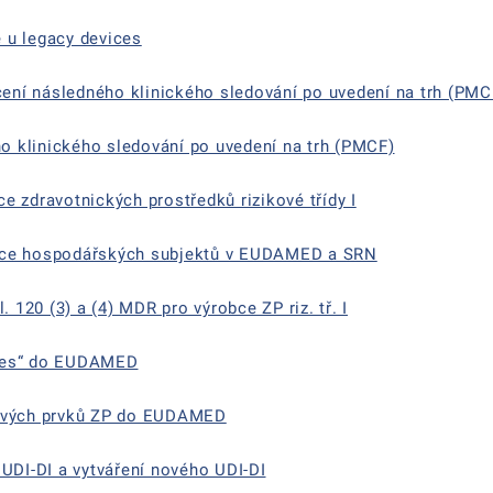
 u legacy devices
ní následného klinického sledování po uvedení na trh (PMC
 klinického sledování po uvedení na trh (PMCF)
e zdravotnických prostředků rizikové třídy I
ace hospodářských subjektů v EUDAMED a SRN
20 (3) a (4) MDR pro výrobce ZP riz. tř. I
ices“ do EUDAMED
tových prvků ZP do EUDAMED
 UDI-DI a vytváření nového UDI-DI