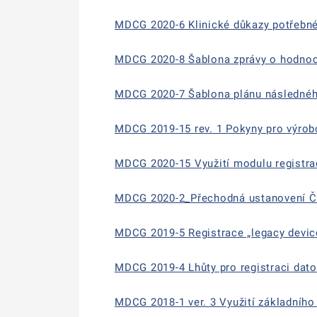
MDCG 2020-6 Klinické důkazy potřebné
MDCG 2020-8 Šablona zprávy o hodnoce
MDCG 2020-7 Šablona plánu následného
MDCG 2019-15 rev. 1 Pokyny pro výrobc
MDCG 2020-15 Využití modulu registr
MDCG 2020-2_Přechodná ustanovení Čl. 1
MDCG 2019-5 Registrace „legacy dev
MDCG 2019-4 Lhůty pro registraci da
MDCG 2018-1 ver. 3 Využití základního