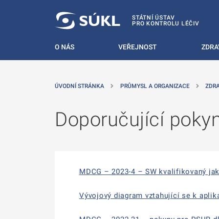
 NA HLAVNÍ OBSAH
STÁTNÍ ÚSTAV
PRO KONTROLU LÉČIV
O NÁS
VEŘEJNOST
ZDRA
ÚVODNÍ STRÁNKA
PRŮMYSL A ORGANIZACE
ZDR
Doporučující poky
MDCG – 2023-4 – SW kvalifikovaný j
Vývojový diagram vztahující se k apl