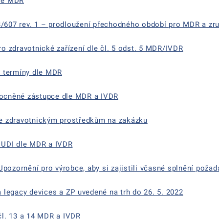
le MDR
3/607 rev. 1 – prodloužení přechodného období pro MDR a zru
 zdravotnické zařízení dle čl. 5 odst. 5 MDR/IVDR
 termíny dle MDR
ocněné zástupce dle MDR a IVDR
e zdravotnickým prostředkům na zakázku
 UDI dle MDR a IVDR
zornění pro výrobce, aby si zajistili včasné splnění poža
legacy devices a ZP uvedené na trh do 26. 5. 2022
l. 13 a 14 MDR a IVDR