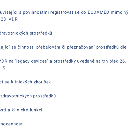
uvisející s povinnostmi registrovat se do EUDAMED mimo v
. 28 IVDR
dravotnických prostředků
jící se činnosti přebalování či přeznačování prostředků dl
R na ‘legacy devices’ a prostředky uvedené na trh před 26.
EHS
cí se klinických zkoušek
zdravotnických prostředků
ti a klinické funkci
vnocennost