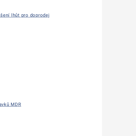
šení lhůt pro doprodej
davků MDR