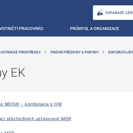
DATABÁZE LÉK
VOTNIČTÍ PRACOVNÍCI
PRŮMYSL A ORGANIZACE
AVOTNICKÉ PROSTŘEDKY
PRÁVNÍ PŘEDPISY A POKYNY
DOPORUČUJÍCÍ
ny EK
ako MDSW – kombinace s HW
ikaci přechodných ustanovení MDR