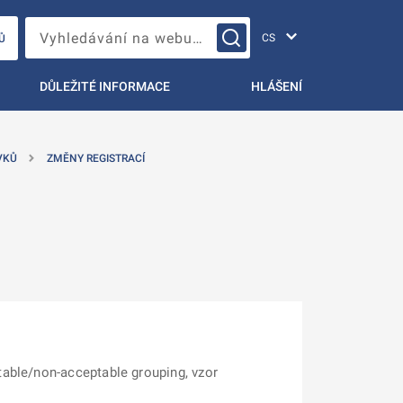
Změna jazyka
Vyhledávání na webu…
Ů
DŮLEŽITÉ INFORMACE
HLÁŠENÍ
VKŮ
ZMĚNY REGISTRACÍ
table/non-acceptable grouping, vzor