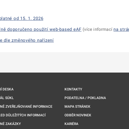
latné od 15. 1. 2026
ilně doporučeno použití web-based eAF
(více informací
na str
e dle změnového nařízení
Í DESKA
KONTAKTY
ÁL SÚKL
PODATELNA / POKLADNA
NNĚ ZVEŘEJŇOVANÉ INFORMACE
MAPA STRÁNEK
ED DŮLEŽITÝCH INFORMACÍ
ODBĚR NOVINEK
NÉ ZAKÁZKY
KARIÉRA