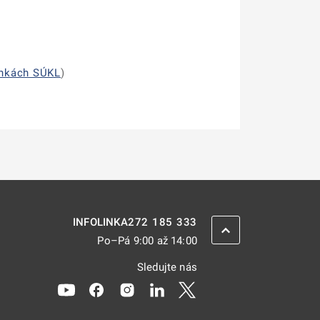
ánkách SÚKL
)
272 185 333
INFOLINKA
ZPĚT NAHORU
Po–Pá 9:00 až 14:00
Sledujte nás
Odkaz se otevře na nové kartě
Odkaz se otevře na nové kartě
Odkaz se otevře na nové kartě
Odkaz se otevře na nové kar
Odkaz se otevře na nov