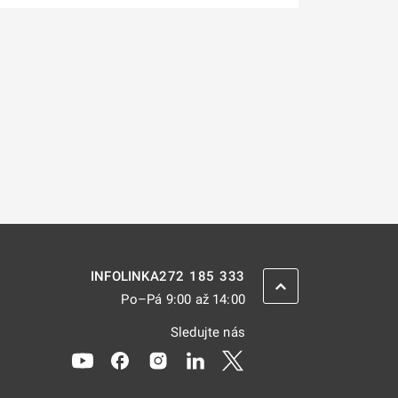
272 185 333
INFOLINKA
ZPĚT NAHORU
Po–Pá 9:00 až 14:00
Sledujte nás
Odkaz se otevře na nové kartě
Odkaz se otevře na nové kartě
Odkaz se otevře na nové kartě
Odkaz se otevře na nové kar
Odkaz se otevře na nov