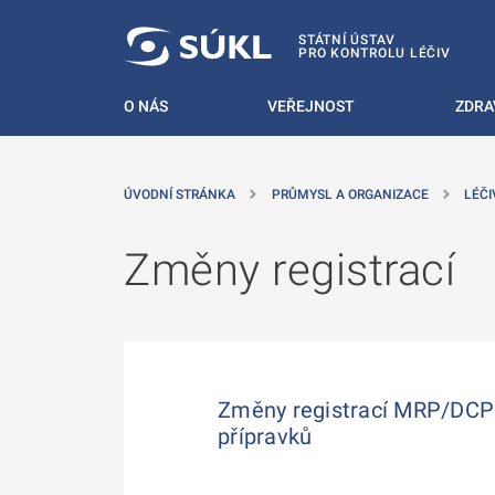
 NA HLAVNÍ OBSAH
STÁTNÍ ÚSTAV
PRO KONTROLU LÉČIV
O NÁS
VEŘEJNOST
ZDRA
ÚVODNÍ STRÁNKA
PRŮMYSL A ORGANIZACE
LÉČI
Změny registrací
Změny registrací MRP/DCP
přípravků