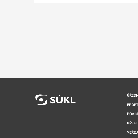
ÚŘEDN
EPORT
POVI
PŘEHL
VEŘEJ