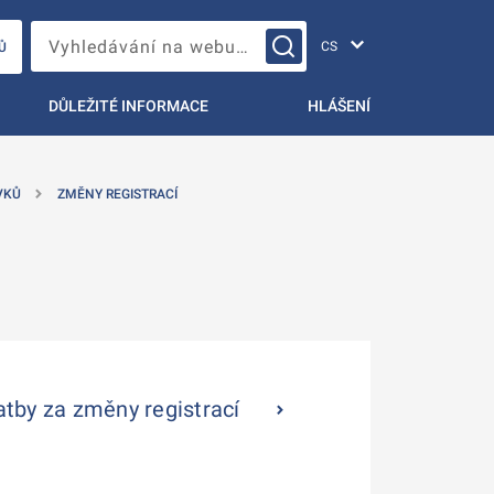
Změna jazyka
Vyhledávání na webu…
Ů
DŮLEŽITÉ INFORMACE
HLÁŠENÍ
VKŮ
ZMĚNY REGISTRACÍ
atby za změny registrací