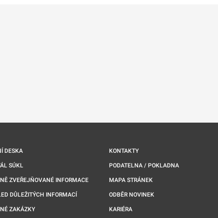
Í DESKA
KONTAKTY
ÁL SÚKL
PODATELNA / POKLADNA
NNĚ ZVEŘEJŇOVANÉ INFORMACE
MAPA STRÁNEK
ED DŮLEŽITÝCH INFORMACÍ
ODBĚR NOVINEK
NÉ ZAKÁZKY
KARIÉRA