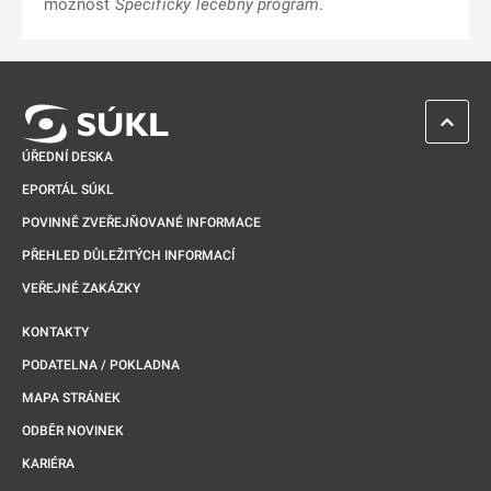
možnost
Specifický léčebný program
.
ZPĚT 
ÚŘEDNÍ DESKA
EPORTÁL SÚKL
POVINNĚ ZVEŘEJŇOVANÉ INFORMACE
PŘEHLED DŮLEŽITÝCH INFORMACÍ
VEŘEJNÉ ZAKÁZKY
KONTAKTY
PODATELNA / POKLADNA
MAPA STRÁNEK
ODBĚR NOVINEK
KARIÉRA