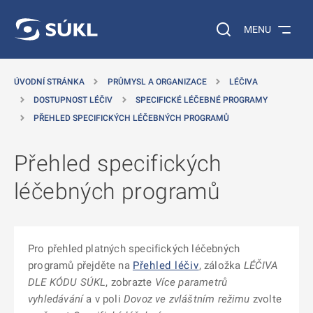
 NA HLAVNÍ OBSAH
Vyhledávání na web
MENU
ÚVODNÍ STRÁNKA
PRŮMYSL A ORGANIZACE
LÉČIVA
DOSTUPNOST LÉČIV
SPECIFICKÉ LÉČEBNÉ PROGRAMY
PŘEHLED SPECIFICKÝCH LÉČEBNÝCH PROGRAMŮ
Přehled specifických
léčebných programů
Pro přehled platných specifických léčebných
programů přejděte na
Přehled léčiv
, záložka
LÉČIVA
DLE KÓDU SÚKL
, zobrazte
Více parametrů
vyhledávání
a v poli
Dovoz ve zvláštním režimu
zvolte