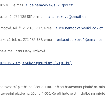
185 817, e-mail:
alice.nemcova@sukl.gov.cz
 tel. č. 272 185 851, e-mail:
hana.frckova@email.cz
cová, tel. č. 272 185 817, e-mail:
alice.nemcova@sukl.gov.cz
lková, tel. č.: 272 185 832, e-mail:
lenka.cibulkova1@email.cz
 na e-mail paní
Hany Frčkové
.
.2019.xlsm, soubor typu xlsm, (53,87 kB)
otovostní platbě na účet a 1100,- Kč při hotovostní platbě na mís
tovostní platbě na účet a 4.000,-Kč při hotovostní platbě na míst