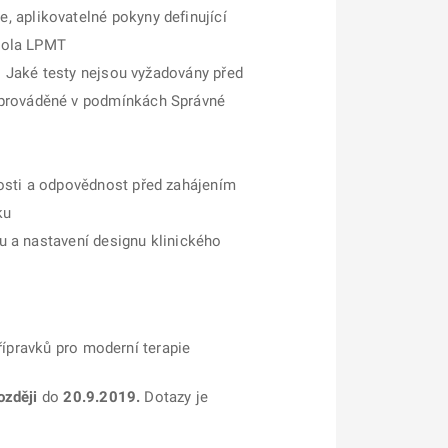
e, aplikovatelné pokyny definující
trola LPMT
í. Jaké testy nejsou vyžadovány před
e prováděné v podmínkách Správné
osti a odpovědnost před zahájením
ku
lu a nastavení designu klinického
řípravků pro moderní terapie
ozději
do
20.9.2019.
Dotazy je