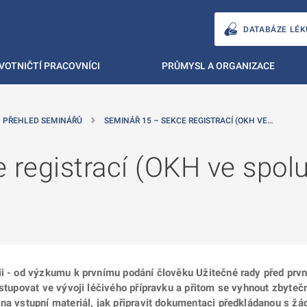
DATABÁZE LÉK
VOTNIČTÍ PRACOVNÍCI
PRŮMYSL A ORGANIZACE
PŘEHLED SEMINÁŘŮ
SEMINÁŘ 15 – SEKCE REGISTRACÍ (OKH VE…
 registrací (OKH ve spol
ii - od výzkumu k prvnímu podání člověku Užitečné rady před prv
ostupovat ve vývoji léčivého přípravku a přitom se vyhnout zbyteč
na vstupní materiál, jak připravit dokumentaci předkládanou s žá