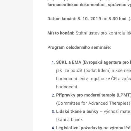
farmaceutickou dokumentaci, správnou výr
Datum konání:
8. 10. 2019
od
8:30 hod
. (
Místo konání:
Státní ústav pro kontrolu lé
Program celodenního semináře
:
SÚKL a EMA (Evropská agentura pro léč
jak lze použít (podat lidem) nikde ner
hodnocení léčiv, regulace v ČR a zp
hodnocení.
Přípravky pro moderní terapie
(LPMT
(Committee for Advanced Therapies)
Lidské tkáně a buňky
– výchozí mater
tkání a buněk
Legislativní požadavky na výrobu léč