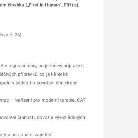
m člověku („First in Human“, FIH) aj.
dova č. 24)
v regulaci léčiv, co je léčivý přípravek,
éčivých přípravků, co je klinické
polu s žádostí o povolení klinického
rámec – Nařízení pro moderní terapie, CAT
ovolení činnosti, dovoz a vývoz lidských
ry a personální zajištění