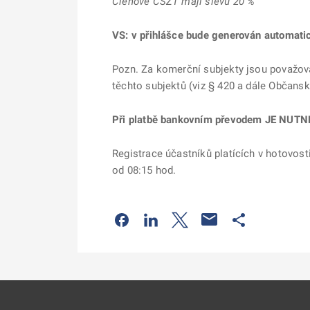
Členové ČSZT mají slevu 20 %
VS: v přihlášce bude generován automati
Pozn. Za komerční subjekty jsou považová
těchto subjektů (viz § 420 a dále Občans
Při platbě bankovním převodem JE NUTNÉ u
Registrace účastníků platících v hotovost
od 08:15 hod.
Odkaz se otevře na nové kartě
Odkaz se otevře na nové kart
Odkaz se otevře na nov
Odkaz se otev