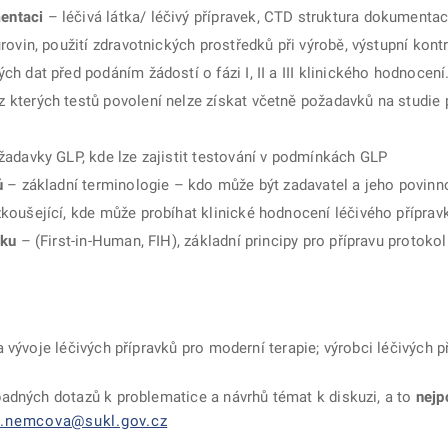
entaci
– léčivá látka/ léčivý přípravek, CTD struktura dokumentac
rovin, použití zdravotnických prostředků při výrobě, výstupní kon
h dat před podáním žádostí o fázi I, II a III klinického hodnocen
 kterých testů povolení nelze získat včetně požadavků na studi
adavky GLP, kde lze zajistit testování v podmínkách GLP
ů
– základní terminologie – kdo může být zadavatel a jeho povinn
koušející, kde může probíhat klinické hodnocení léčivého příprav
ěku
– (First-in-Human, FIH), základní principy pro přípravu protoko
vývoje léčivých přípravků pro moderní terapie; výrobci léčivých p
adných dotazů k problematice a návrhů témat k diskuzi, a to
nejp
e.nemcova@sukl.gov.cz