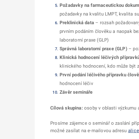
Požadavky na farmaceutickou dokum
požadavky na kvalitu LMPT, kvalita su
Preklinická data
– rozsah požadovanýc
prvním podáním člověku a naopak bez
laboratorní praxe (GLP)
Správná laboratorní praxe (GLP)
– pož
Klinická hodnocení léčivých přípravk
klinického hodnocení, kdo může být z
První podání léčivého přípravku člov
hodnocení léčiv
Závěr semináře
Cílová skupina
:
osoby v oblasti výzkumu a 
Prosíme zájemce o seminář o zaslání příp
možné zasílat na e-mailovou adresu
alic