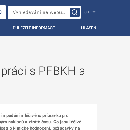
Změna jazyka
Vyhledávání na webu…
Ů
DŮLEŽITÉ INFORMACE
HLÁŠENÍ
upráci s PFBKH a
ním podáním léčivého přípravku pro
ným nákladů a ztrátě času. Co jsou léčivé
dostí o klinické hodnocení, požadavky na