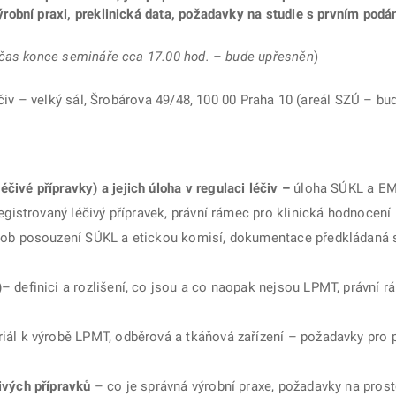
obní praxi, preklinická data, požadavky na studie s prvním podání
čas konce semináře cca 17.00 hod. – bude upřesněn
)
čiv – velký sál, Šrobárova 49/48, 100 00 Praha 10 (areál SZÚ – bu
ivé přípravky) a jejich úloha v regulaci léčiv –
úloha SÚKL a EMA 
egistrovaný léčivý přípravek, právní rámec pro klinická hodnocení l
ůsob posouzení SÚKL a etickou komisí, dokumentace předkládaná s
)
– definici a rozlišení, co jsou a co naopak nejsou LPMT, právní 
iál k výrobě LPMT, odběrová a tkáňová zařízení – požadavky pro p
ivých přípravků
– co je správná výrobní praxe, požadavky na prosto