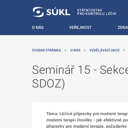
 NA HLAVNÍ OBSAH
STÁTNÍ ÚSTAV
PRO KONTROLU LÉČIV
O NÁS
VEŘEJNOST
ZDRA
ÚVODNÍ STRÁNKA
O NÁS
VZDĚLÁVACÍ AKCE
Seminář 15 - Sekce
SDOZ)
Téma: Léčivé přípravky pro moderní terap
moderní terapii člověku - jak efektivně p
přípravky pro moderní terapie, požadavky 