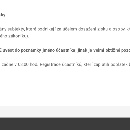
cky
ny subjekty, které podnikají za účelem dosažení zisku a osoby, k
kého zákoníku).
vést do poznámky jméno účastníka, jinak je velmi obtížné pozděj
i začne v 08:00 hod. Registrace účastníků, kteří zaplatili poplat
ě
é kartě
ře na nové kartě