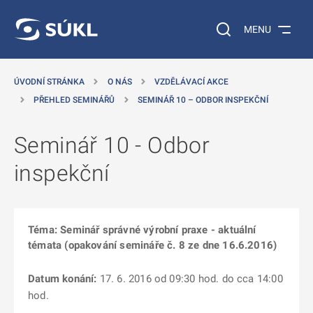
 NA HLAVNÍ OBSAH
Vyhledávání na web
MENU
ÚVODNÍ STRÁNKA
O NÁS
VZDĚLÁVACÍ AKCE
PŘEHLED SEMINÁŘŮ
SEMINÁŘ 10 – ODBOR INSPEKČNÍ
Seminář 10 - Odbor
inspekční
Téma: Seminář správné výrobní praxe - aktuální
témata (opakování semináře č. 8 ze dne 16.6.2016)
Datum konání:
17. 6. 2016 od 09:30 hod. do cca 14:00
hod.