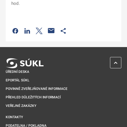
hod.
Odkaz se otevře na nové kartě
Odkaz se otevře na nové kartě
Odkaz se otevře na nové kartě
Odkaz se otevře na nové kartě
ZPĚT 
ÚŘEDNÍ DESKA
EPORTÁL SÚKL
POVINNĚ ZVEŘEJŇOVANÉ INFORMACE
PŘEHLED DŮLEŽITÝCH INFORMACÍ
VEŘEJNÉ ZAKÁZKY
KONTAKTY
PODATELNA / POKLADNA