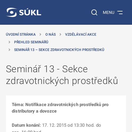
 NA HLAVNÍ OBSAH
Vyhledávání na web
MENU
ÚVODNÍ STRÁNKA
O NÁS
VZDĚLÁVACÍ AKCE
PŘEHLED SEMINÁŘŮ
SEMINÁŘ 13 – SEKCE ZDRAVOTNICKÝCH PROSTŘEDKŮ
Seminář 13 - Sekce
zdravotnických prostředků
Téma: Notifikace zdravotnických prostředků pro
distributory a dovozce
Datum konání:
17. 12. 2015 od 13:30 hod. do