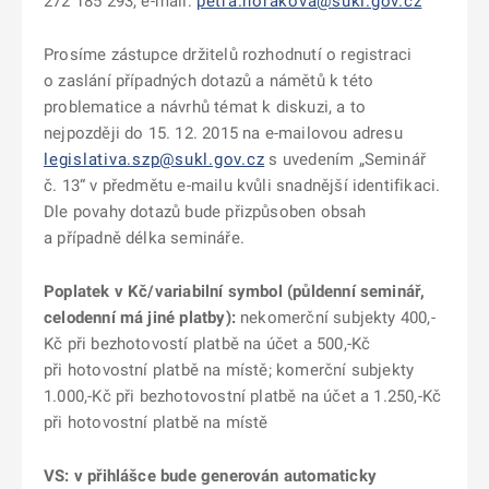
272 185 293, e-mail:
petra.horakova@sukl.gov.cz
Prosíme zástupce držitelů rozhodnutí o registraci
o zaslání případných dotazů a námětů k této
problematice a návrhů témat k diskuzi, a to
nejpozději do 15. 12. 2015 na e-mailovou adresu
legislativa.szp@sukl.gov.cz
s uvedením „Seminář
č. 13“ v předmětu e-mailu kvůli snadnější identifikaci.
Dle povahy dotazů bude přizpůsoben obsah
a případně délka semináře.
Poplatek v Kč/variabilní symbol (půldenní seminář,
celodenní má jiné platby):
nekomerční subjekty 400,-
Kč při bezhotovostí platbě na účet a 500,-Kč
při hotovostní platbě na místě; komerční subjekty
1.000,-Kč při bezhotovostní platbě na účet a 1.250,-Kč
při hotovostní platbě na místě
VS: v přihlášce bude generován automaticky