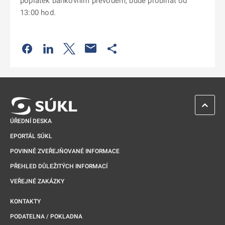
poplatek bankovním převodem, bude probíhat od
13:00 hod.
Odkaz se otevře na nové kartě
Odkaz se otevře na nové kartě
Odkaz se otevře na nové kartě
Odkaz se otevře na nové kartě
ZPĚT 
ÚŘEDNÍ DESKA
EPORTÁL SÚKL
POVINNĚ ZVEŘEJŇOVANÉ INFORMACE
PŘEHLED DŮLEŽITÝCH INFORMACÍ
VEŘEJNÉ ZAKÁZKY
KONTAKTY
PODATELNA / POKLADNA