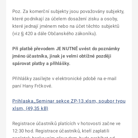
Poz. Za komerční subjekty jsou považovány subjekty,
které podnikají za účelem dosažení zisku a osoby,
které jednají jménem nebo na účet těchto subjektů
(viz § 420 a dále Občanského zákoníku).
Při platbě převodem JE NUTNÉ uvést do poznámky
jméno účastníka, jinak je velmi obtížné později
spárovat platby a přihlášky.
Přihlášky zasílejte v elektronické pdobě na e-mail
paní Hany Frčkové.
Prihlaska_Seminar sekce ZP-13.xlsm, soubor typu
xlsm, (49,35 kB)
Registrace účastníků platících v hotovosti začne ve
12:30 hod. Registrace účastníků, kteří zaplatili