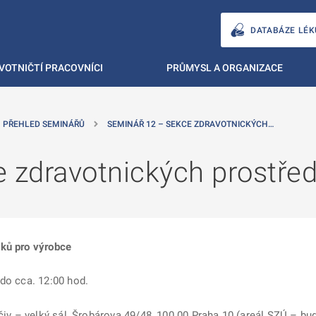
DATABÁZE LÉK
VOTNIČTÍ PRACOVNÍCI
PRŮMYSL A ORGANIZACE
PŘEHLED SEMINÁŘŮ
SEMINÁŘ 12 – SEKCE ZDRAVOTNICKÝCH…
e zdravotnických prostře
dků pro výrobce
 do cca. 12:00 hod.
čiv – velký sál, Šrobárova 49/48, 100 00 Praha 10 (areál SZÚ – bu