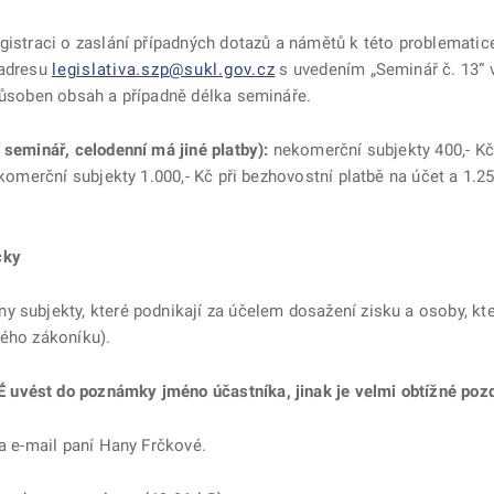
gistraci o zaslání případných dotazů a námětů k této problematice
 adresu
legislativa.szp@sukl.gov.cz
s uvedením „Seminář č. 13“ v
způsoben obsah a případně délka semináře.
 seminář, celodenní má jiné platby):
nekomerční subjekty 400,- Kč 
 komerční subjekty 1.000,- Kč při bezhovostní platbě na účet a 1.25
cky
y subjekty, které podnikají za účelem dosažení zisku a osoby, kt
kého zákoníku).
vést do poznámky jméno účastníka, jinak je velmi obtížné pozděj
na e-mail paní Hany Frčkové.