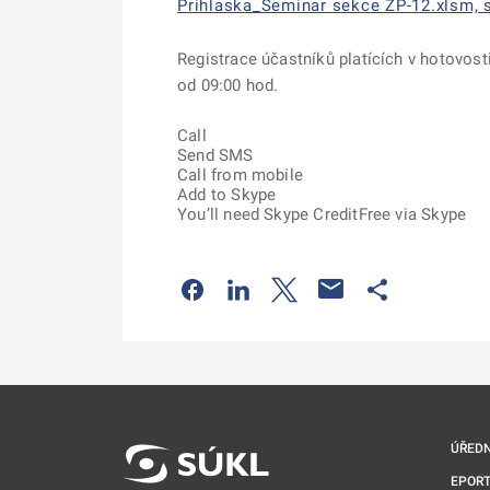
Prihlaska_Seminar sekce ZP-12.xlsm, s
Registrace účastníků platících v hotovost
od 09:00 hod.
Call
Send SMS
Call from mobile
Add to Skype
You’ll need Skype Credit
Free via Skype
Odkaz se otevře na nové kartě
Odkaz se otevře na nové kart
Odkaz se otevře na nov
Odkaz se otev
ÚŘEDN
EPORT