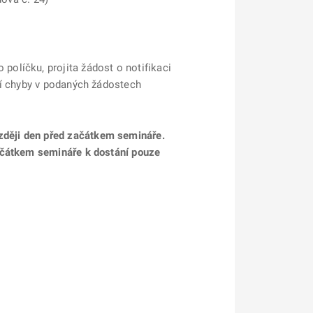
olíčku, projita žádost o notifikaci
ší chyby v podaných žádostech
zději den před začátkem semináře.
začátkem semináře k dostání pouze