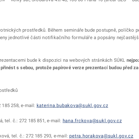
tnických prostředků. Během semináře bude postupně, políčko po p
eny jednotlivé části notifikačního formuláře a popsány nejčastěj
rezentacemi bude k dispozici na webových stránkách SÚKL
nejpo
přinést s sebou, protože papírové verze prezentací budou před 
ostředků
2 185 258, e-mail:
katerina.bubakova@sukl.gov.cz
 tel. č.: 272 185 851, e-mail:
hana.frckova@sukl.gov.cz
ová, tel. č.: 272 185 293, e-mail:
petra.horakova@sukl.gov.cz