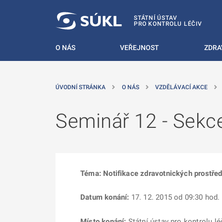
 NA HLAVNÍ OBSAH
STÁTNÍ ÚSTAV
PRO KONTROLU LÉČIV
O NÁS
VEŘEJNOST
ZDRA
ÚVODNÍ STRÁNKA
O NÁS
VZDĚLÁVACÍ AKCE
Seminář 12 - Sekc
Téma: Notifikace zdravotnických prostře
Datum konání:
17. 12. 2015 od 09:30 hod.
Místo konání:
Státní ústav pro kontrolu lé