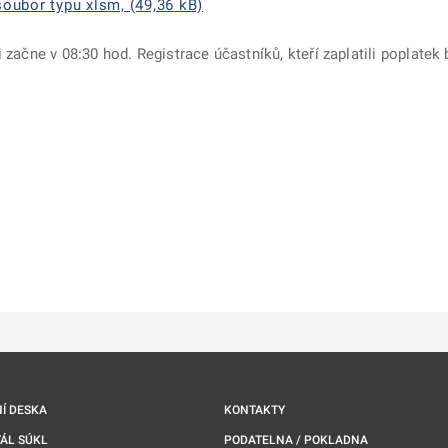
oubor typu xlsm, (49,36 kB)
i začne v 08:30 hod. Registrace účastníků, kteří zaplatili poplat
ě
é kartě
ře na nové kartě
Í DESKA
KONTAKTY
ÁL SÚKL
PODATELNA / POKLADNA