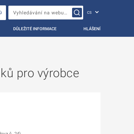
Změna jazyka
Vyhledávání na webu…
Ů
DŮLEŽITÉ INFORMACE
HLÁŠENÍ
dků pro výrobce
dova č. 24)