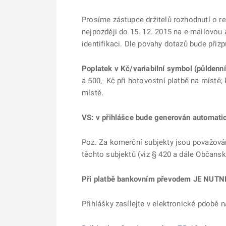
Prosíme zástupce držitelů rozhodnutí o re
nejpozději do 15. 12. 2015 na e-mailovou
identifikaci. Dle povahy dotazů bude při
Poplatek v Kč/variabilní symbol (půldenní
a 500,- Kč při hotovostní platbě na místě;
místě.
VS: v přihlášce bude generován automati
Poz. Za komerční subjekty jsou považován
těchto subjektů (viz § 420 a dále Občans
Při platbě bankovním převodem JE NUTNÉ u
Přihlášky zasílejte v elektronické pdobě 