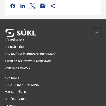
Odkaz se otevře na nové kartě
Odkaz se otevře na nové kartě
Odkaz se otevře na nové kartě
Odkaz se otevře na nové kartě
ZPĚT 
ÚŘEDNÍ DESKA
EPORTÁL SÚKL
POVINNĚ ZVEŘEJŇOVANÉ INFORMACE
PŘEHLED DŮLEŽITÝCH INFORMACÍ
VEŘEJNÉ ZAKÁZKY
KONTAKTY
PODATELNA / POKLADNA
MAPA STRÁNEK
ODBĚR NOVINEK