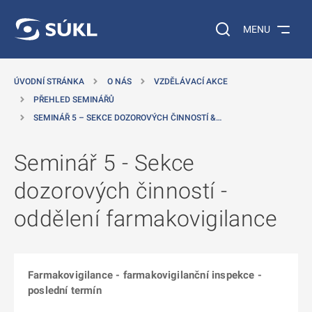
 NA HLAVNÍ OBSAH
Vyhledávání na web
MENU
ÚVODNÍ STRÁNKA
O NÁS
VZDĚLÁVACÍ AKCE
PŘEHLED SEMINÁŘŮ
SEMINÁŘ 5 – SEKCE DOZOROVÝCH ČINNOSTÍ &…
Seminář 5 - Sekce
dozorových činností -
oddělení farmakovigilance
Farmakovigilance - farmakovigilanční inspekce -
poslední termín