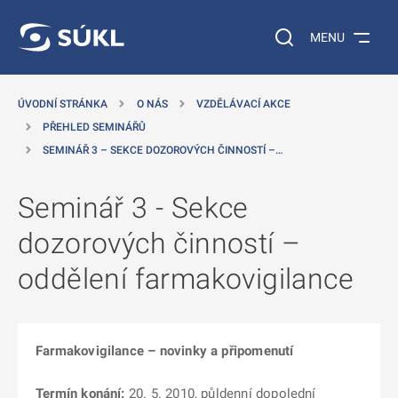
 NA HLAVNÍ OBSAH
Vyhledávání na web
MENU
ÚVODNÍ STRÁNKA
O NÁS
VZDĚLÁVACÍ AKCE
PŘEHLED SEMINÁŘŮ
SEMINÁŘ 3 – SEKCE DOZOROVÝCH ČINNOSTÍ –…
Seminář 3 - Sekce
dozorových činností –
oddělení farmakovigilance
Farmakovigilance – novinky a připomenutí
Termín konání:
20. 5. 2010, půldenní dopolední