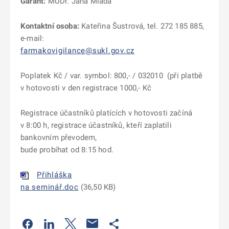
Garant:
MUDr. Jana Mladá
Kontaktní osoba:
Kateřina Šustrová, tel. 272 185 885,
e-mail:
farmakovigilance@sukl.gov.cz
Poplatek Kč / var. symbol: 800,- / 032010 (při platbě
v hotovosti v den registrace 1000,- Kč
Registrace účastníků platících v hotovosti začíná
v 8:00 h, registrace účastníků, kteří zaplatili
bankovním převodem,
bude probíhat od 8:15 hod.
Přihláška
na seminář.doc
(36,50 KB)
Odkaz se otevře na nové kartě
Odkaz se otevře na nové kartě
Odkaz se otevře na nové kartě