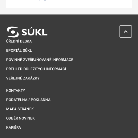
Odkaz se otevře na nové kartě
ZPĚT 
ÚŘEDNÍ DESKA
EPORTÁL SÚKL
POVINNĚ ZVEŘEJŇOVANÉ INFORMACE
PŘEHLED DŮLEŽITÝCH INFORMACÍ
VEŘEJNÉ ZAKÁZKY
KONTAKTY
PODATELNA / POKLADNA
MAPA STRÁNEK
ODBĚR NOVINEK
KARIÉRA