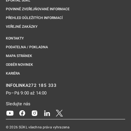
EPORTÁL SÚKL
POVINNĚ ZVEŘEJŇOVANÉ INFORMACE
PŘEHLED DŮLEŽITÝCH INFORMACÍ
VEŘEJNÉ ZAKÁZKY
KONTAKTY
PODATELNA / POKLADNA
MAPA STRÁNEK
ODBĚR NOVINEK
KARIÉRA
272 185 333
INFOLINKA
Po–Pá 9:00 až 14:00
Sledujte nás
Odkaz se otevře na nové kartě
Odkaz se otevře na nové kartě
Odkaz se otevře na nové kartě
Odkaz se otevře na nové kartě
Odkaz se otevře na nové kartě
© 2026 SÚKL všechna práva vyhrazena