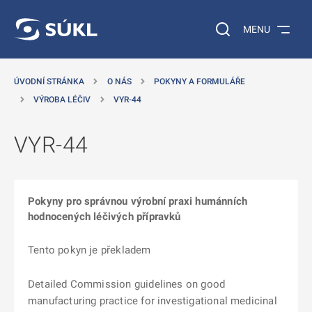
 NA HLAVNÍ OBSAH
Vyhledávání na web
MENU
ÚVODNÍ STRÁNKA
O NÁS
POKYNY A FORMULÁŘE
VÝROBA LÉČIV
VYR-44
VYR-44
Pokyny pro správnou výrobní praxi humánních
hodnocených léčivých přípravků
Tento pokyn je překladem
Detailed Commission guidelines on good
manufacturing practice for investigational medicinal