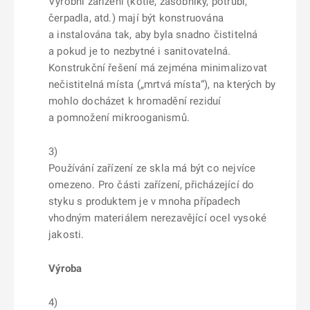
Výrobní zařízení (kotle, zásobníky, potrubí,
čerpadla, atd.) mají být konstruována
a instalována tak, aby byla snadno čistitelná
a pokud je to nezbytné i sanitovatelná.
Konstrukční řešení má zejména minimalizovat
nečistitelná místa („mrtvá místa“), na kterých by
mohlo docházet k hromadění reziduí
a pomnožení mikrooganismů.
3)
Používání zařízení ze skla má být co nejvíce
omezeno. Pro části zařízení, přicházející do
styku s produktem je v mnoha případech
vhodným materiálem nerezavějící ocel vysoké
jakosti.
Výroba
4)