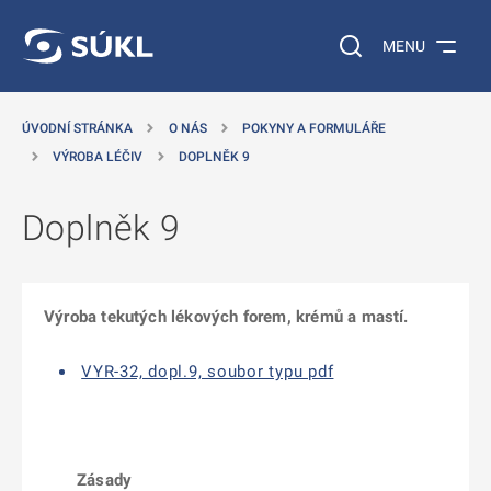
 NA HLAVNÍ OBSAH
Vyhledávání na web
MENU
ÚVODNÍ STRÁNKA
O NÁS
POKYNY A FORMULÁŘE
VÝROBA LÉČIV
DOPLNĚK 9
Doplněk 9
Výroba tekutých lékových forem, krémů a mastí.
VYR-32, dopl.9, soubor typu pdf
Zásady