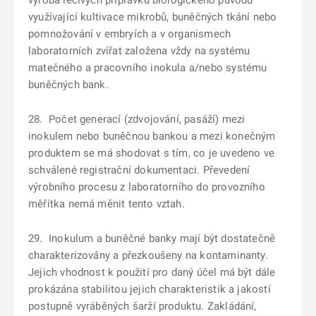
výroba léčivých přípravků biologického původu
využívající kultivace mikrobů, buněčných tkání nebo
pomnožování v embryích a v organismech
laboratorních zvířat založena vždy na systému
matečného a pracovního inokula a/nebo systému
buněčných bank.
28. Počet generací (zdvojování, pasáží) mezi
inokulem nebo buněčnou bankou a mezi konečným
produktem se má shodovat s tím, co je uvedeno ve
schválené registrační dokumentaci. Převedení
výrobního procesu z laboratorního do provozního
měřítka nemá měnit tento vztah.
29. Inokulum a buněčné banky mají být dostatečně
charakterizovány a přezkoušeny na kontaminanty.
Jejich vhodnost k použití pro daný účel má být dále
prokázána stabilitou jejich charakteristik a jakostí
postupně vyráběných šarží produktu. Zakládání,