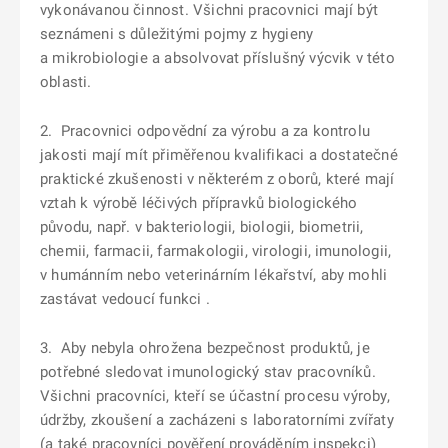
vykonávanou činnost. Všichni pracovnici mají být
seznámeni s důležitými pojmy z hygieny
a mikrobiologie a absolvovat příslušný výcvik v této
oblasti.
2. Pracovnici odpovědní za výrobu a za kontrolu
jakosti mají mít přiměřenou kvalifikaci a dostatečné
praktické zkušenosti v některém z oborů, které mají
vztah k výrobě léčivých přípravků biologického
původu, např. v bakteriologii, biologii, biometrii,
chemii, farmacii, farmakologii, virologii, imunologii,
v humánním nebo veterinárním lékařství, aby mohli
zastávat vedoucí funkci .
3. Aby nebyla ohrožena bezpečnost produktů, je
potřebné sledovat imunologický stav pracovníků.
Všichni pracovníci, kteří se účastní procesu výroby,
údržby, zkoušení a zacházeni s laboratorními zvířaty
(a také pracovníci pověření prováděním inspekci)