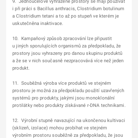
9. Jednoúčelové vyhrazené prostory se mají používat
i při práci s Bacillus anthracis, Clostridium botulinum
a Clostridium tetani a to až po stupeň ve kterém je
uskutečněna inaktivace.
10. Kampaňový způsob zpracování lze připustit
u jiných sporulujících organismů za předpokladu, že
prostory jsou vyhrazeny pro danou skupinu produktů
a že se v nich současně nezpracovává více než jeden
produkt.
11. Souběžná výroba více produktů ve stejném
prostoru je možná za předpokladu použití uzavřených
systémů pro produkty, jakými jsou monoklonální
protilátky nebo produkty získávané r-DNA technikami.
12. Výrobní stupně navazující na ukončenou kultivaci
(sklizeň, izolace) mohou probíhat ve stejném
výrobním prostoru souběžně za předpokladu, že jsou