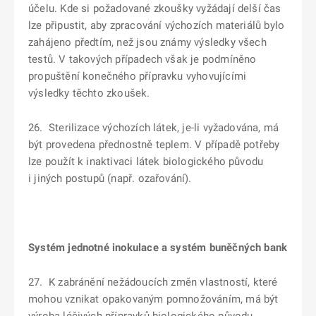
účelu. Kde si požadované zkoušky vyžádají delší čas
lze připustit, aby zpracování výchozích materiálů bylo
zahájeno předtím, než jsou známy výsledky všech
testů. V takových případech však je podmíněno
propuštění konečného přípravku vyhovujícími
výsledky těchto zkoušek.
26. Sterilizace výchozích látek, je-li vyžadována, má
být provedena přednostně teplem. V případě potřeby
lze použít k inaktivaci látek biologického původu
i jiných postupů (např. ozařování).
Systém jednotné inokulace a systém buněčných bank
27. K zabránění nežádoucích změn vlastností, které
mohou vznikat opakovaným pomnožováním, má být