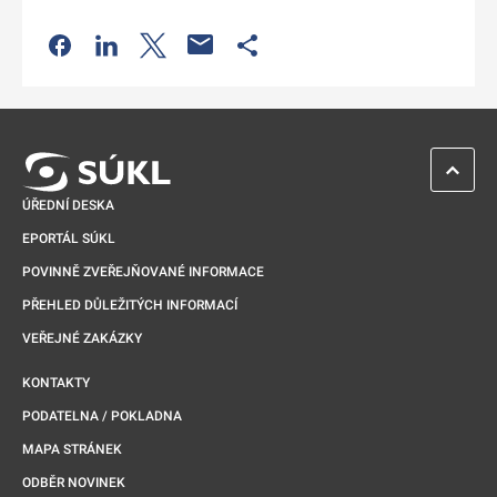
Odkaz se otevře na nové kartě
Odkaz se otevře na nové kartě
Odkaz se otevře na nové kartě
Odkaz se otevře na nové kartě
ZPĚT 
ÚŘEDNÍ DESKA
EPORTÁL SÚKL
POVINNĚ ZVEŘEJŇOVANÉ INFORMACE
PŘEHLED DŮLEŽITÝCH INFORMACÍ
VEŘEJNÉ ZAKÁZKY
KONTAKTY
PODATELNA / POKLADNA
MAPA STRÁNEK
ODBĚR NOVINEK