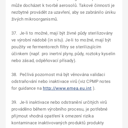
může docházet k tvorbě aerosolů. Takové činnosti je
nezbytné provádět za uzavření, aby se zabránilo úniku
živých mikroorganismů.
37. Je-li to možné, mají být živné půdy sterilizovány
ve výrobní nádobě (in situ). Je-li to možné, mají být
použity ve fermentorech filtry se sterilizujícím
účinkem (např. pro inertní plyny, půdy, roztoky kyselin
nebo zásad, odpěňovací přísady).
38. Pečlivá pozornost má být věnována validaci
odstraňování nebo inaktivace virů (viz CPMP notes
for guidance na
http://www.emea.eu.int
).
39. Je-li inaktivace nebo odstranění určitých virů
prováděno během výrobního procesu, je potřebné
přijmout vhodná opatření k omezení rizika
kontaminace inaktivovaných produktů produkty