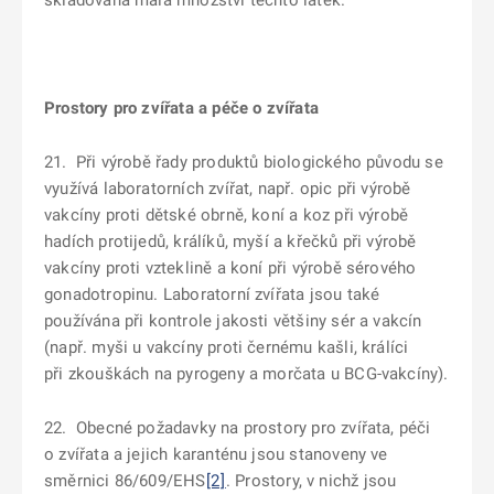
skladována malá množství těchto látek.
Prostory pro zvířata a péče o zvířata
21. Při výrobě řady produktů biologického původu se
využívá laboratorních zvířat, např. opic při výrobě
vakcíny proti dětské obrně, koní a koz při výrobě
hadích protijedů, králíků, myší a křečků při výrobě
vakcíny proti vzteklině a koní při výrobě sérového
gonadotropinu. Laboratorní zvířata jsou také
používána při kontrole jakosti většiny sér a vakcín
(např. myši u vakcíny proti černému kašli, králíci
při zkouškách na pyrogeny a morčata u BCG-vakcíny).
22. Obecné požadavky na prostory pro zvířata, péči
o zvířata a jejich karanténu jsou stanoveny ve
směrnici 86/609/EHS
[2]
. Prostory, v nichž jsou