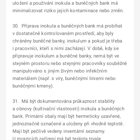
uložení a používání inokula a buněčných bank má
minimalizovat riziko jejich kontaminace nebo změn.
30. Příprava inokula a buněčných bank má probíhat
v dostatečně kontrolovaném prostředí, aby byly
chráněny buněčné banky, inokulum a pokud je třeba
i pracovníci, kteří s nimi zacházejí. V době, kdy se
připravuje inokulum a buněčné banky, nemá být ve
stejném prostoru nebo stejnými pracovníky souběžně
manipulováno s jiným živým nebo infekčním
materiálem (např. s viry, buněčnými liniemi nebo
buněčnými kmeny).
31. Má být dokumentována průkaznost stability
a obnovy (kultivační vlastnosti) inokula a buněčných
bank. Primární obaly mají být hermeticky uzavřené,
jednoznačně označené a uloženy při vhodně teplotě.
Mají být pečlivě vedeny inventární seznamy.
U mrazicích zařízení má být teplota trvale