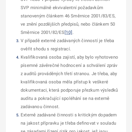
SVP minimálně ekvivalentní požadavkům
stanoveným článkem 46 Směrnice 2001/83/ES,
ve znění pozdějších předpisů, nebo článkem 50
Směrnice 2001/82/ES
[10]
.
V případě externě zadávaných činností je třeba
ověřit shodu s registrací.
Kvalifikovaná osoba zajistí, aby bylo vyhotoveno
písemné závěrečné hodnocení a schválení zpráv
z auditů prováděných třetí stranou. Je třeba, aby
kvalifikovaná osoba měla přístup k veškeré
dokumentaci, která podporuje přezkum výsledků
auditu a pokračující spoléhání se na externě
zadávanou činnost.
Externě zadávané činnosti s kritickým dopadem
na jakost přípravku je třeba definovat v souladu
se zásadami řízení rizik pro jakost, jež jsou