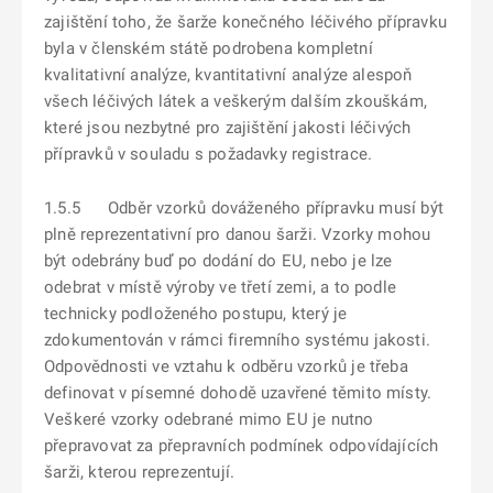
zajištění toho, že šarže konečného léčivého přípravku
byla v členském státě podrobena kompletní
kvalitativní analýze, kvantitativní analýze alespoň
všech léčivých látek a veškerým dalším zkouškám,
které jsou nezbytné pro zajištění jakosti léčivých
přípravků v souladu s požadavky registrace.
1.5.5 Odběr vzorků dováženého přípravku musí být
plně reprezentativní pro danou šarži. Vzorky mohou
být odebrány buď po dodání do EU, nebo je lze
odebrat v místě výroby ve třetí zemi, a to podle
technicky podloženého postupu, který je
zdokumentován v rámci firemního systému jakosti.
Odpovědnosti ve vztahu k odběru vzorků je třeba
definovat v písemné dohodě uzavřené těmito místy.
Veškeré vzorky odebrané mimo EU je nutno
přepravovat za přepravních podmínek odpovídajících
šarži, kterou reprezentují.