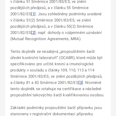
v článku 51 Směrnice 2001/83/ES, ve znění
pozdějších předpisů, a v článku 55 Směrnice
2001/82/ES
[1]
. Jsou zohledněny podmínky uvedené
v článku 51(2) Směrnice 2001/83/ES, ve znění
pozdějších předpisů, a v článku 55(2) Směrnice
2001/82/ES
[2]
, např. dohody o vzájemném uznávání
(Mutual Recognition Agreements, MRA).
Tento doplněk se nezabývá „propouštěním šarží
úřední kontrolní laboratoří“ (OCABR), které může být
specifikováno pro určité krevní a imunologické
produkty v souladu s články 109, 110, 113 a 114
Směrnice 2001/83/ES, ve znění pozdějších předpisů,
a články 81 a 82 Směrnice 2001/82/ES
[3]
. Nicméně
tento doplněk se vztahuje na certifikace a následné
propouštění takovýchto šarží kvalifikovanou osobou.
Základní podmínky propouštění šarží přípravku jsou
stanoveny v registrační dokumentaci přípravku.