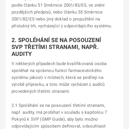
podle článku 51 Směrnice 2001/83/ES, ve znění
pozdějších předpisů, nebo článku 55 Směrnice
2001/82/ES nebo jiný doklad o propuštění na
příslušný trh, vycházející z odpovídajícího systému.
2. SPOLÉHÁNÍ SE NA POSOUZENÍ
SVP TŘETÍMI STRANAMI, NAPŘ.
AUDITY
V některých případech bude kvalifikovaná osoba
spoléhat na správnou funkci farmaceutického
systému jakosti v místech, která se podílejí na
výrobě přípravku, a toto může vycházet z auditů
provedených třetími stranami.
2.1 Spoléhání se na posouzení třetími stranami,
např. audity, má probíhat v souladu s kapitolou 7
Pokynů k SVP (GMP Guide), aby bylo možno
odpovídajícím způsobem definovat, odsouhlasit