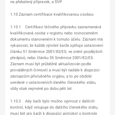
na přebalený přípravek, a SVP.
1.10 Záznam certifikace kvalifikovanou osobou
1.10.1 Certifikaci léčivého přípravku zaznamenává
kvalifikovaná osoba v registru nebo rovnocenném
dokumentu stanoveném k tomuto účelu. Záznam má
vykazovat, že každá výrobní šarže splňuje ustanovení
článku 51 Směrnice 2001/83/ES, ve znění pozdějších
předpisů, nebo článku 55 Směrnice 2001/82/ES.
Záznam musí být průběžně aktualizován podle
prováděných činností a musí být nadále k dispozici
zástupcům příslušného orgánu, a to po období
uvedené v ustanoveních daného členského státu,
vždy však nejméně po dobu pěti let.
1.10.2 Aby šarži bylo možno vyjmout z dalších
kontrol, když vstupuje do dalšího členského státu,
musí být pro šarži k dispozici protokol o kontrole