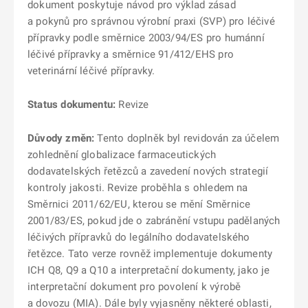
dokument poskytuje návod pro výklad zásad
a pokynů pro správnou výrobní praxi (SVP) pro léčivé
přípravky podle směrnice 2003/94/ES pro humánní
léčivé přípravky a směrnice 91/412/EHS pro
veterinární léčivé přípravky.
Status dokumentu:
Revize
Důvody změn:
Tento doplněk byl revidován za účelem
zohlednění globalizace farmaceutických
dodavatelských řetězců a zavedení nových strategií
kontroly jakosti. Revize proběhla s ohledem na
Směrnici 2011/62/EU, kterou se mění Směrnice
2001/83/ES, pokud jde o zabránění vstupu padělaných
léčivých přípravků do legálního dodavatelského
řetězce. Tato verze rovněž implementuje dokumenty
ICH Q8, Q9 a Q10 a interpretační dokumenty, jako je
interpretační dokument pro povolení k výrobě
a dovozu (MIA). Dále byly vyjasněny některé oblasti,