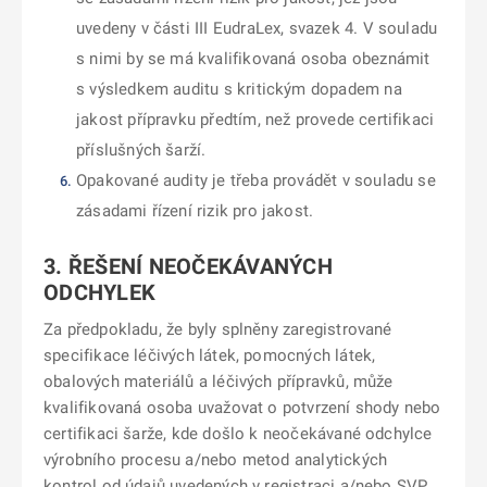
uvedeny v části III EudraLex, svazek 4. V souladu
s nimi by se má kvalifikovaná osoba obeznámit
s výsledkem auditu s kritickým dopadem na
jakost přípravku předtím, než provede certifikaci
příslušných šarží.
Opakované audity je třeba provádět v souladu se
zásadami řízení rizik pro jakost.
3. ŘEŠENÍ NEOČEKÁVANÝCH
ODCHYLEK
Za předpokladu, že byly splněny zaregistrované
specifikace léčivých látek, pomocných látek,
obalových materiálů a léčivých přípravků, může
kvalifikovaná osoba uvažovat o potvrzení shody nebo
certifikaci šarže, kde došlo k neočekávané odchylce
výrobního procesu a/nebo metod analytických
kontrol od údajů uvedených v registraci a/nebo SVP.