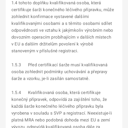
1.4 tohoto doplňku kvalifikovaná osoba, která
certifikuje šarži konečného léčivého přípravku, může
zohlednit konfirmace vystavené dalšími
kvalifikovanými osobami a s těmito osobami sdílet
odpovědnosti ve vztahu k jakýmkoliv výrobním nebo
dovozním operacím probíhajícím v dalších místech
v EU a dalším držitelům povolení k výrobě
stanoveným v příslušné registraci.
1.5.3 Před certifikací šarže musí kvalifikovaná
osoba zohlednit podmínky uchovávání a přepravy
šarže a vzorku, je-li zasílán samostatně.
1.5.4 Kvalifikovaná osoba, která certifikuje
konečný přípravek, odpovídá za zajištění toho, že
každá šarže konečného léčivého přípravku byla
vyrobena v souladu s SVP a registrací. Neexistuje-li
platná MRA nebo podobná dohoda mezi EU a zemí
vývozu, odpovídá kvalifikovaná osoba dále za