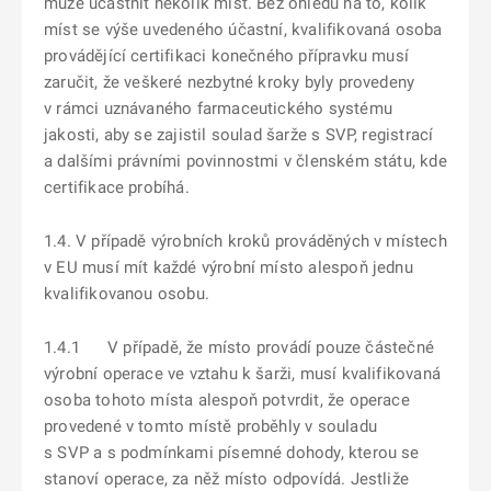
může účastnit několik míst. Bez ohledu na to, kolik
míst se výše uvedeného účastní, kvalifikovaná osoba
provádějící certifikaci konečného přípravku musí
zaručit, že veškeré nezbytné kroky byly provedeny
v rámci uznávaného farmaceutického systému
jakosti, aby se zajistil soulad šarže s SVP, registrací
a dalšími právními povinnostmi v členském státu, kde
certifikace probíhá.
1.4. V případě výrobních kroků prováděných v místech
v EU musí mít každé výrobní místo alespoň jednu
kvalifikovanou osobu.
1.4.1 V případě, že místo provádí pouze částečné
výrobní operace ve vztahu k šarži, musí kvalifikovaná
osoba tohoto místa alespoň potvrdit, že operace
provedené v tomto místě proběhly v souladu
s SVP a s podmínkami písemné dohody, kterou se
stanoví operace, za něž místo odpovídá. Jestliže