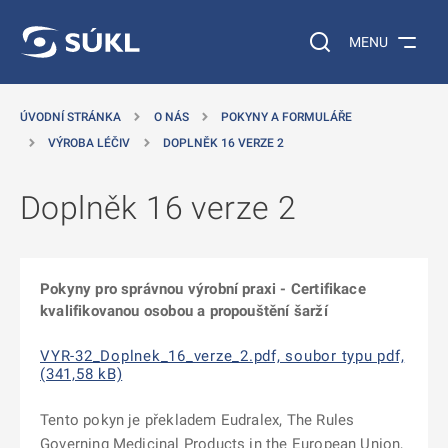
 NA HLAVNÍ OBSAH
Vyhledávání na web
MENU
ÚVODNÍ STRÁNKA
O NÁS
POKYNY A FORMULÁŘE
VÝROBA LÉČIV
DOPLNĚK 16 VERZE 2
Doplněk 16 verze 2
Pokyny pro správnou výrobní praxi - Certifikace
kvalifikovanou osobou a propouštění šarží
VYR-32_Doplnek_16_verze_2.pdf, soubor typu pdf,
(341,58 kB)
Tento pokyn je překladem Eudralex, The Rules
Governing Medicinal Products in the European Union,