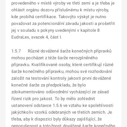
provedeného v místě výroby ve třetí zemi a je třeba je
ohlásit orgánu dozoru příslušnému k místu výroby,
kde probíhá certifikace. Takovýto výskyt je nutno
považovat za potencionální závadu jakosti a prošetřit
jej v souladu s pokyny uvedenými v kapitole 8
EudraLex, svazek 4, část I.
1.5.7 Různé dovážené šarže konečných přípravků
mohou pocházet z téže šarže nerozplněného
přípravku. Kvalifikované osoby, které certifikují různé
šarže konečného přípravku, mohou své rozhodování
založit na testování kontroly jakosti první dovážené
konečné šarže za předpokladu, že bylo
zdokumentováno odůvodnění vycházející ze zásad
řízení rizik pro jakost. To by mělo zohlednit
ustanovení odstavce 1.5.6 ve vztahu ke spolehlivosti
jakýchkoliv vzorků odebraných ve třetích zemích. Je
třeba, aby k dispozici byly důkazy zajišťující, že
neporušenost a totožnost dovážené šarže konečného