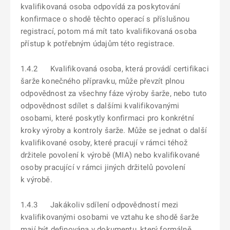
kvalifikovaná osoba odpovídá za poskytování
konfirmace o shodě těchto operací s příslušnou
registrací, potom má mít tato kvalifikovaná osoba
přístup k potřebným údajům této registrace.
1.4.2 Kvalifikovaná osoba, která provádí certifikaci
šarže konečného přípravku, může převzít plnou
odpovědnost za všechny fáze výroby šarže, nebo tuto
odpovědnost sdílet s dalšími kvalifikovanými
osobami, které poskytly konfirmaci pro konkrétní
kroky výroby a kontroly šarže. Může se jednat o další
kvalifikované osoby, které pracují v rámci téhož
držitele povolení k výrobě (MIA) nebo kvalifikované
osoby pracující v rámci jiných držitelů povolení
k výrobě.
1.4.3 Jakákoliv sdílení odpovědností mezi
kvalifikovanými osobami ve vztahu ke shodě šarže
mají být definována v dokumentu, který formálně