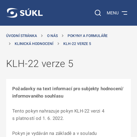
 NA HLAVNÍ OBSAH
Vyhledávání na web
MENU
ÚVODNÍ STRÁNKA
O NÁS
POKYNY A FORMULÁŘE
KLINICKÁ HODNOCENÍ
KLH-22 VERZE 5
KLH-22 verze 5
Požadavky na text informací pro subjekty hodnocení/
informovaného souhlasu
Tento pokyn nahrazuje pokyn KLH-22 verzi 4
s platností od 1. 6. 2022.
Pokyn je vydáván na základě a v souladu