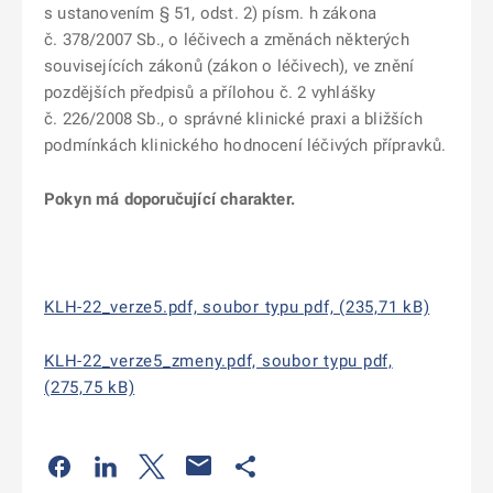
s ustanovením § 51, odst. 2) písm. h zákona
č. 378/2007 Sb., o léčivech a změnách některých
souvisejících zákonů (zákon o léčivech), ve znění
pozdějších předpisů a přílohou č. 2 vyhlášky
č. 226/2008 Sb., o správné klinické praxi a bližších
podmínkách klinického hodnocení léčivých přípravků.
Pokyn má doporučující charakter.
KLH-22_verze5.pdf, soubor typu pdf, (235,71 kB)
KLH-22_verze5_zmeny.pdf, soubor typu pdf,
(275,75 kB)
Odkaz se otevře na nové kartě
Odkaz se otevře na nové kartě
Odkaz se otevře na nové kartě
Odkaz se otevře na nové kartě