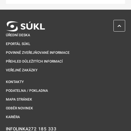
ZPĚT 
ÚŘEDNÍ DESKA
EPORTÁL SÚKL
POVINNĚ ZVEŘEJŇOVANÉ INFORMACE
PŘEHLED DŮLEŽITÝCH INFORMACÍ
VEŘEJNÉ ZAKÁZKY
KONTAKTY
PODATELNA / POKLADNA
MAPA STRÁNEK
ODBĚR NOVINEK
KARIÉRA
272 185 333
INFOLINKA