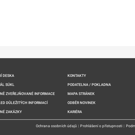
ě
é kartě
ře na nové kartě
Í DESKA
KONTAKTY
ÁL SÚKL
PODATELNA / POKLADNA
NNĚ ZVEŘEJŇOVANÉ INFORMACE
MAPA STRÁNEK
ED DŮLEŽITÝCH INFORMACÍ
ODBĚR NOVINEK
NÉ ZAKÁZKY
KARIÉRA
Ochrana osobních údajů
|
Prohlášení o přístupnosti
|
Podm