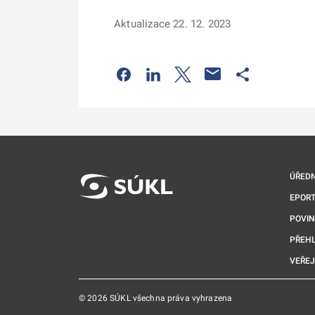
Aktualizace 22. 12. 2023
Odkaz se otevře na nové kartě
Odkaz se otevře na nové kart
Odkaz se otevře na nov
Odkaz se otev
ÚŘEDN
EPORT
POVI
PŘEHL
VEŘEJ
© 2026 SÚKL všechna práva vyhrazena