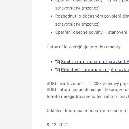
Opatření obecné povahy – změna podm
zdravotnictví (mzcr.cz)
Rozhodnutí o dočasném povolení distr
zdravotnictví (mzcr.cz)
Opatření obecné povahy – stanovení 
Ústav dále zveřejňuje tyto dokumenty:
Souhrn informací o přípravku L
Příbalová informace o přípravk
SÚKL uvádí, že od 1. 1. 2023 je léčivý pří
SÚKL informuje předepisující lékaře, že s
tohoto neregistrovaného léčivého přípravk
Oddělení koordinace odborných činností
8. 12. 2021