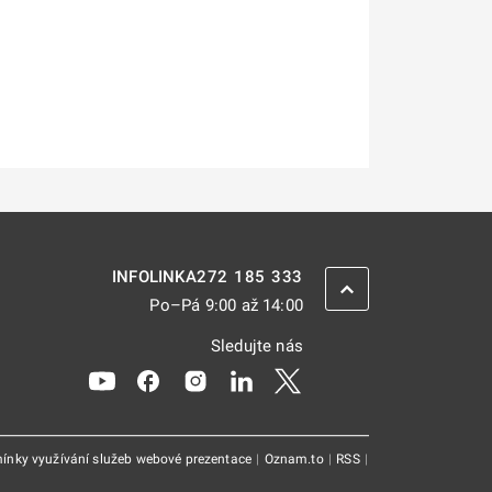
272 185 333
INFOLINKA
ZPĚT NAHORU
Po–Pá 9:00 až 14:00
Sledujte nás
Odkaz se otevře na nové kartě
Odkaz se otevře na nové kartě
Odkaz se otevře na nové kartě
Odkaz se otevře na nové kar
Odkaz se otevře na nov
ínky využívání služeb webové prezentace
|
Oznam.to
|
RSS
|