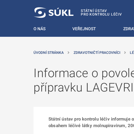
 NA HLAVNÍ OBSAH
STÁTNÍ ÚSTAV
PRO KONTROLU LÉČIV
O NÁS
VEŘEJNOST
ZDRA
ÚVODNÍ STRÁNKA
ZDRAVOTNIČTÍ PRACOVNÍCI
LÉ
Informace o povole
přípravku LAGEVR
Státní ústav pro kontrolu léčiv informuje
obsahem léčivé látky molnupiravirum, 20