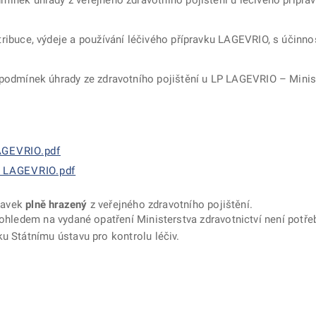
ínek úhrady z veřejného zdravotního pojištění u léčivého přípr
ibuce, výdeje a používání léčivého přípravku LAGEVRIO, s účinnos
podmínek úhrady ze zdravotního pojištění u LP LAGEVRIO – Minist
AGEVRIO.pdf
u LAGEVRIO.pdf
pravek
plně hrazený
z veřejného zdravotního pojištění.
 ohledem na vydané opatření Ministerstva zdravotnictví není potře
u Státnímu ústavu pro kontrolu léčiv.