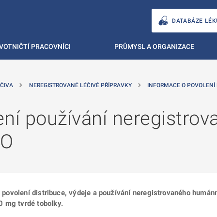
DATABÁZE LÉK
VOTNIČTÍ PRACOVNÍCI
PRŮMYSL A ORGANIZACE
ČIVA
NEREGISTROVANÉ LÉČIVÉ PŘÍPRAVKY
INFORMACE O POVOLENÍ
ní používání neregistrov
IO
 o povolení distribuce, výdeje a používání neregistrovaného humá
0 mg tvrdé tobolky.