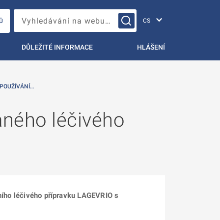
Změna jazyka
Vyhledávání na webu…
Ů
DŮLEŽITÉ INFORMACE
HLÁŠENÍ
 POUŽÍVÁNÍ…
aného léčivého
nního léčivého přípravku LAGEVRIO s