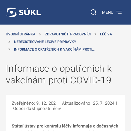
 NA HLAVNÍ OBSAH
Vyhledávání na web
MENU
ÚVODNÍ STRÁNKA
ZDRAVOTNIČTÍ PRACOVNÍCI
LÉČIVA
NEREGISTROVANÉ LÉČIVÉ PŘÍPRAVKY
INFORMACE O OPATŘENÍCH K VAKCÍNÁM PROTI…
Informace o opatřeních k
vakcínám proti COVID-19
Zveřejněno: 9. 12. 2021
| Aktualizováno: 25. 7. 2024
|
Odbor dostupnosti léčiv
Státní ústav pro kontrolu léčiv informuje o dočasných