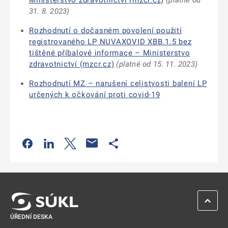
Ministerstvo zdravotnictví (mzcr.cz)
(platné od
31. 8. 2023)
Rozhodnutí o dočasném povolení použití
registrovaného LP NUVAXOVID XBB.1.5 bez
tištěné příbalové informace – Ministerstvo
zdravotnictví (mzcr.cz)
(platné od 15. 11. 2023)
Rozhodnutí MZ – narušení celistvosti balení LP
určených k očkování proti covid-19
Odkaz se otevře na nové kartě
Odkaz se otevře na nové kartě
Odkaz se otevře na nové kartě
Odkaz se otevře na nové kartě
ZPĚT 
ÚŘEDNÍ DESKA