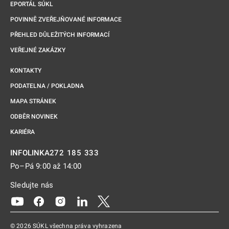
EPORTÁL SÚKL
POVINNĚ ZVEŘEJŇOVANÉ INFORMACE
PŘEHLED DŮLEŽITÝCH INFORMACÍ
VEŘEJNÉ ZAKÁZKY
KONTAKTY
PODATELNA / POKLADNA
MAPA STRÁNEK
ODBĚR NOVINEK
KARIÉRA
272 185 333
INFOLINKA
Po–Pá 9:00 až 14:00
Sledujte nás
Odkaz se otevře na nové kartě
Odkaz se otevře na nové kartě
Odkaz se otevře na nové kartě
Odkaz se otevře na nové kartě
Odkaz se otevře na nové kartě
© 2026 SÚKL všechna práva vyhrazena