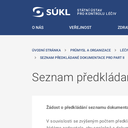
 NA HLAVNÍ OBSAH
STÁTNÍ ÚSTAV
PRO KONTROLU LÉČIV
O NÁS
VEŘEJNOST
ZDRA
ÚVODNÍ STRÁNKA
PRŮMYSL A ORGANIZACE
LÉČI
SEZNAM PŘEDKLÁDANÉ DOKUMENTACE PRO PART II
Seznam předkládan
Žádost o předkládání seznamu dokument
V souvislosti se zvýšeným počtem předkl