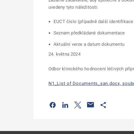
žádáme zadavatele, aby společně s dokum
uvedeny tyto náležitosti:
EUCT číslo (případně další identifikace
Seznam předkládané dokumentace
Aktuální verze a datum dokumentu
24. května 2024
Odbor klinického hodnocení léčivých příp
N1_List of Documents_san.docx, soubo
Odkaz se otevře na nové kartě
Odkaz se otevře na nové kart
Odkaz se otevře na nov
Odkaz se otev