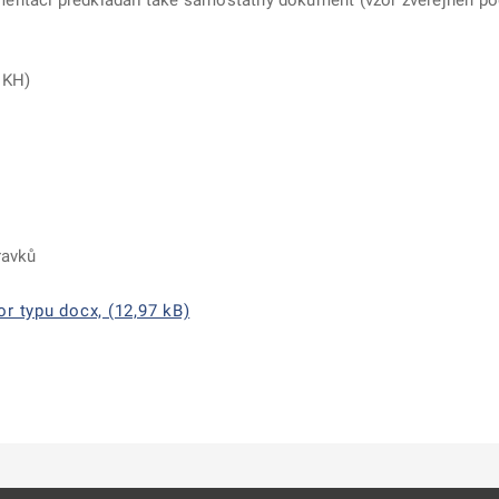
entací předkládali také samostatný dokument (vzor zveřejněn po
 KH)
ravků
r typu docx, (12,97 kB)
ě
é kartě
ře na nové kartě