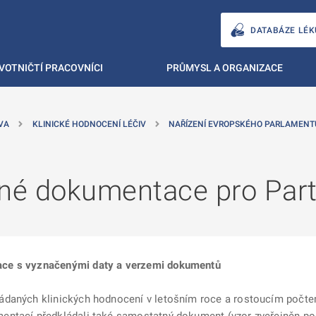
DATABÁZE LÉK
VOTNIČTÍ PRACOVNÍCI
PRŮMYSL A ORGANIZACE
VA
KLINICKÉ HODNOCENÍ LÉČIV
NAŘÍZENÍ EVROPSKÉHO PARLAMENTU
é dokumentace pro Part 
ace s vyznačenými daty a verzemi dokumentů
ádaných klinických hodnocení v letošním roce a rostoucím počte