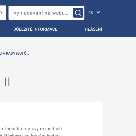
Změna jazyka
Vyhledávání na webu…
Ů
DŮLEŽITÉ INFORMACE
HLÁŠENÍ
 A RADY (EU) Č…
II
m žádostí o opravy rozhodnutí