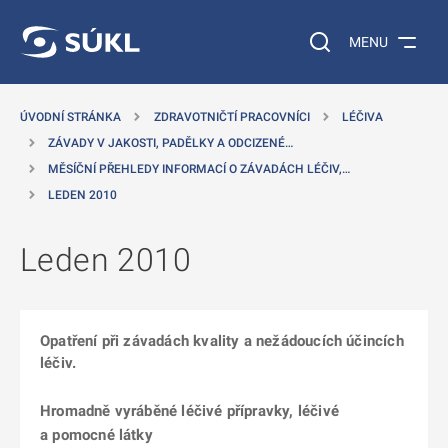
 NA HLAVNÍ OBSAH
Vyhledávání na web
MENU
ÚVODNÍ STRÁNKA
ZDRAVOTNIČTÍ PRACOVNÍCI
LÉČIVA
ZÁVADY V JAKOSTI, PADĚLKY A ODCIZENÉ…
MĚSÍČNÍ PŘEHLEDY INFORMACÍ O ZÁVADÁCH LÉČIV,…
LEDEN 2010
Leden 2010
Opatření při závadách kvality a nežádoucích účincích
léčiv.
Hromadně vyráběné léčivé přípravky, léčivé
a pomocné látky