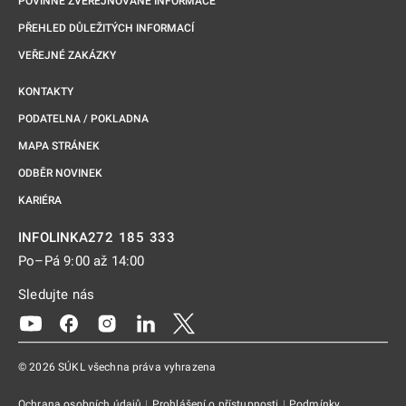
POVINNĚ ZVEŘEJŇOVANÉ INFORMACE
PŘEHLED DŮLEŽITÝCH INFORMACÍ
VEŘEJNÉ ZAKÁZKY
KONTAKTY
PODATELNA / POKLADNA
MAPA STRÁNEK
ODBĚR NOVINEK
KARIÉRA
272 185 333
INFOLINKA
Po–Pá 9:00 až 14:00
Sledujte nás
Odkaz se otevře na nové kartě
Odkaz se otevře na nové kartě
Odkaz se otevře na nové kartě
Odkaz se otevře na nové kartě
Odkaz se otevře na nové kartě
© 2026 SÚKL všechna práva vyhrazena
Ochrana osobních údajů
|
Prohlášení o přístupnosti
|
Podmínky