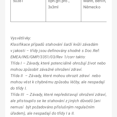
50381
oph.gtt.pro.,
Mann, Berlín,
3x3ml
Německo
Vysvětlivky:
Klasifikace případů stahování šarží kvůli závadám
v jakosti – třídy jsou definovány shodně s
Doc.Ref:
EMEA/INS/GMP/3351/03/Rev 1/corr takto:
Třída I – Závady, které potenciálně ohrožují život nebo
mohou způsobit závažné ohrožení zdraví.
Třída II – Závady, které mohou ohrozit zdraví nebo
mohou vést k chybnému způsobu léčby, ale nespadají
do třídy I.
Třída III – Závady, které nepředstavují ohrožení zdraví,
ale přistoupilo se ke stahování z jiných důvodů (ani
nemusí být požadováno příslušným regulačním
úřadem), ale nespadají do třídy I a II.