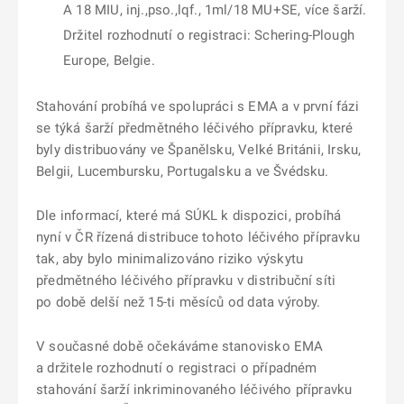
A 18 MIU, inj.,pso.,lqf., 1ml/18 MU+SE, více šarží.
Držitel rozhodnutí o registraci: Schering-Plough
Europe, Belgie.
Stahování probíhá ve spolupráci s EMA a v první fázi
se týká šarží předmětného léčivého přípravku, které
byly distribuovány ve Španělsku, Velké Británii, Irsku,
Belgii, Lucembursku, Portugalsku a ve Švédsku.
Dle informací, které má SÚKL k dispozici, probíhá
nyní v ČR řízená distribuce tohoto léčivého přípravku
tak, aby bylo minimalizováno riziko výskytu
předmětného léčivého přípravku v distribuční síti
po době delší než 15-ti měsíců od data výroby.
V současné době očekáváme stanovisko EMA
a držitele rozhodnutí o registraci o případném
stahování šarží inkriminovaného léčivého přípravku