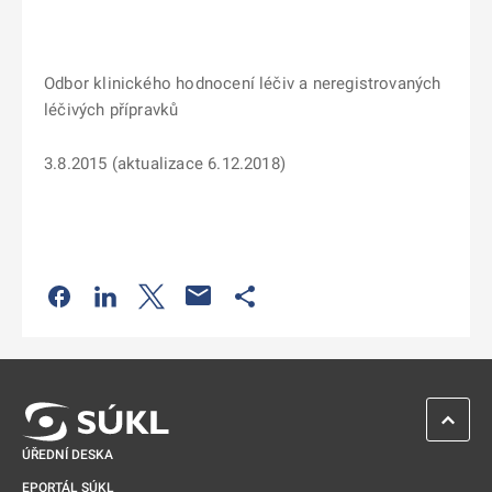
Odbor klinického hodnocení léčiv a neregistrovaných
léčivých přípravků
3.8.2015 (aktualizace 6.12.2018)
Odkaz se otevře na nové kartě
Odkaz se otevře na nové kartě
Odkaz se otevře na nové kartě
Odkaz se otevře na nové kartě
ZPĚT 
ÚŘEDNÍ DESKA
EPORTÁL SÚKL