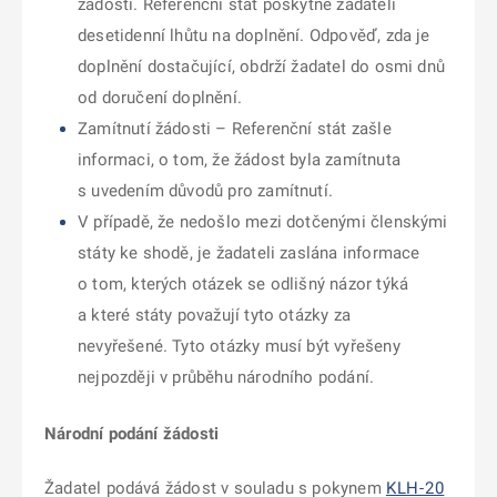
žádosti. Referenční stát poskytne žadateli
desetidenní lhůtu na doplnění. Odpověď, zda je
doplnění dostačující, obdrží žadatel do osmi dnů
od doručení doplnění.
Zamítnutí žádosti – Referenční stát zašle
informaci, o tom, že žádost byla zamítnuta
s uvedením důvodů pro zamítnutí.
V případě, že nedošlo mezi dotčenými členskými
státy ke shodě, je žadateli zaslána informace
o tom, kterých otázek se odlišný názor týká
a které státy považují tyto otázky za
nevyřešené. Tyto otázky musí být vyřešeny
nejpozději v průběhu národního podání.
Národní podání žádosti
Žadatel podává žádost v souladu s pokynem
KLH-20