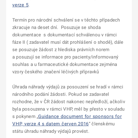
verze 5
.
Termín pro národní schválení se v těchto případech
zkracuje na deset dní. Posuzuje se shoda
dokumentace s dokumentací schválenou v rámci
fáze II ( zadavatel musí dát prohlášení o shodě), dále
se posuzuje žádost z hlediska právních norem
a posuzují se informace pro pacienty/informovaný
souhlas a u farmaceutické dokumentace zejména
vzory českého značení léčivých přípravků
Úhrada náhrady výdajů za posouzení se hradí v rámci
národního podání žádosti. Pokud se zadavatel
rozhodne, že v ČR žádost nakonec nepředloží, ačkoliv
byla posouzena v rámci VHP, měl by přesto v souladu
s pokynem „
Guidance document for sponsors for
VHP, verze 4 s datem červen 2016
“ členskému
státu úhradu náhrady výdajů provést.