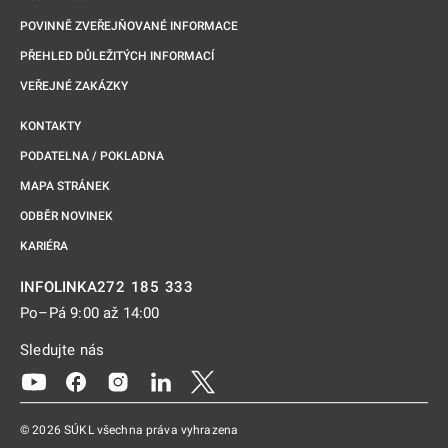
POVINNĚ ZVEŘEJŇOVANÉ INFORMACE
PŘEHLED DŮLEŽITÝCH INFORMACÍ
VEŘEJNÉ ZAKÁZKY
KONTAKTY
PODATELNA / POKLADNA
MAPA STRÁNEK
ODBĚR NOVINEK
KARIÉRA
272 185 333
INFOLINKA
Po–Pá 9:00 až 14:00
Sledujte nás
Odkaz se otevře na nové kartě
Odkaz se otevře na nové kartě
Odkaz se otevře na nové kartě
Odkaz se otevře na nové kartě
Odkaz se otevře na nové kartě
© 2026 SÚKL všechna práva vyhrazena