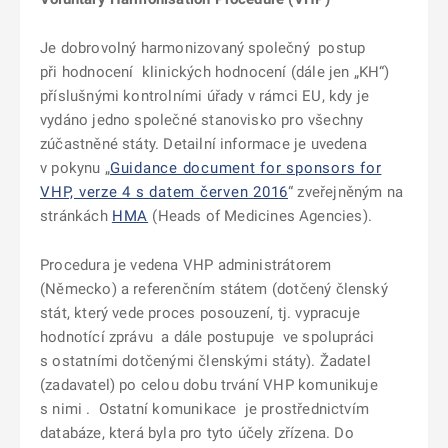
Je dobrovolný harmonizovaný společný postup
při hodnocení klinických hodnocení (dále jen „KH“)
příslušnými kontrolními úřady v rámci EU, kdy je
vydáno jedno společné stanovisko pro všechny
zúčastněné státy. Detailní informace je uvedena
v pokynu
„
Guidance document for sponsors for
VHP, verze 4 s datem červen 2016
“ zveřejněným na
stránkách
HMA
(Heads of Medicines Agencies).
Procedura je vedena VHP administrátorem
(Německo) a referenčním státem (dotčený členský
stát, který vede proces posouzení, tj. vypracuje
hodnotící zprávu a dále postupuje ve spolupráci
s ostatními dotčenými členskými státy). Žadatel
(zadavatel) po celou dobu trvání VHP komunikuje
s nimi . Ostatní komunikace je prostřednictvím
databáze, která byla pro tyto účely zřízena. Do