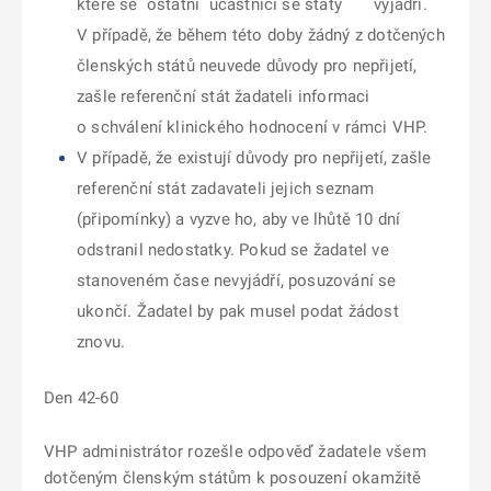
které se ostatní účastnící se státy vyjádří.
V případě, že během této doby žádný z dotčených
členských států neuvede důvody pro nepřijetí,
zašle referenční stát žadateli informaci
o schválení klinického hodnocení v rámci VHP.
V případě, že existují důvody pro nepřijetí, zašle
referenční stát zadavateli jejich seznam
(připomínky) a vyzve ho, aby ve lhůtě 10 dní
odstranil nedostatky. Pokud se žadatel ve
stanoveném čase nevyjádří, posuzování se
ukončí. Žadatel by pak musel podat žádost
znovu.
Den 42-60
VHP administrátor rozešle odpověď žadatele všem
dotčeným členským státům k posouzení okamžitě