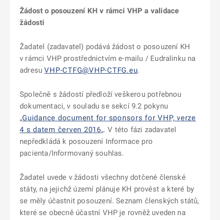
Žádost o posouzení KH v rámci VHP a validace
žádosti
Žadatel (zadavatel) podává žádost o posouzení KH
v rámci VHP prostřednictvím e-mailu / Eudralinku na
adresu
VHP-CTFG@VHP-CTFG.eu
.
Společně s žádostí předloží veškerou potřebnou
dokumentaci, v souladu se sekcí 9.2 pokynu
„
Guidance document for sponsors for VHP, verze
4 s datem červen 2016
„. V této fázi zadavatel
nepředkládá
k posouzení Informace pro
pacienta/Informovaný souhlas.
Žadatel uvede v žádosti všechny dotčené členské
státy, na jejichž území plánuje KH provést a které by
se měly účastnit posouzení. Seznam členských států,
které se obecně účastní VHP je rovněž uveden na