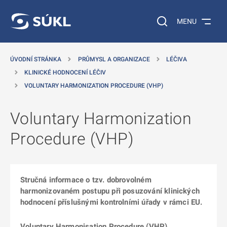
 NA HLAVNÍ OBSAH
Vyhledávání na web
MENU
ÚVODNÍ STRÁNKA
PRŮMYSL A ORGANIZACE
LÉČIVA
KLINICKÉ HODNOCENÍ LÉČIV
VOLUNTARY HARMONIZATION PROCEDURE (VHP)
Voluntary Harmonization
Procedure (VHP)
Stručná informace o tzv. dobrovolném
harmonizovaném postupu při posuzování klinických
hodnocení příslušnými kontrolními úřady v rámci EU.
Voluntary Harmonisation Procedure (VHP)