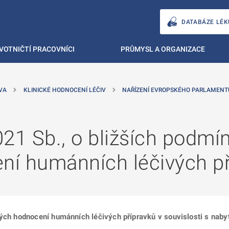
DATABÁZE LÉK
VOTNIČTÍ PRACOVNÍCI
PRŮMYSL A ORGANIZACE
VA
KLINICKÉ HODNOCENÍ LÉČIV
NAŘÍZENÍ EVROPSKÉHO PARLAMENTU
21 Sb., o bližších podmí
ení humánních léčivých p
kých hodnocení humánních léčivých přípravků v souvislosti s naby