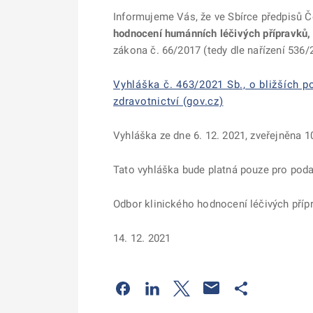
Informujeme Vás, že ve Sbírce předpisů Č
hodnocení humánních léčivých přípravků,
zákona č. 66/2017 (tedy dle nařízení 536/
Vyhláška č. 463/2021 Sb., o bližších 
zdravotnictví (gov.cz)
Vyhláška ze dne 6. 12. 2021, zveřejněna 1
Tato vyhláška bude platná pouze pro poda
Odbor klinického hodnocení léčivých příp
14. 12. 2021
Odkaz se otevře na nové kartě
Odkaz se otevře na nové kart
Odkaz se otevře na nov
Odkaz se otev