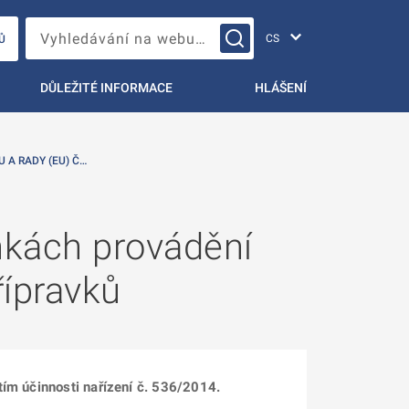
Změna jazyka
Vyhledávání na webu…
Ů
DŮLEŽITÉ INFORMACE
HLÁŠENÍ
 A RADY (EU) Č…
nkách provádění
řípravků
tím účinnosti nařízení č. 536/2014.