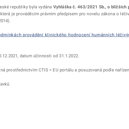
eské republiky byla vydána
Vyhláška č. 463/2021 Sb., o bližších
která je prováděcím právním předpisem pro novelu zákona o léčiv
2014).
podmínkách provádění klinického hodnocení humánních léčivý
0.12.2021, datum účinnosti od 31.1.2022.
ná prostřednictvím CTIS = EU portálu a posuzovaná podle nařízen
ravků
ě
é kartě
ře na nové kartě