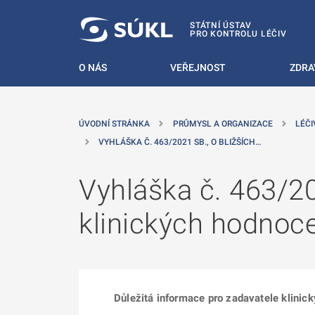
 NA HLAVNÍ OBSAH
STÁTNÍ ÚSTAV
PRO KONTROLU LÉČIV
O NÁS
VEŘEJNOST
ZDRA
ÚVODNÍ STRÁNKA
PRŮMYSL A ORGANIZACE
LÉČI
VYHLÁŠKA Č. 463/2021 SB., O BLIŽŠÍCH…
Vyhláška č. 463/20
klinických hodnoc
Důležitá informace pro zadavatele klinic