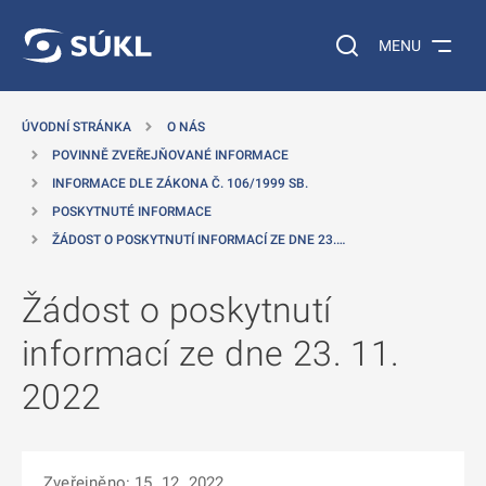
 NA HLAVNÍ OBSAH
Vyhledávání na web
MENU
ÚVODNÍ STRÁNKA
O NÁS
POVINNĚ ZVEŘEJŇOVANÉ INFORMACE
INFORMACE DLE ZÁKONA Č. 106/1999 SB.
POSKYTNUTÉ INFORMACE
ŽÁDOST O POSKYTNUTÍ INFORMACÍ ZE DNE 23.…
Žádost o poskytnutí
informací ze dne 23. 11.
2022
Zveřejněno: 15. 12. 2022