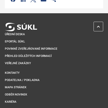
Odkaz se otevře na nové kartě
ZPĚT 
ÚŘEDNÍ DESKA
EPORTÁL SÚKL
POVINNĚ ZVEŘEJŇOVANÉ INFORMACE
PŘEHLED DŮLEŽITÝCH INFORMACÍ
VEŘEJNÉ ZAKÁZKY
KONTAKTY
PODATELNA / POKLADNA
MAPA STRÁNEK
ODBĚR NOVINEK
KARIÉRA