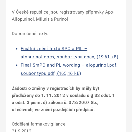
V České republice jsou registrovány přípravky Apo-
Allopurinol, Milurit a Purinol.
Doporučené texty:
Finální znění textů SPC a PIL –
alopurinol.docx, soubor typu docx, (19,61 kB)
Final SmPC and PL wording – alopurinol.pdf,
soubor typu pdf, (165,16 kB)
Žádosti o změny v registracích by měly být
předloženy do 1. 11. 2012 v souladu s § 33 odst. 1
a odst. 3 písm. d) zákona č. 378/2007 Sb.,
o léčivech, ve znění pozdějších předpisů.
Oddělení farmakovigilance
21.9.2012