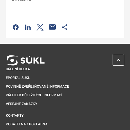
Odkaz se otevře na nové kartě
Odkaz se otevře na nové kartě
Odkaz se otevře na nové kartě
Odkaz se otevře na nové kartě
ZPĚT 
ÚŘEDNÍ DESKA
EPORTÁL SÚKL
POVINNĚ ZVEŘEJŇOVANÉ INFORMACE
PŘEHLED DŮLEŽITÝCH INFORMACÍ
VEŘEJNÉ ZAKÁZKY
KONTAKTY
PODATELNA / POKLADNA