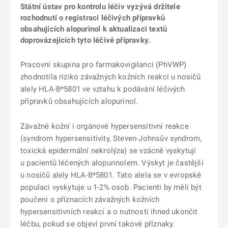
Státní ústav pro kontrolu léčiv vyzývá držitele
rozhodnutí o registraci léčivých přípravků
obsahujících alopurinol k aktualizaci textů
doprovázejících tyto léčivé přípravky.
Pracovní skupina pro farmakovigilanci (PhVWP)
zhodnotila riziko závažných kožních reakcí u nosičů
alely HLA-B*5801 ve vztahu k podávání léčivých
přípravků obsahujících alopurinol.
Závažné kožní i orgánové hypersensitivní reakce
(syndrom hypersensitivity, Steven-Johnsův syndrom,
toxická epidermální nekrolýza) se vzácně vyskytují
u pacientů léčených alopurinolem. Výskyt je častější
u nosičů alely HLA-B*5801. Tato alela se v evropské
populaci vyskytuje u 1-2% osob. Pacienti by měli být
poučeni o příznacích závažných kožních
hypersensitivních reakcí a o nutnosti ihned ukončit
léčbu, pokud se objeví první takové příznaky.