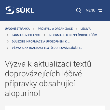
 NA HLAVNÍ OBSAH
Vyhledávání na web
MENU
ÚVODNÍ STRÁNKA
PRŮMYSL A ORGANIZACE
LÉČIVA
FARMAKOVIGILANCE
INFORMACE K BEZPEČNOSTI LÉČIV
DŮLEŽITÉ INFORMACE A UPOZORNĚNÍ K …
VÝZVA K AKTUALIZACI TEXTŮ DOPROVÁZEJÍCÍCH…
Výzva k aktualizaci textů
doprovázejících léčivé
přípravky obsahující
alopurinol