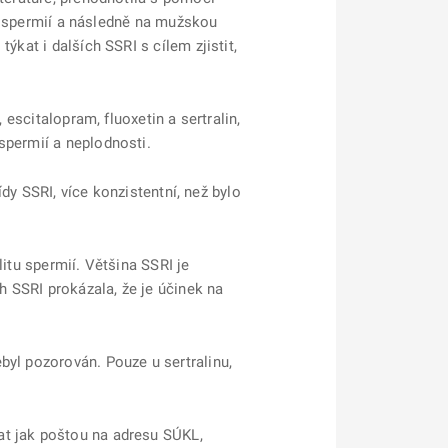
itu spermií a následně na mužskou
ýkat i dalších SSRI s cílem zjistit,
 escitalopram, fluoxetin a sertralin,
spermií a neplodnosti.
ídy SSRI, více konzistentní, než bylo
itu spermií. Většina SSRI je
h SSRI prokázala, že je účinek na
byl pozorován. Pouze u sertralinu,
at jak poštou na adresu SÚKL,