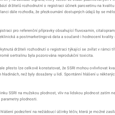
tabází držitelů rozhodnutní o registraci účinek paroxetinu na kval
ilanci dále rozhodla, že přezkoumání dostupných údajů by se mělo t
istraci pro referenční přípravky obsahující fluvoxamin, citalopram,
eklinická a postmarketingová data a součaně i hodnocení kvality 
tnutá držiteli rozhodnutí o registraci týkající se zvířat v rámci tř
romě sertralinu byla pozorována reprodukční toxicita.
 ale přesto lze celkově konstatovat, že SSRI mohou ovlivňovat kval
 hladinách, než byly dosaženy u lidí. Spontánní hlášení u některýc
inku SSRI na mužskou plodnost, vliv na lidskou plodnost zatím ne
a parametry plodnosti.
ášení podezření na nežádoucí účinky léčiv, která je možné zasíl