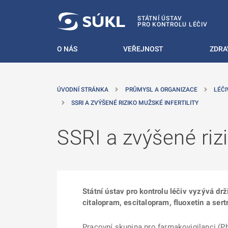
 NA HLAVNÍ OBSAH
STÁTNÍ ÚSTAV
PRO KONTROLU LÉČIV
O NÁS
VEŘEJNOST
ZDRA
ÚVODNÍ STRÁNKA
PRŮMYSL A ORGANIZACE
LÉČI
SSRI A ZVÝŠENÉ RIZIKO MUŽSKÉ INFERTILITY
SSRI a zvýšené rizi
Státní ústav pro kontrolu léčiv vyzývá drž
citalopram, escitalopram, fluoxetin a sertr
Pracovní skupina pro farmakovigilanci (Ph