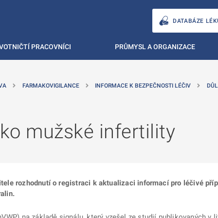
DATABÁZE LÉK
VOTNIČTÍ PRACOVNÍCI
PRŮMYSL A ORGANIZACE
VA
FARMAKOVIGILANCE
INFORMACE K BEZPEČNOSTI LÉČIV
DŮL
ko mužské infertility
itele rozhodnutí o registraci k aktualizaci informací pro léčivé př
alin.
VWP) na základě signálu, který vzešel ze studií publikovaných v l