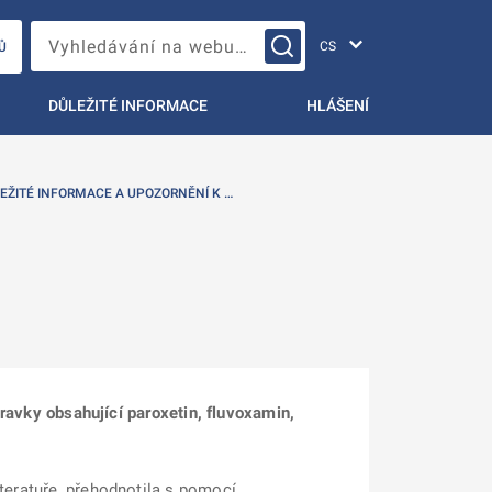
Změna jazyka
Vyhledávání na webu…
Ů
DŮLEŽITÉ INFORMACE
HLÁŠENÍ
EŽITÉ INFORMACE A UPOZORNĚNÍ K …
ípravky obsahující paroxetin, fluvoxamin,
iteratuře, přehodnotila s pomocí