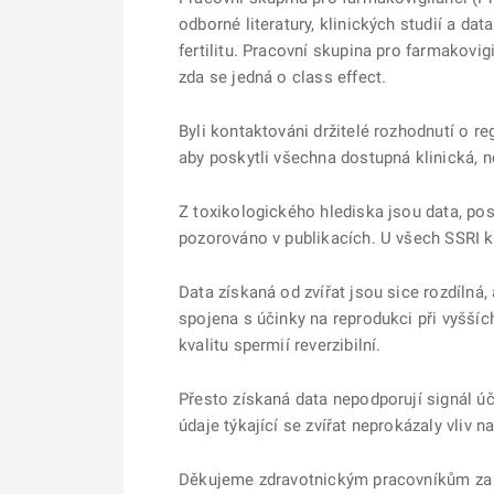
odborné literatury, klinických studií a da
fertilitu. Pracovní skupina pro farmakovig
zda se jedná o class effect.
Byli kontaktováni držitelé rozhodnutí o reg
aby poskytli všechna dostupná klinická, n
Z toxikologického hlediska jsou data, posky
pozorováno v publikacích. U všech SSRI k
Data získaná od zvířat jsou sice rozdílná,
spojena s účinky na reprodukci při vyšších
kvalitu spermií reverzibilní.
Přesto získaná data nepodporují signál úč
údaje týkající se zvířat neprokázaly vliv n
Děkujeme zdravotnickým pracovníkům za hl