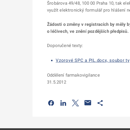
Šrobárova 49/48, 100 00 Praha 10, tak el
využít elektronický formulář pro hlášení
Žádosti o změny v registracích by měly 
o léčivech, ve znění pozdějších předpisů.
Doporučené texty:
Vzorové SPC a PIL.docx, soubor ty
Oddělení farmakovigilance
31.5.2012
Odkaz se otevře na nové kartě
Odkaz se otevře na nové kart
Odkaz se otevře na nov
Odkaz se otev