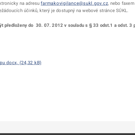
ektronicky na adresu
farmakovigilance@sukl.gov.cz
, nebo faxem
 nežádoucích účinků, který je dostupný na webové stránce SÚKL.
být předloženy do 30. 07. 2012
v souladu s § 33 odst.1 a odst. 3
pu docx, (24,32 kB)
ě
é kartě
ře na nové kartě