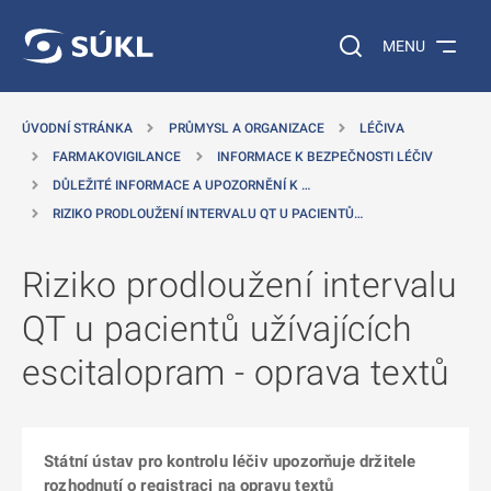
 NA HLAVNÍ OBSAH
Vyhledávání na web
MENU
ÚVODNÍ STRÁNKA
PRŮMYSL A ORGANIZACE
LÉČIVA
FARMAKOVIGILANCE
INFORMACE K BEZPEČNOSTI LÉČIV
DŮLEŽITÉ INFORMACE A UPOZORNĚNÍ K …
RIZIKO PRODLOUŽENÍ INTERVALU QT U PACIENTŮ…
Riziko prodloužení intervalu
QT u pacientů užívajících
escitalopram - oprava textů
Státní ústav pro kontrolu léčiv upozorňuje držitele
rozhodnutí o registraci na opravu textů