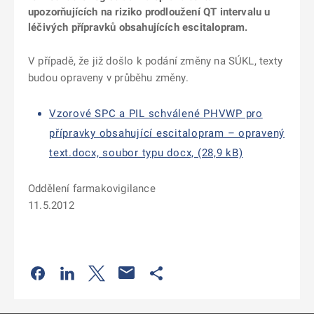
upozorňujících na riziko prodloužení QT intervalu u
léčivých přípravků obsahujících escitalopram.
V případě, že již došlo k podání změny na SÚKL, texty
budou opraveny v průběhu změny.
Vzorové SPC a PIL schválené PHVWP pro
přípravky obsahující escitalopram – opravený
text.docx, soubor typu docx, (28,9 kB)
Oddělení farmakovigilance
11.5.2012
Odkaz se otevře na nové kartě
Odkaz se otevře na nové kartě
Odkaz se otevře na nové kartě
Odkaz se otevře na nové kartě