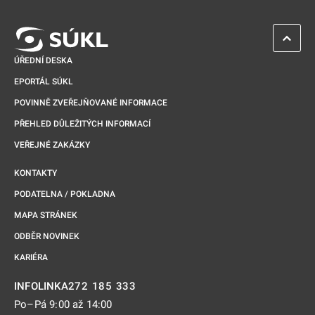
ZPĚT 
ÚŘEDNÍ DESKA
EPORTÁL SÚKL
POVINNĚ ZVEŘEJŇOVANÉ INFORMACE
PŘEHLED DŮLEŽITÝCH INFORMACÍ
VEŘEJNÉ ZAKÁZKY
KONTAKTY
PODATELNA / POKLADNA
MAPA STRÁNEK
ODBĚR NOVINEK
KARIÉRA
272 185 333
INFOLINKA
Po–Pá 9:00 až 14:00