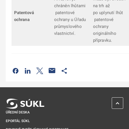
chráněn lhůtami
na trh až
Patentová
patentové
po uplynutí lhůt
ochrana
ochrany u Úřadu
patentové
průmyslového
ochrany
vlastnictví.
originálního
přípravku.
Odkaz se otevře na nové kartě
Odkaz se otevře na nové kartě
Odkaz se otevře na nové kartě
Odkaz se otevře na nové kartě
ZPĚT 
ÚŘEDNÍ DESKA
EPORTÁL SÚKL