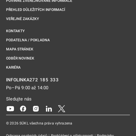
POVINNĚ ZVEŘEJŇOVANÉ INFORMACE
PŘEHLED DŮLEŽITÝCH INFORMACÍ
VEŘEJNÉ ZAKÁZKY
KONTAKTY
PODATELNA / POKLADNA
MAPA STRÁNEK
ODBĚR NOVINEK
KARIÉRA
272 185 333
INFOLINKA
Po–Pá 9:00 až 14:00
Sledujte nás
Odkaz se otevře na nové kartě
Odkaz se otevře na nové kartě
Odkaz se otevře na nové kartě
Odkaz se otevře na nové kartě
Odkaz se otevře na nové kartě
© 2026 SÚKL všechna práva vyhrazena
Ochrana osobních údajů
|
Prohlášení o přístupnosti
|
Podmínky