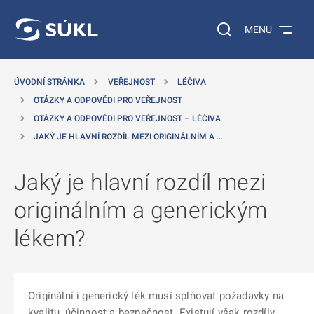
 NA HLAVNÍ OBSAH
Vyhledávání na web
MENU
ÚVODNÍ STRÁNKA
VEŘEJNOST
LÉČIVA
OTÁZKY A ODPOVĚDI PRO VEŘEJNOST
OTÁZKY A ODPOVĚDI PRO VEŘEJNOST – LÉČIVA
JAKÝ JE HLAVNÍ ROZDÍL MEZI ORIGINÁLNÍM A …
Jaký je hlavní rozdíl mezi
originálním a generickým
lékem?
Originální i generický lék musí splňovat požadavky na
kvalitu, účinnost a bezpečnost. Existují však rozdíly