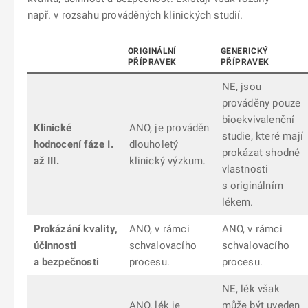
např. v rozsahu prováděných klinických studií.
ORIGINÁLNÍ
GENERICKÝ
PŘÍPRAVEK
PŘÍPRAVEK
NE, jsou
prováděny pouze
bioekvivalenční
Klinické
ANO, je prováděn
studie, které mají
hodnocení fáze I.
dlouholetý
prokázat shodné
až III.
klinický výzkum.
vlastnosti
s originálním
lékem.
Prokázání kvality,
ANO, v rámci
ANO, v rámci
účinnosti
schvalovacího
schvalovacího
a bezpečnosti
procesu.
procesu.
NE, lék však
ANO, lék je
může být uveden