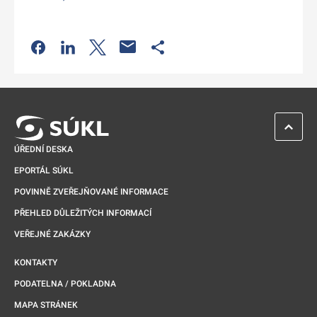
Odkaz se otevře na nové kartě
Odkaz se otevře na nové kartě
Odkaz se otevře na nové kartě
Odkaz se otevře na nové kartě
ZPĚT 
ÚŘEDNÍ DESKA
EPORTÁL SÚKL
POVINNĚ ZVEŘEJŇOVANÉ INFORMACE
PŘEHLED DŮLEŽITÝCH INFORMACÍ
VEŘEJNÉ ZAKÁZKY
KONTAKTY
PODATELNA / POKLADNA
MAPA STRÁNEK