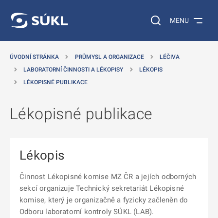
 NA HLAVNÍ OBSAH
Vyhledávání na web
MENU
ÚVODNÍ STRÁNKA
PRŮMYSL A ORGANIZACE
LÉČIVA
LABORATORNÍ ČINNOSTI A LÉKOPISY
LÉKOPIS
LÉKOPISNÉ PUBLIKACE
Lékopisné publikace
Lékopis
Činnost Lékopisné komise MZ ČR a jejích odborných
sekcí organizuje Technický sekretariát Lékopisné
komise, který je organizačně a fyzicky začleněn do
Odboru laboratorní kontroly SÚKL (LAB).