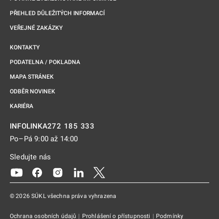
PŘEHLED DŮLEŽITÝCH INFORMACÍ
VEŘEJNÉ ZAKÁZKY
KONTAKTY
PODATELNA / POKLADNA
MAPA STRÁNEK
ODBĚR NOVINEK
KARIÉRA
272 185 333
INFOLINKA
Po–Pá 9:00 až 14:00
Sledujte nás
Odkaz se otevře na nové kartě
Odkaz se otevře na nové kartě
Odkaz se otevře na nové kartě
Odkaz se otevře na nové kartě
Odkaz se otevře na nové kartě
© 2026 SÚKL všechna práva vyhrazena
Ochrana osobních údajů
|
Prohlášení o přístupnosti
|
Podmínky