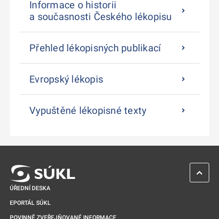
Informace o historii
a současnosti Českého lékopisu
Přehled lékopisných publikací
Evropský lékopis
Vypuštěné lékopisné texty
ZPĚT 
ÚŘEDNÍ DESKA
EPORTÁL SÚKL
POVINNĚ ZVEŘEJŇOVANÉ INFORMACE