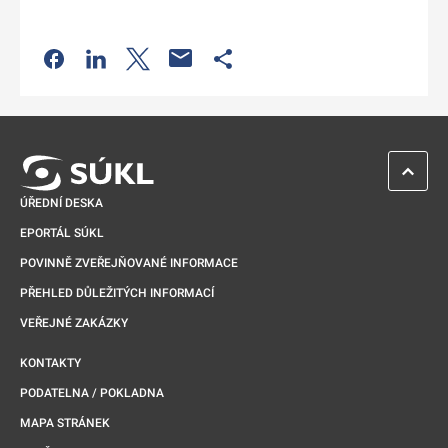
Odkaz se otevře na nové kartě
Odkaz se otevře na nové kartě
Odkaz se otevře na nové kartě
Odkaz se otevře na nové kartě
ZPĚT 
ÚŘEDNÍ DESKA
EPORTÁL SÚKL
POVINNĚ ZVEŘEJŇOVANÉ INFORMACE
PŘEHLED DŮLEŽITÝCH INFORMACÍ
VEŘEJNÉ ZAKÁZKY
KONTAKTY
PODATELNA / POKLADNA
MAPA STRÁNEK