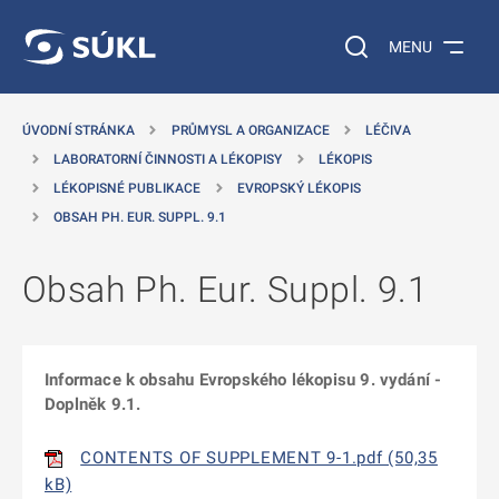
 NA HLAVNÍ OBSAH
Vyhledávání na web
MENU
ÚVODNÍ STRÁNKA
PRŮMYSL A ORGANIZACE
LÉČIVA
LABORATORNÍ ČINNOSTI A LÉKOPISY
LÉKOPIS
LÉKOPISNÉ PUBLIKACE
EVROPSKÝ LÉKOPIS
OBSAH PH. EUR. SUPPL. 9.1
Obsah Ph. Eur. Suppl. 9.1
Informace k obsahu Evropského lékopisu 9. vydání -
Doplněk 9.1.
CONTENTS OF SUPPLEMENT 9-1.pdf (50,35
kB)