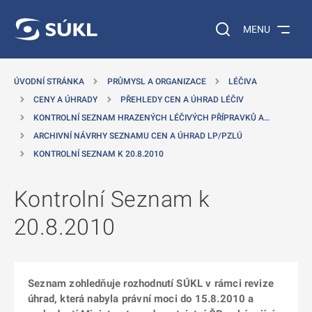
 NA HLAVNÍ OBSAH
Vyhledávání na web
MENU
ÚVODNÍ STRÁNKA
PRŮMYSL A ORGANIZACE
LÉČIVA
CENY A ÚHRADY
PŘEHLEDY CEN A ÚHRAD LÉČIV
KONTROLNÍ SEZNAM HRAZENÝCH LÉČIVÝCH PŘÍPRAVKŮ A…
ARCHIVNÍ NÁVRHY SEZNAMU CEN A ÚHRAD LP/PZLÚ
KONTROLNÍ SEZNAM K 20.8.2010
Kontrolní Seznam k
20.8.2010
Seznam zohledňuje rozhodnutí SÚKL v rámci revize
úhrad, která nabyla právní moci do 15.8.2010 a