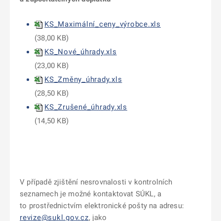
KS_Maximální_ceny_výrobce.xls
(
38,00 KB
)
KS_Nové_úhrady.xls
(
23,00 KB
)
KS_Změny_úhrady.xls
(
28,50 KB
)
KS_Zrušené_úhrady.xls
(
14,50 KB
)
V případě zjištění nesrovnalosti v kontrolních
seznamech je možné kontaktovat SÚKL, a
to prostřednictvím elektronické pošty na adresu:
revize@sukl.gov.cz
, jako