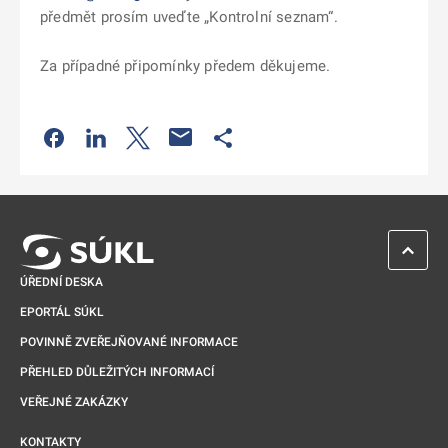
předmět prosím uveďte „Kontrolní seznam“.
Za případné připomínky předem děkujeme.
Odkaz se otevře na nové kartě
Odkaz se otevře na nové kartě
Odkaz se otevře na nové kartě
Odkaz se otevře na nové kartě
ZPĚT 
ÚŘEDNÍ DESKA
EPORTÁL SÚKL
POVINNĚ ZVEŘEJŇOVANÉ INFORMACE
PŘEHLED DŮLEŽITÝCH INFORMACÍ
VEŘEJNÉ ZAKÁZKY
KONTAKTY