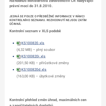
rozhodnutí Ministerstva zdravotnictví ČR nabývající
právní moci do 31.8.2010.
JEDNÁ SE POUZE O PŘEDBĚŽNÉ INFORMACE V RÁMCI
KONTROLNÍHO SEZNAMU. ROZHODNUTÍ NEJSOU ZATÍM
ÚČINNÁ.
Kontrolní seznam v XLS podobě
KS100820.xls
(
4,32 MB
) – plný soubor
KS100820i.xls
(
201,50 KB
) – přírůstkové změny
KS100820d.xls
(
163,00 KB
) – úbytkové změny
Kontrolní přehled změn úhrad, maximálních cen
a započitatelných doplatků