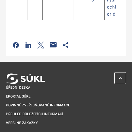
6
hydr
ochl
orid
Odkaz se otevře na nové kartě
Odkaz se otevře na nové kartě
Odkaz se otevře na nové kartě
Odkaz se otevře na nové kartě
ZPĚT 
ÚŘEDNÍ DESKA
EPORTÁL SÚKL
POVINNĚ ZVEŘEJŇOVANÉ INFORMACE
PŘEHLED DŮLEŽITÝCH INFORMACÍ
VEŘEJNÉ ZAKÁZKY