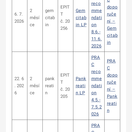
C
reco
EPIT
dopo
2
gem
Gem
mme
6. 7.
T
ruče
měsí
citab
citab
ndati
2026
č. 20
ní –
ce
in
in LP
on
256
Gem
8.6.-
citab
11.6.
in
2026
PRA
PRA
C
C
reco
EPIT
dopo
22. 6
2
pank
Pank
mme
T
ruče
. 202
měsí
reati
reati
ndati
č. 20
ní –
6
ce
n
n LP
on
205
Pank
4.5.-
reati
7.5.2
n
026
PRA