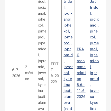
ridol,
trido
Jobi
jodix
l,
trido
anol,
jodix
l,
johe
anol,
jodix
xol,
johe
anol,
jome
xol,
johe
prol,
jome
xol,
jopa
prol,
jome
mido
jopr
PRA
prol,
l,
omid
C
jopa
jopro
,
reco
mido
EPIT
2
mid,
jover
mme
l,
6. 7.
T
měsí
jover
sol,
ndati
jopr
2026
č. 20
ce
sol,
kyse
on
omid
229
kysel
lina
8.6.-
,
ina
joxit
11.6.
jover
joxit
alam
2026
sol,
alam
ová
kyse
ová
(rent
lina