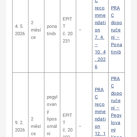
C
reco
PRA
mme
C
EPIT
2
ndati
dopo
4. 5.
pona
T
měsí
–
on
ruče
2026
tinib
č. 20
ce
7. 4.
ní –
231
–
Pona
10. 4
tinib
. 202
6
PRA
C
PRA
dopo
pegyl
C
ruče
ovan
reco
ní –
ý
mme
EPIT
Pegy
2
lipos
ndati
9. 2.
T
lova
měsí
omál
–
on
2026
č. 20
ný
ce
ní
12. 1