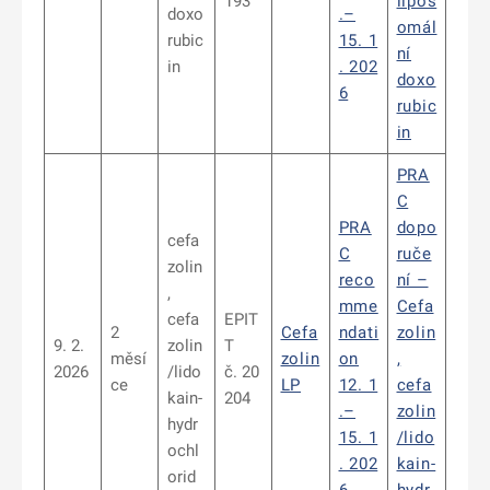
193
lipos
doxo
.–
omál
rubic
15. 1
ní
in
. 202
doxo
6
rubic
in
PRA
C
PRA
dopo
cefa
C
ruče
zolin
reco
ní –
,
mme
Cefa
cefa
EPIT
2
Cefa
ndati
zolin
9. 2.
zolin
T
měsí
zolin
on
,
2026
/lido
č. 20
ce
LP
12. 1
cefa
kain-
204
.–
zolin
hydr
15. 1
/lido
ochl
. 202
kain-
orid