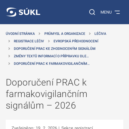
 NA HLAVNÍ OBSAH
Vyhledávání na web
MENU
ÚVODNÍ STRÁNKA
PRŮMYSL A ORGANIZACE
LÉČIVA
REGISTRACE LÉČIV
EVROPSKÁ PŘEHODNOCENÍ
DOPORUČENÍ PRAC KE ZHODNOCENÝM SIGNÁLŮM
ZMĚNY TEXTŮ INFORMACÍ O PŘÍPRAVKU DLE…
DOPORUČENÍ PRAC K FARMAKOVIGILANČNÍM…
Doporučení PRAC k
farmakovigilančním
signálům – 2026
Zveřejněno: 19. 2. 2026
|
Sekce registrací