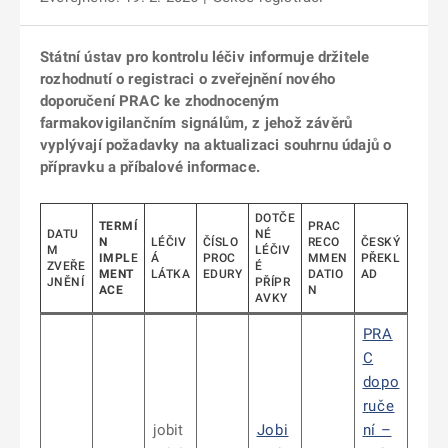
Státní ústav pro kontrolu léčiv informuje držitele
rozhodnutí o registraci o zveřejnění nového
doporučení PRAC ke zhodnoceným
farmakovigilančním signálům, z jehož závěrů
vyplývají požadavky na aktualizaci souhrnu údajů o
přípravku a příbalové informace.
DOTČE
TERMÍ
PRAC
DATU
NÉ
N
LÉČIV
ČÍSLO
RECO
ČESKÝ
M
LÉČIV
IMPL
E
Á
PROC
MMEN
PŘEKL
ZVEŘE
É
MENT
LÁTKA
EDURY
DATIO
AD
JNĚNÍ
PŘÍPR
ACE
N
AVKY
PRA
C
dopo
ruče
jobit
Jobi
ní –