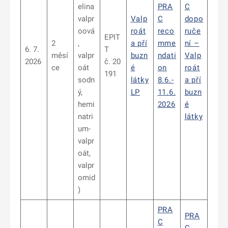
elina
PRA
C
valpr
Valp
C
dopo
oová
roát
reco
ruče
EPIT
2
,
a pří
mme
ní –
6. 7.
T
měsí
valpr
buzn
ndati
Valp
2026
č. 20
ce
oát
é
on
roát
191
sodn
látky
8.6.-
a pří
ý,
LP
11.6.
buzn
hemi
2026
é
natri
látky
um-
valpr
oát,
valpr
omid
)
PRA
PRA
C