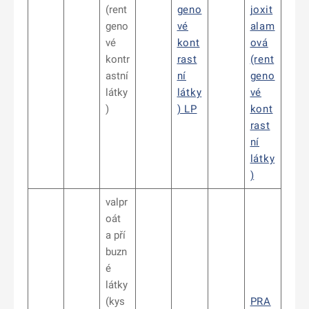
(rent
geno
joxit
geno
vé
alam
vé
kont
ová
kontr
rast
(rent
astní
ní
geno
látky
látky
vé
)
) LP
kont
rast
ní
látky
)
valpr
oát
a pří
buzn
é
látky
(kys
PRA