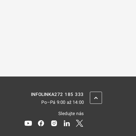
272 185 333
INFOLINKA
ZPĚT NAHORU
Po–Pá 9:00 až 14:00
Sledujte nás
Odkaz se otevře na nové kartě
Odkaz se otevře na nové kartě
Odkaz se otevře na nové kartě
Odkaz se otevře na nové kar
Odkaz se otevře na nov