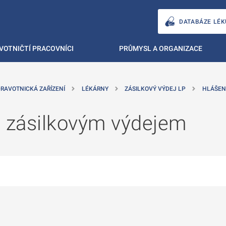
DATABÁZE LÉK
VOTNIČTÍ PRACOVNÍCI
PRŮMYSL A ORGANIZACE
RAVOTNICKÁ ZAŘÍZENÍ
LÉKÁRNY
ZÁSILKOVÝ VÝDEJ LP
HLÁŠEN
e zásilkovým výdejem