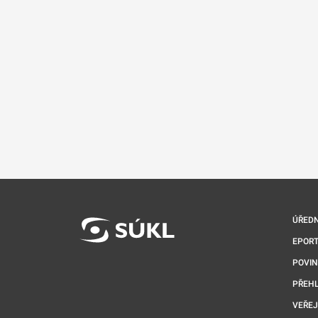
ÚŘEDN
EPORT
POVI
PŘEHL
VEŘEJ