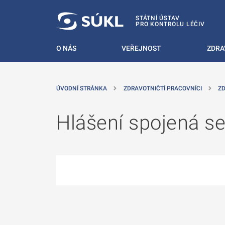
 NA HLAVNÍ OBSAH
STÁTNÍ ÚSTAV
PRO KONTROLU LÉČIV
O NÁS
VEŘEJNOST
ZDRA
ÚVODNÍ STRÁNKA
ZDRAVOTNIČTÍ PRACOVNÍCI
ZD
Hlášení spojená s