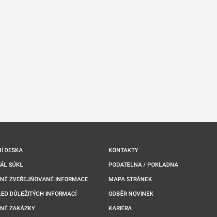
Í DESKA
KONTAKTY
ÁL SÚKL
PODATELNA / POKLADNA
NNĚ ZVEŘEJŇOVANÉ INFORMACE
MAPA STRÁNEK
ED DŮLEŽITÝCH INFORMACÍ
ODBĚR NOVINEK
NÉ ZAKÁZKY
KARIÉRA