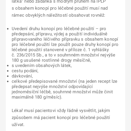
látka“ nebo žádanka s modrým pruhem na IPLP
s obsahem konopí pro léčebné použití musí nad
rámec obvyklých náležitostí obsahovat rovněž:
Uvedení druhu konopí pro léčebné použití – pro
předepsání, přípravu, výdej a použití individuálně
připravovaného léčivého přípravku s obsahem konopí
pro léčebné použití lze použít pouze druhy konopí pro
léčebné použití stanovené v příloze č. 1 vyhlášky
č. 236/2015 Sb., a to v souhrnném množství nejvýše
180 g usušené rostlinné drogy měsíčně,
s uvedením obsahových látek,
cestu podání,
dávkování,
celkové předepisované množství
(na jeden recept lze
předepsat nejvýše množství odpovídající
jednoměsíční léčbě, souhrnné množství může činit
maximálně 180 g/měsíc).
Lékař musí pacientovi vždy řádně vysvětlit, jakým
způsobem má pacient konopí pro léčebné použití
užívat.