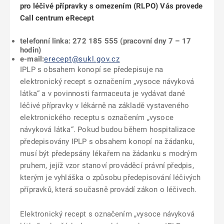
pro léčivé přípravky s omezením (RLPO) Vás provede
Call centrum eRecept
telefonní linka: 272 185 555 (pracovní dny 7 – 17
hodin)
e-mail:
erecept@sukl.gov.cz
IPLP s obsahem konopí se předepisuje na
elektronický recept s označením „vysoce návyková
látka“ a v povinnosti farmaceuta je vydávat dané
léčivé přípravky v lékárně na základě vystaveného
elektronického receptu s označením „vysoce
návyková látka“. Pokud budou během hospitalizace
předepisovány IPLP s obsahem konopí na žádanku,
musí být předepsány lékařem na žádanku s modrým
pruhem, jejíž vzor stanoví prováděcí právní předpis,
kterým je vyhláška o způsobu předepisování léčivých
přípravků, která současně provádí zákon o léčivech.
Elektronický recept s označením „vysoce návyková