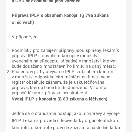
a CBD bez ohledu na jeho výrobce.
Příprava IPLP s obsahem konopí (§ 79a zákona
o léčivech)
V případě, že:
Podmínky pro zahájení přípravy jsou splněny, lékárník
připraví IPLP s obsahem konopí v množství
uvedeném na eReceptu, případně v množství, kterým
bude dosaženo množstevního limitu na daný měsíc;
Pacientovi již bylo vydáno IPLP s obsahem konopí
v množství odpovídajícím měsíčnímu limitu nebo
registr obsahuje záznam, že je uskutečňována
příprava, kterou bude limitu dosaženo. V tomto
případě lékárník přípravu neuskuteční
Výdej IPLP s konopím (§ 83 zákona o léčivech)
Jedná se o standardní postup jako u přípravy a výdeje
IPLP. Lékárna provede u léčivé látky organoleptickou
kontrolu, o kontrole provede záznam a následně látku