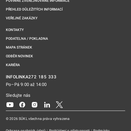
POVINNĚ ZVEŘEJŇOVANÉ INFORMACE
PŘEHLED DŮLEŽITÝCH INFORMACÍ
VEŘEJNÉ ZAKÁZKY
KONTAKTY
PODATELNA / POKLADNA
MAPA STRÁNEK
ODBĚR NOVINEK
KARIÉRA
272 185 333
INFOLINKA
Po–Pá 9:00 až 14:00
Sledujte nás
Odkaz se otevře na nové kartě
Odkaz se otevře na nové kartě
Odkaz se otevře na nové kartě
Odkaz se otevře na nové kartě
Odkaz se otevře na nové kartě
© 2026 SÚKL všechna práva vyhrazena
Ochrana osobních údajů
|
Prohlášení o přístupnosti
|
Podmínky