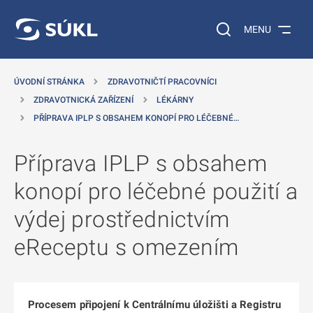
 NA HLAVNÍ OBSAH
Vyhledávání na web
MENU
ÚVODNÍ STRÁNKA
ZDRAVOTNIČTÍ PRACOVNÍCI
ZDRAVOTNICKÁ ZAŘÍZENÍ
LÉKÁRNY
PŘÍPRAVA IPLP S OBSAHEM KONOPÍ PRO LÉČEBNÉ…
Příprava IPLP s obsahem
konopí pro léčebné použití a
výdej prostřednictvím
eReceptu s omezením
Procesem připojení k Centrálnímu úložišti a Registru