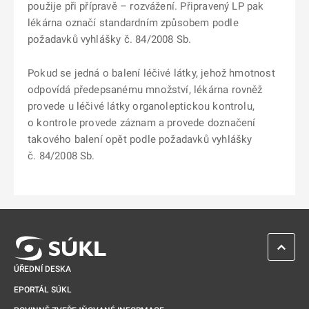
použije při přípravě – rozvážení. Připravený LP pak
lékárna označí standardním způsobem podle
požadavků vyhlášky č. 84/2008 Sb.
Pokud se jedná o balení léčivé látky, jehož hmotnost
odpovídá předepsanému množství, lékárna rovněž
provede u léčivé látky organoleptickou kontrolu,
o kontrole provede záznam a provede doznačení
takového balení opět podle požadavků vyhlášky
č. 84/2008 Sb.
ZPĚT 
ÚŘEDNÍ DESKA
EPORTÁL SÚKL