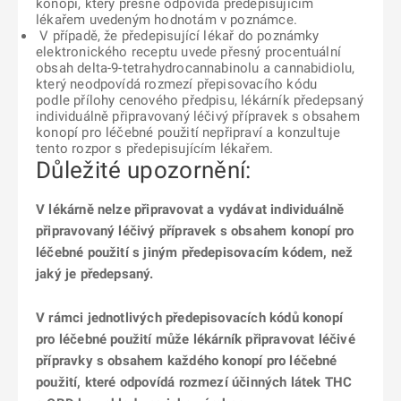
konopí, který přesně odpovídá předepisujícím
lékařem uvedeným hodnotám v poznámce.
V případě, že předepisující lékař do poznámky
elektronického receptu uvede přesný procentuální
obsah delta-9-tetrahydrocannabinolu a cannabidiolu,
který neodpovídá rozmezí přepisovacího kódu
podle přílohy cenového předpisu, lékárník předepsaný
individuálně připravovaný léčivý přípravek s obsahem
konopí pro léčebné použití nepřipraví a konzultuje
tento rozpor s předepisujícím lékařem.
Důležité upozornění:
V lékárně nelze připravovat a vydávat individuálně
připravovaný léčivý přípravek s obsahem konopí pro
léčebné použití s jiným předepisovacím kódem, než
jaký je předepsaný.
V rámci jednotlivých předepisovacích kódů konopí
pro léčebné použití může lékárník připravovat léčivé
přípravky s obsahem každého konopí pro léčebné
použití, které odpovídá rozmezí účinných látek THC