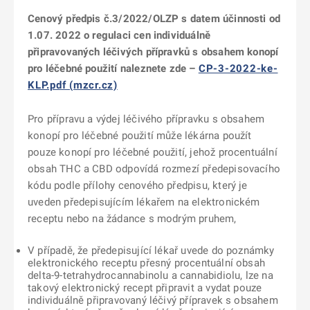
Cenový předpis č.3/2022/OLZP s datem účinnosti od
1.07. 2022 o regulaci cen individuálně
připravovaných léčivých přípravků s obsahem konopí
pro léčebné použití naleznete zde –
CP-3-2022-ke-
KLP.pdf (mzcr.cz)
Pro přípravu a výdej léčivého přípravku s obsahem
konopí pro léčebné použití může lékárna použít
pouze konopí pro léčebné použití, jehož procentuální
obsah THC a CBD odpovídá rozmezí předepisovacího
kódu podle přílohy cenového předpisu, který je
uveden předepisujícím lékařem na elektronickém
receptu nebo na žádance s modrým pruhem,
V případě, že předepisující lékař uvede do poznámky
elektronického receptu přesný procentuální obsah
delta-9-tetrahydrocannabinolu a cannabidiolu, lze na
takový elektronický recept připravit a vydat pouze
individuálně připravovaný léčivý přípravek s obsahem