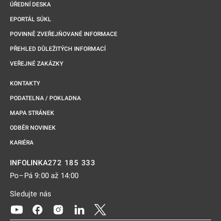
ÚŘEDNÍ DESKA
EPORTÁL SÚKL
POVINNĚ ZVEŘEJŇOVANÉ INFORMACE
PŘEHLED DŮLEŽITÝCH INFORMACÍ
VEŘEJNÉ ZAKÁZKY
KONTAKTY
PODATELNA / POKLADNA
MAPA STRÁNEK
ODBĚR NOVINEK
KARIÉRA
272 185 333
INFOLINKA
Po–Pá 9:00 až 14:00
Sledujte nás
Odkaz se otevře na nové kartě
Odkaz se otevře na nové kartě
Odkaz se otevře na nové kartě
Odkaz se otevře na nové kartě
Odkaz se otevře na nové kartě