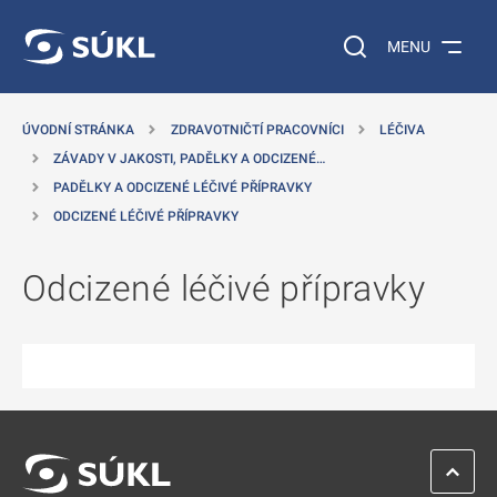
 NA HLAVNÍ OBSAH
Vyhledávání na web
MENU
ÚVODNÍ STRÁNKA
ZDRAVOTNIČTÍ PRACOVNÍCI
LÉČIVA
ZÁVADY V JAKOSTI, PADĚLKY A ODCIZENÉ…
PADĚLKY A ODCIZENÉ LÉČIVÉ PŘÍPRAVKY
ODCIZENÉ LÉČIVÉ PŘÍPRAVKY
Odcizené léčivé přípravky
ZPĚT 