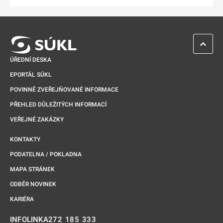
ZPĚT 
ÚŘEDNÍ DESKA
EPORTÁL SÚKL
POVINNĚ ZVEŘEJŇOVANÉ INFORMACE
PŘEHLED DŮLEŽITÝCH INFORMACÍ
VEŘEJNÉ ZAKÁZKY
KONTAKTY
PODATELNA / POKLADNA
MAPA STRÁNEK
ODBĚR NOVINEK
KARIÉRA
272 185 333
INFOLINKA