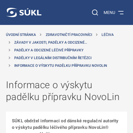
 NA HLAVNÍ OBSAH
Vyhledávání na web
MENU
ÚVODNÍ STRÁNKA
ZDRAVOTNIČTÍ PRACOVNÍCI
LÉČIVA
ZÁVADY V JAKOSTI, PADĚLKY A ODCIZENÉ…
PADĚLKY A ODCIZENÉ LÉČIVÉ PŘÍPRAVKY
PADĚLKY V LEGÁLNÍM DISTRIBUČNÍM ŘETĚZCI
INFORMACE O VÝSKYTU PADĚLKU PŘÍPRAVKU NOVOLIN
Informace o výskytu
padělku přípravku NovoLin
SÚKL obdržel informaci od dánské regulační autority
o výskytu padělku léčivého přípravku NovoLin®