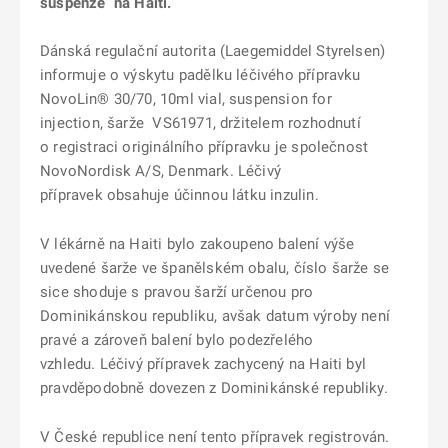
suspenze na Haiti.
Dánská regulační autorita (Laegemiddel Styrelsen)
informuje o výskytu padělku léčivého přípravku
NovoLin® 30/70, 10ml vial, suspension for
injection, šarže VS61971, držitelem rozhodnutí
o registraci originálního přípravku je společnost
NovoNordisk A/S, Denmark. Léčivý
přípravek obsahuje účinnou látku inzulin.
V lékárně na Haiti bylo zakoupeno balení výše
uvedené šarže ve španělském obalu, číslo šarže se
sice shoduje s pravou šarží určenou pro
Dominikánskou republiku, avšak datum výroby není
pravé a zároveň balení bylo podezřelého
vzhledu. Léčivý přípravek zachycený na Haiti byl
pravděpodobně dovezen z Dominikánské republiky.
V České republice není tento přípravek registrován.