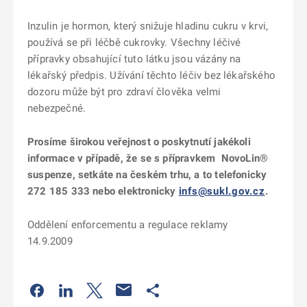
Inzulin je hormon, který snižuje hladinu cukru v krvi,
používá se při léčbě cukrovky. Všechny léčivé
přípravky obsahující tuto látku jsou vázány na
lékařský předpis. Užívání těchto léčiv bez lékařského
dozoru může být pro zdraví člověka velmi
nebezpečné.
Prosíme širokou veřejnost o poskytnutí jakékoli
informace v případě, že se s přípravkem
NovoLin®
suspenze, setkáte na českém trhu, a to telefonicky
272 185 333 nebo elektronicky
infs@sukl.gov.cz
.
Oddělení enforcementu a regulace reklamy
14.9.2009
Odkaz se otevře na nové kartě
Odkaz se otevře na nové kartě
Odkaz se otevře na nové kartě
Odkaz se otevře na nové kartě