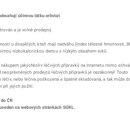
obsahují účinnou látku orlistat
.
trován a je volně prodejný.
tnosti u dospělých, kteří mají nadváhu (index tělesné hmotnosti, B
mírnou nízkokalorickou dietou s nízkým obsahem tuků.
ed nákupem jakýchkoliv léčivých přípravků na Internetu mimo schvá
od neoprávněných prodejců léčivých přípravků je nezákonný! Touto
 léčiv, nebo léčiva poškozená a špatně skladovaná, a tak může do
při jejich požití.
 do ČR
je uveden na webových stránkách SÚKL.