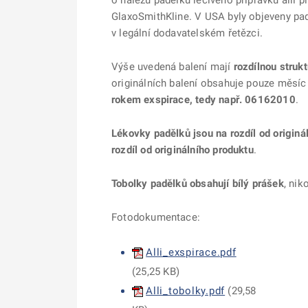
o nálezu padělků léčivého přípravku alli pi
GlaxoSmithKline. V USA byly objeveny padě
v legální dodavatelském řetězci.
Výše uvedená balení mají
rozdílnou struk
originálních balení obsahuje pouze měsíc 
rokem exspirace, tedy např. 06162010
.
Lékovky padělků jsou na rozdíl od origin
rozdíl od originálního produktu
.
Tobolky padělků obsahují bílý prášek
, nik
Fotodokumentace:
Alli_exspirace.pdf
(
25,25 KB
)
Alli_tobolky.pdf
(
29,58