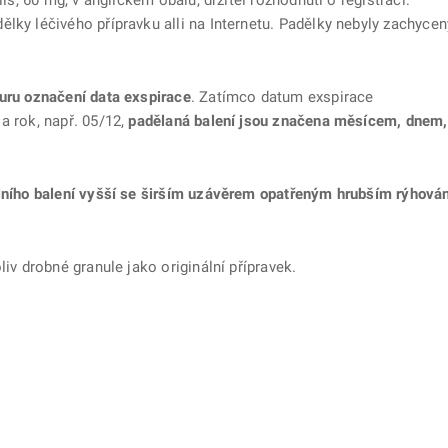
lls, 60 mg, v anglickém obalu, držitel rozhodnutí o registraci:
lky léčivého přípravku alli na Internetu. Padělky nebyly zachycen
turu označení data exspirace
. Zatímco datum exspirace
a rok, např. 05/12,
padělaná balení jsou značena měsícem, dnem,
álního balení vyšší se širším uzávěrem opatřeným hrubším rýhová
oliv drobné granule jako originální přípravek.