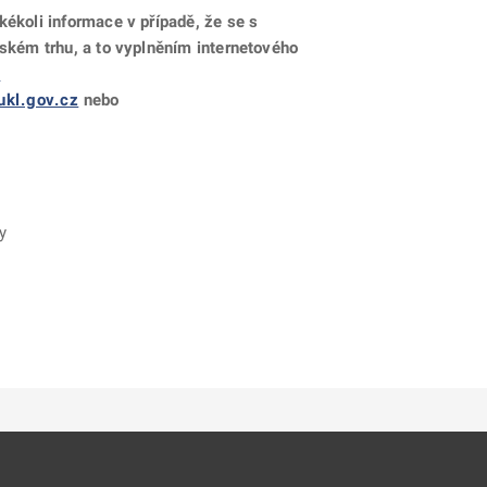
kékoli informace v případě, že se s
ském trhu, a to vyplněním internetového
y
ukl.gov.cz
nebo
y
ě
é kartě
ře na nové kartě