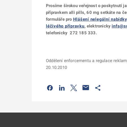
Prosíme širokou veřejnost o poskytnutí ja
přípravkem alli pills, 60 mg setkáte
na če
formuláře pro
Hlášení nelegální nabídk
léčivého přípravku
, e
lektronicky
infs@s
telefonicky 272 185 333.
Oddělení enforcementu a regulace reklam
20.10.2010
Odkaz se otevře na nové kartě
Odkaz se otevře na nové kart
Odkaz se otevře na nov
Odkaz se otev