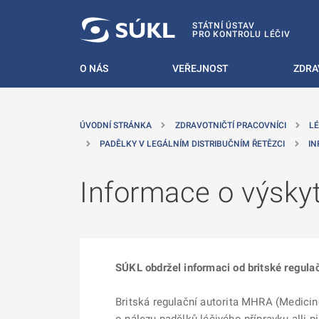
 NA HLAVNÍ OBSAH
STÁTNÍ ÚSTAV
PRO KONTROLU LÉČIV
O NÁS
VEŘEJNOST
ZDRA
ÚVODNÍ STRÁNKA
ZDRAVOTNIČTÍ PRACOVNÍCI
LÉ
PADĚLKY V LEGÁLNÍM DISTRIBUČNÍM ŘETĚZCI
IN
Informace o výskyt
SÚKL obdržel informaci od britské regulač
Britská regulační autorita MHRA (Medicin