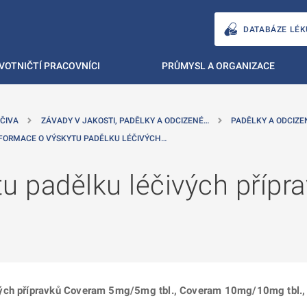
DATABÁZE LÉK
VOTNIČTÍ PRACOVNÍCI
PRŮMYSL A ORGANIZACE
ČIVA
ZÁVADY V JAKOSTI, PADĚLKY A ODCIZENÉ…
PADĚLKY A ODCIZE
FORMACE O VÝSKYTU PADĚLKU LÉČIVÝCH…
u padělku léčivých přípr
vých přípravků Coveram 5mg/5mg tbl., Coveram 10mg/10mg tbl., 