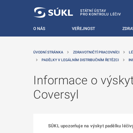
 NA HLAVNÍ OBSAH
STÁTNÍ ÚSTAV
PRO KONTROLU LÉČIV
O NÁS
VEŘEJNOST
ZDRA
ÚVODNÍ STRÁNKA
ZDRAVOTNIČTÍ PRACOVNÍCI
LÉ
PADĚLKY V LEGÁLNÍM DISTRIBUČNÍM ŘETĚZCI
IN
Informace o výskyt
Coversyl
SÚKL upozorňuje na výskyt padělku léči