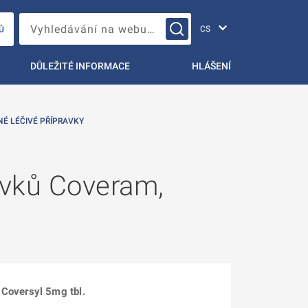
Změna jazyka
Vyhledávání na webu…
Ů
DŮLEŽITÉ INFORMACE
HLÁŠENÍ
NÉ LÉČIVÉ PŘÍPRAVKY
avků Coveram,
Coversyl 5mg tbl.