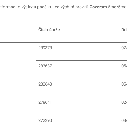
informaci o výskytu padělku léčivých přípravků
Coveram
5mg/5mg t
Číslo šarže
Do
289378
07
283637
05
282640
05
278641
02
272290
08