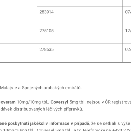
283914
07
275105
12
278635
02
 Malajsie a Spojených arabských emirátů.
Coveram
10mg/10mg tbl.,
Coversyl
5mg tbl. nejsou v ČR registrov
odávek distribuovaných léčivých přípravků.
né poskytnutí jakékoliv informace v případě
, že se setkali s vý
10mg/10mg tbl., Coversyl 5mg tbl., a to telefonicky na +420 27