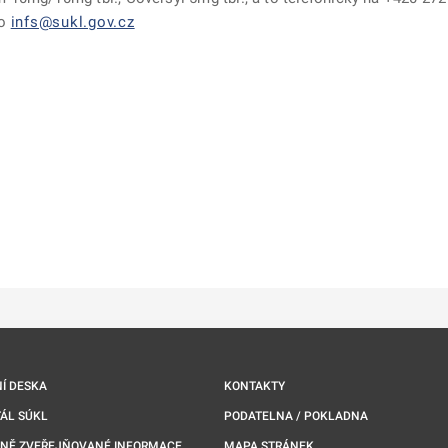
bo
infs@sukl.gov.cz
ě
é kartě
ře na nové kartě
Í DESKA
KONTAKTY
ÁL SÚKL
PODATELNA / POKLADNA
NNĚ ZVEŘEJŇOVANÉ INFORMACE
MAPA STRÁNEK