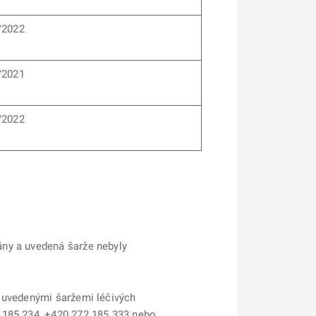
/2022
/2021
/2022
ány a uvedená šarže nebyly
še uvedenými šaržemi léčivých
2 185 234, +420 272 185 333 nebo