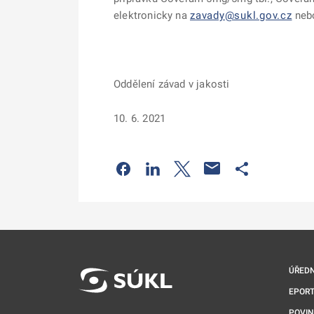
elektronicky na
zavady@sukl.gov.cz
ne
Oddělení závad v jakosti
10. 6. 2021
Odkaz se otevře na nové kartě
Odkaz se otevře na nové kart
Odkaz se otevře na nov
Odkaz se otev
ÚŘEDN
EPORT
POVI