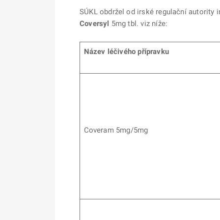
SÚKL obdržel od irské regulační autority 
Coversyl
5mg tbl. viz níže:
Název léčivého přípravku
Coveram 5mg/5mg