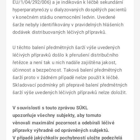
EU/1/04/292/006) a je indikován k léčbě sekundární
hyperparatyreózy u dialyzovaných dospělých pacientů
v konečném stádiu onemocnění ledvin. Uvedené
šarže nebyly identifikovány v pravidelných hlášeních
dodávek distribuovaných léčivých přípravků.
U těchto balení předmětných šarží výše uvedených
léčivých přípravků došlo k přerušení distribučního
řetězce a není tak u nich nadále zajištěna jakost,
účinnost a bezpečnost. Taková balení předmětných
šarží proto v žádném případě nelze použít k léčbě.
Skladovací podmínky při přepravě balení předmětných
šarží výše uvedených léčivých přípravků nelze doložit.
V souvislosti s touto zprávou SÚKL
upozorňuje všechny subjekty, aby tomuto
věnovali maximální pozornost a odebírali léčivé
přípravky výhradně od oprávněných subjektů.
V případě jakýchkoliv pochybností uložte podezřelá