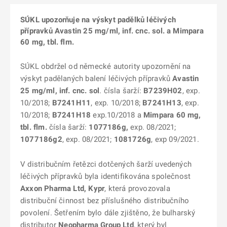
SÚKL upozorňuje na výskyt padělků léčivých
přípravků Avastin 25 mg/ml, inf. cnc. sol. a Mimpara
60 mg, tbl. flm.
SÚKL obdržel od německé autority upozornění na
výskyt padělaných balení léčivých přípravků
Avastin
25 mg/ml, inf. cnc. sol
. čísla šarží:
B7239H02
, exp.
10/2018;
B7241H11
, exp. 10/2018;
B7241H13
, exp.
10/2018;
B7241H18
exp.10/2018 a
Mimpara
60 mg,
tbl. flm.
čísla šarží:
1077186g,
exp. 08/2021;
1077186g2
, exp. 08/2021;
1081726g
, exp 09/2021.
V distribučním řetězci dotčených šarží uvedených
léčivých přípravků byla identifikována společnost
Axxon Pharma Ltd, Kypr
, která provozovala
distribuční činnost bez příslušného distribučního
povolení. Šetřením bylo dále zjištěno, že bulharský
distributor
Neopharma Group Ltd
, který byl