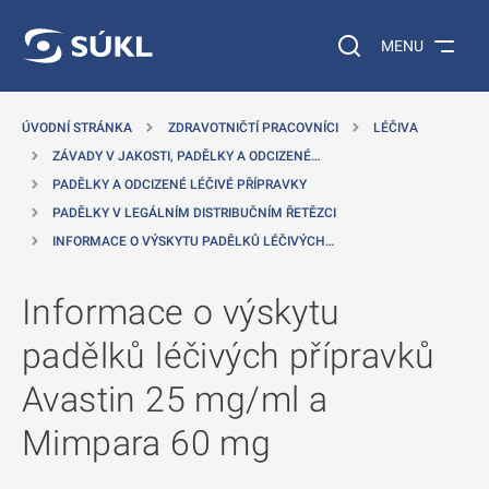
 NA HLAVNÍ OBSAH
Vyhledávání na web
MENU
ÚVODNÍ STRÁNKA
ZDRAVOTNIČTÍ PRACOVNÍCI
LÉČIVA
ZÁVADY V JAKOSTI, PADĚLKY A ODCIZENÉ…
PADĚLKY A ODCIZENÉ LÉČIVÉ PŘÍPRAVKY
PADĚLKY V LEGÁLNÍM DISTRIBUČNÍM ŘETĚZCI
INFORMACE O VÝSKYTU PADĚLKŮ LÉČIVÝCH…
Informace o výskytu
padělků léčivých přípravků
Avastin 25 mg/ml a
Mimpara 60 mg