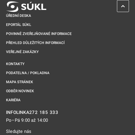
ZPĚT 
ÚŘEDNÍ DESKA
EPORTÁL SÚKL
POVINNĚ ZVEŘEJŇOVANÉ INFORMACE
PŘEHLED DŮLEŽITÝCH INFORMACÍ
VEŘEJNÉ ZAKÁZKY
KONTAKTY
PODATELNA / POKLADNA
MAPA STRÁNEK
ODBĚR NOVINEK
KARIÉRA
272 185 333
INFOLINKA
Po–Pá 9:00 až 14:00
Sledujte nás