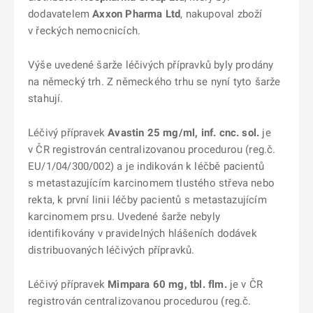
dodavatelem
Axxon Pharma Ltd
, nakupoval zboží
v řeckých nemocnicích.
Výše uvedené šarže léčivých přípravků byly prodány
na německý trh. Z německého trhu se nyní tyto šarže
stahují.
Léčivý přípravek
Avastin 25 mg/ml, inf. cnc. sol.
je
v ČR registrován centralizovanou procedurou (reg.č.
EU/1/04/300/002) a je indikován k léčbě pacientů
s metastazujícím karcinomem tlustého střeva nebo
rekta, k první linii léčby pacientů s metastazujícím
karcinomem prsu. Uvedené šarže nebyly
identifikovány v pravidelných hlášeních dodávek
distribuovaných léčivých přípravků.
Léčivý přípravek
Mimpara 60 mg, tbl. flm.
je v ČR
registrován centralizovanou procedurou (reg.č.