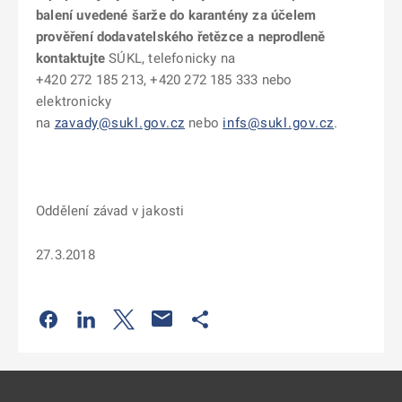
balení uvedené šarže do karantény za účelem
prověření dodavatelského řetězce a neprodleně
kontaktujte
SÚKL, telefonicky na
+420 272 185 213, +420 272 185 333 nebo
elektronicky
na
zavady@sukl.gov.cz
nebo
infs@sukl.gov.cz
.
Oddělení závad v jakosti
27.3.2018
Odkaz se otevře na nové kartě
Odkaz se otevře na nové kartě
Odkaz se otevře na nové kartě
Odkaz se otevře na nové kartě