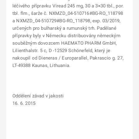
léčivého přípravku Viread 245 mg, 30 a 3×30 tbl., por.
tbl. flm., šarže č. NXMZD_04-510716#BG-RO_118798
a NXMZD_04-510729#BG-RO_118798, exp. 03/2019,
určených pro bulharský a rumunský trh. Padělané
přípravky byly v Německu distribuovány německým
souběžným dovozcem HAEMATO PHARM GmbH,
Lilienthalstr. 5 c, D -12529 Schönefeld, který je
nakoupil od Dieneras / Europarallel, Pakrascio g. 27,
LT-49388 Kaunas, Lithuania.
Oddělení závad v jakosti
16. 6. 2015