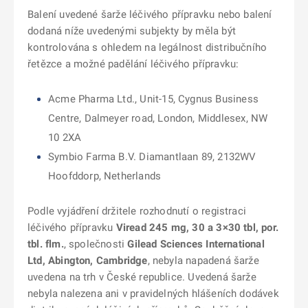
Balení uvedené šarže léčivého přípravku nebo balení
dodaná níže uvedenými subjekty by měla být
kontrolována s ohledem na legálnost distribučního
řetězce a možné padělání léčivého přípravku:
Acme Pharma Ltd., Unit-15, Cygnus Business
Centre, Dalmeyer road, London, Middlesex, NW
10 2XA
Symbio Farma B.V. Diamantlaan 89, 2132WV
Hoofddorp, Netherlands
Podle vyjádření držitele rozhodnutí o registraci
léčivého přípravku
Viread 245 mg, 30 a 3×30 tbl, por.
tbl. flm.
, společnosti
Gilead Sciences International
Ltd, Abington, Cambridge
, nebyla napadená šarže
uvedena na trh v České republice. Uvedená šarže
nebyla nalezena ani v pravidelných hlášeních dodávek