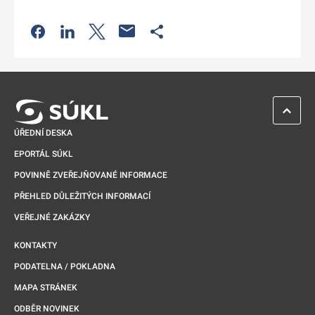
Odkaz se otevře na nové kartě
Odkaz se otevře na nové kartě
Odkaz se otevře na nové kartě
Odkaz se otevře na nové kartě
ZPĚT 
ÚŘEDNÍ DESKA
EPORTÁL SÚKL
POVINNĚ ZVEŘEJŇOVANÉ INFORMACE
PŘEHLED DŮLEŽITÝCH INFORMACÍ
VEŘEJNÉ ZAKÁZKY
KONTAKTY
PODATELNA / POKLADNA
MAPA STRÁNEK
ODBĚR NOVINEK