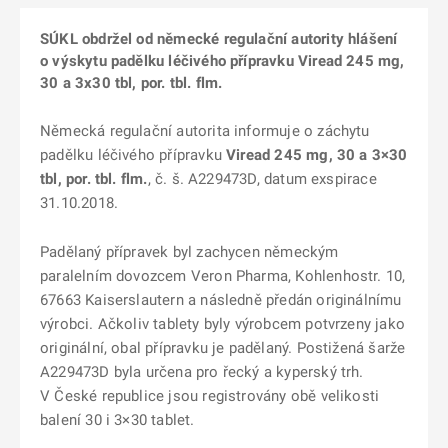
SÚKL obdržel od německé regulační autority hlášení
o výskytu padělku léčivého přípravku Viread 245 mg,
30 a 3x30 tbl, por. tbl. flm.
Německá regulační autorita informuje o záchytu
padělku léčivého přípravku
Viread 245 mg, 30 a 3×30
tbl, por. tbl. flm.
, č. š. A229473D, datum exspirace
31.10.2018.
Padělaný přípravek byl zachycen německým
paralelním dovozcem Veron Pharma, Kohlenhostr. 10,
67663 Kaiserslautern a následně předán originálnímu
výrobci. Ačkoliv tablety byly výrobcem potvrzeny jako
originální, obal přípravku je padělaný. Postižená šarže
A229473D byla určena pro řecký a kyperský trh.
V České republice jsou registrovány obě velikosti
balení 30 i 3×30 tablet.