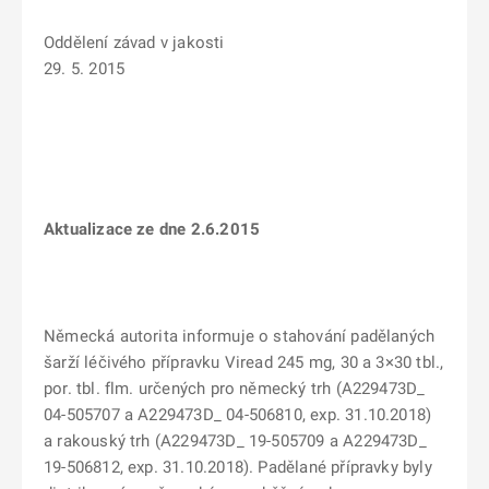
Oddělení závad v jakosti
29. 5. 2015
Aktualizace ze dne 2.6.2015
Německá autorita informuje o stahování padělaných
šarží léčivého přípravku Viread 245 mg, 30 a 3×30 tbl.,
por. tbl. flm. určených pro německý trh (A229473D_
04-505707 a A229473D_ 04-506810, exp. 31.10.2018)
a rakouský trh (A229473D_ 19-505709 a A229473D_
19-506812, exp. 31.10.2018). Padělané přípravky byly