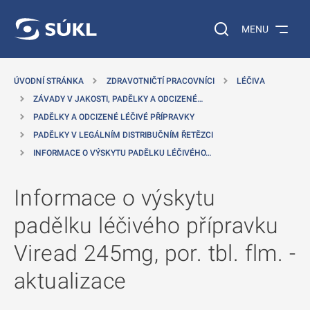
 NA HLAVNÍ OBSAH
Vyhledávání na web
MENU
ÚVODNÍ STRÁNKA
ZDRAVOTNIČTÍ PRACOVNÍCI
LÉČIVA
ZÁVADY V JAKOSTI, PADĚLKY A ODCIZENÉ…
PADĚLKY A ODCIZENÉ LÉČIVÉ PŘÍPRAVKY
PADĚLKY V LEGÁLNÍM DISTRIBUČNÍM ŘETĚZCI
INFORMACE O VÝSKYTU PADĚLKU LÉČIVÉHO…
Informace o výskytu
padělku léčivého přípravku
Viread 245mg, por. tbl. flm. -
aktualizace