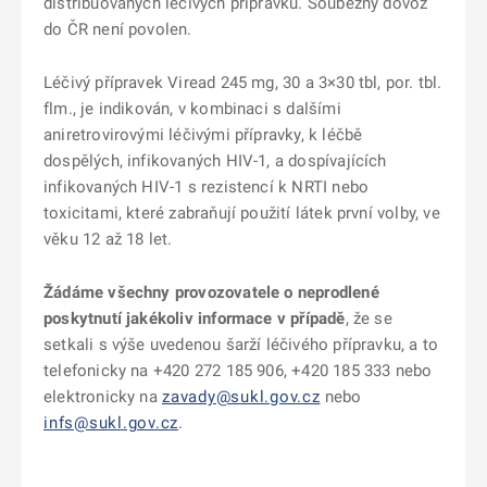
distribuovaných léčivých přípravků. Souběžný dovoz
do ČR není povolen.
Léčivý přípravek Viread 245 mg, 30 a 3×30 tbl, por. tbl.
flm., je indikován, v kombinaci s dalšími
aniretrovirovými léčivými přípravky, k léčbě
dospělých, infikovaných HIV-1, a dospívajících
infikovaných HIV-1 s rezistencí k NRTI nebo
toxicitami, které zabraňují použití látek první volby, ve
věku 12 až 18 let.
Žádáme všechny provozovatele o neprodlené
poskytnutí jakékoliv informace v případě
, že se
setkali s výše uvedenou šarží léčivého přípravku, a to
telefonicky na +420 272 185 906, +420 185 333 nebo
elektronicky na
zavady@sukl.gov.cz
nebo
infs@sukl.gov.cz
.