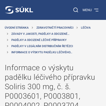
 NA HLAVNÍ OBSAH
Vyhledávání na web
MENU
ÚVODNÍ STRÁNKA
ZDRAVOTNIČTÍ PRACOVNÍCI
LÉČIVA
ZÁVADY V JAKOSTI, PADĚLKY A ODCIZENÉ…
PADĚLKY A ODCIZENÉ LÉČIVÉ PŘÍPRAVKY
PADĚLKY V LEGÁLNÍM DISTRIBUČNÍM ŘETĚZCI
INFORMACE O VÝSKYTU PADĚLKU LÉČIVÉHO…
Informace o výskytu
padělku léčivého přípravku
Soliris 300 mg, č. š.
P0003601, P0003801,
P0004002, P0003704,