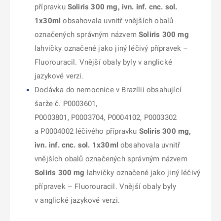
přípravku
Soliris 300 mg, ivn. inf. cnc. sol.
1x30ml
obsahovala uvnitř vnějších obalů
označených správným názvem
Soliris 300 mg
lahvičky označené jako jiný léčivý přípravek –
Fluorouracil. Vnější obaly byly v anglické
jazykové verzi.
Dodávka do nemocnice v Brazílii obsahující
šarže č. P0003601,
P0003801, P0003704, P0004102, P0003302
a P0004002 léčivého přípravku
Soliris 300 mg,
ivn. inf. cnc. sol. 1x30ml
obsahovala uvnitř
vnějších obalů označených správným názvem
Soliris 300 mg
lahvičky označené jako jiný léčivý
přípravek – Fluorouracil. Vnější obaly byly
v anglické jazykové verzi.