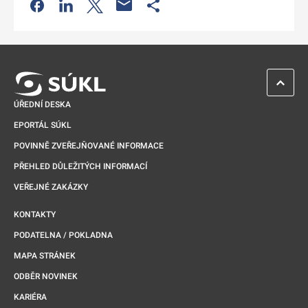
Odkaz se otevře na nové kartě
Odkaz se otevře na nové kartě
Odkaz se otevře na nové kartě
Odkaz se otevře na nové kartě
ZPĚT 
ÚŘEDNÍ DESKA
EPORTÁL SÚKL
POVINNĚ ZVEŘEJŇOVANÉ INFORMACE
PŘEHLED DŮLEŽITÝCH INFORMACÍ
VEŘEJNÉ ZAKÁZKY
KONTAKTY
PODATELNA / POKLADNA
MAPA STRÁNEK
ODBĚR NOVINEK
KARIÉRA