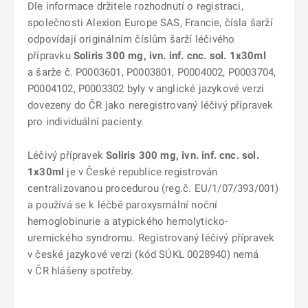
Dle informace držitele rozhodnutí o registraci,
společnosti Alexion Europe SAS, Francie, čísla šarží
odpovídají originálním číslům šarží léčivého
přípravku
Soliris 300 mg, ivn. inf. cnc. sol. 1x30ml
a šarže č. P0003601, P0003801, P0004002, P0003704,
P0004102, P0003302 byly v anglické jazykové verzi
dovezeny do ČR jako neregistrovaný léčivý přípravek
pro individuální pacienty.
Léčivý přípravek
Soliris 300 mg, ivn. inf. cnc. sol.
1x30ml
je v České republice registrován
centralizovanou procedurou (reg.č. EU/1/07/393/001)
a používá se k léčbě paroxysmální noční
hemoglobinurie a atypického hemolyticko-
uremického syndromu. Registrovaný léčivý přípravek
v české jazykové verzi (kód SÚKL 0028940) nemá
v ČR hlášeny spotřeby.