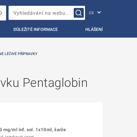
Změna jazyka
Vyhledávání na webu…
Ů
DŮLEŽITÉ INFORMACE
HLÁŠENÍ
NÉ LÉČIVÉ PŘÍPRAVKY
avku Pentaglobin
0 mg/ml inf. sol. 1x10ml, šarže