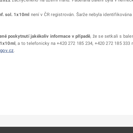
.2022
zachyceného na území Íránu.
Padělaná balení byla v německ
f. sol. 1x10ml
není v ČR registrován. Šarže nebyla identifikována
né poskytnutí jakékoliv informace v případě
, že se setkali s ba
. 1x10ml
, a to telefonicky na +420 272 185 234, +420 272 185 333 
gov.cz
.
ě
é kartě
ře na nové kartě