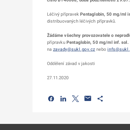
číslo B146088, doba použitelnosti 29.07
Léčivý přípravek
Pentaglobin, 50 mg/ml in
distribuovaných léčivých přípravků.
Žádáme všechny provozovatele o neprodle
přípravku
Pentaglobin, 50 mg/ml inf. sol
na
zavady@sukl.gov.cz
nebo
infs@sukl.
Oddělení závad v jakosti
27.11.2020
Odkaz se otevře na nové kartě
Odkaz se otevře na nové kart
Odkaz se otevře na nov
Odkaz se otev