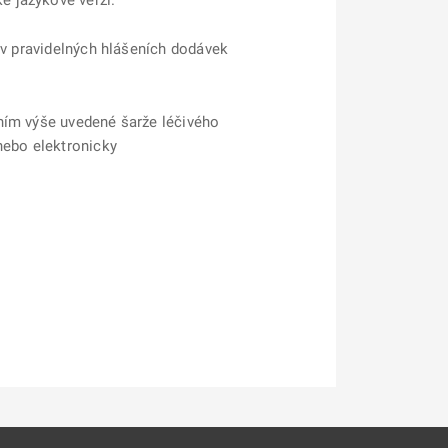
é jazykové verzi.
 v pravidelných hlášeních dodávek
lením výše uvedené šarže léčivého
nebo elektronicky