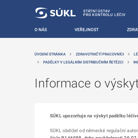
 NA HLAVNÍ OBSAH
STÁTNÍ ÚSTAV
PRO KONTROLU LÉČIV
O NÁS
VEŘEJNOST
ZDRA
ÚVODNÍ STRÁNKA
ZDRAVOTNIČTÍ PRACOVNÍCI
LÉ
PADĚLKY V LEGÁLNÍM DISTRIBUČNÍM ŘETĚZCI
IN
Informace o výskyt
SÚKL upozorňuje na výskyt padělku léčivé
SÚKL obdržel od německé regulační autori