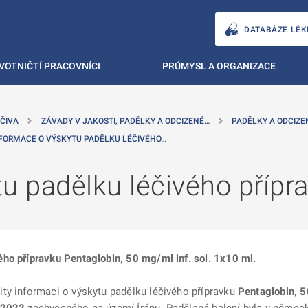
DATABÁZE LÉK
VOTNIČTÍ PRACOVNÍCI
PRŮMYSL A ORGANIZACE
ČIVA
ZÁVADY V JAKOSTI, PADĚLKY A ODCIZENÉ…
PADĚLKY A ODCIZE
FORMACE O VÝSKYTU PADĚLKU LÉČIVÉHO…
u padělku léčivého přípr
ho přípravku Pentaglobin, 50 mg/ml inf. sol. 1x10 ml.
ty informaci o výskytu padělku léčivého přípravku
Pentaglobin, 5