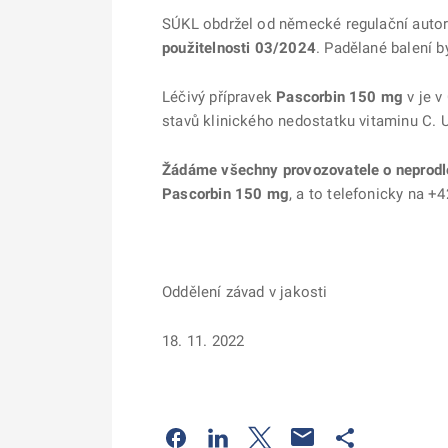
SÚKL obdržel od německé regulační autori
použitelnosti 03/2024
. Padělané balení 
Léčivý přípravek
Pascorbin 150 mg
v je v
stavů klinického nedostatku vitaminu C. 
Žádáme všechny provozovatele o neprodle
Pascorbin 150 mg
, a to telefonicky na 
Oddělení závad v jakosti
18. 11. 2022
Odkaz se otevře na nové kartě
Odkaz se otevře na nové kart
Odkaz se otevře na nov