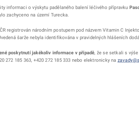
ty informaci o výskytu padělaného balení léčivého přípravku
Pasc
bylo zachyceno na území Turecka.
 ČR registrován národním postupem pod názvem Vitamin C Injektop
Uvedená šarže nebyla identifikována
v pravidelných hlášeních dodá
né poskytnutí jakékoliv informace v případě
, že se setkali s výš
+420 272 185 363, +420 272 185 333 nebo elektronicky na
zavady@s
ě
é kartě