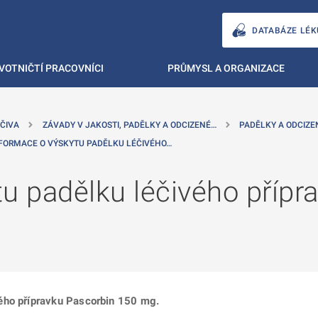
DATABÁZE LÉK
VOTNIČTÍ PRACOVNÍCI
PRŮMYSL A ORGANIZACE
ČIVA
ZÁVADY V JAKOSTI, PADĚLKY A ODCIZENÉ…
PADĚLKY A ODCIZE
FORMACE O VÝSKYTU PADĚLKU LÉČIVÉHO…
u padělku léčivého přípr
ého přípravku Pascorbin 150 mg.