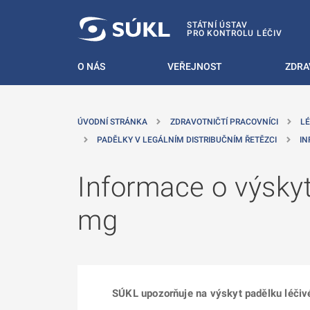
 NA HLAVNÍ OBSAH
STÁTNÍ ÚSTAV
PRO KONTROLU LÉČIV
O NÁS
VEŘEJNOST
ZDRA
ÚVODNÍ STRÁNKA
ZDRAVOTNIČTÍ PRACOVNÍCI
LÉ
PADĚLKY V LEGÁLNÍM DISTRIBUČNÍM ŘETĚZCI
IN
Informace o výskyt
mg
SÚKL upozorňuje na výskyt padělku léčiv