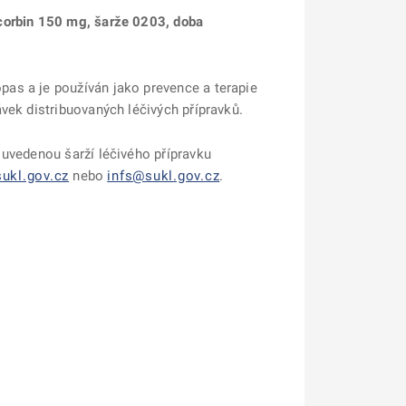
orbin 150 mg, šarže 0203, doba
as a je používán jako prevence a terapie
vek distribuovaných léčivých přípravků.
e uvedenou šarží léčivého přípravku
ukl.gov.cz
nebo
infs@sukl.gov.cz
.