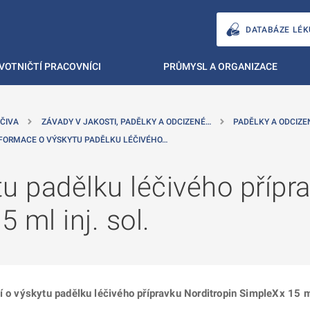
DATABÁZE LÉK
VOTNIČTÍ PRACOVNÍCI
PRŮMYSL A ORGANIZACE
ČIVA
ZÁVADY V JAKOSTI, PADĚLKY A ODCIZENÉ…
PADĚLKY A ODCIZE
FORMACE O VÝSKYTU PADĚLKU LÉČIVÉHO…
u padělku léčivého přípr
 ml inj. sol.
í o výskytu padělku léčivého přípravku Norditropin SimpleXx 15 m