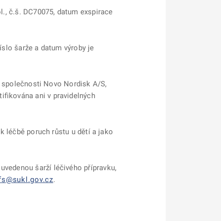
ol., č.š. DC70075, datum exspirace
číslo šarže a datum výroby je
,
společnosti Novo Nordisk A/S,
tifikována ani v pravidelných
 k léčbě poruch růstu u dětí a jako
e uvedenou šarží léčivého přípravku,
fs@sukl.gov.cz
.