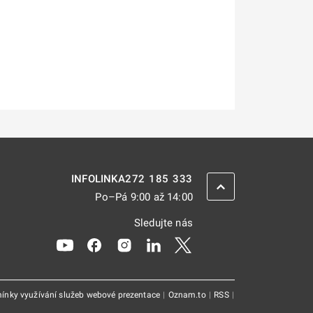
272 185 333
INFOLINKA
ZPĚT NAHORU
Po–Pá 9:00 až 14:00
Sledujte nás
Odkaz se otevře na nové kartě
Odkaz se otevře na nové kartě
Odkaz se otevře na nové kartě
Odkaz se otevře na nové kar
Odkaz se otevře na nov
ínky využívání služeb webové prezentace
|
Oznam.to
|
RSS
|