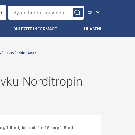
Změna jazyka
Vyhledávání na webu…
Ů
DŮLEŽITÉ INFORMACE
HLÁŠENÍ
NÉ LÉČIVÉ PŘÍPRAVKY
avku Norditropin
g/1,5 ml, inj. sol. 1x 15 mg/1,5 ml.