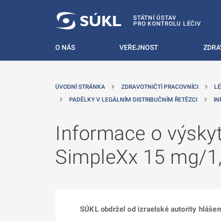
 NA HLAVNÍ OBSAH
STÁTNÍ ÚSTAV
PRO KONTROLU LÉČIV
O NÁS
VEŘEJNOST
ZDRA
ÚVODNÍ STRÁNKA
ZDRAVOTNIČTÍ PRACOVNÍCI
LÉ
PADĚLKY V LEGÁLNÍM DISTRIBUČNÍM ŘETĚZCI
IN
Informace o výskyt
SimpleXx 15 mg/1,5
SÚKL obdržel od izraelské autority hlášen