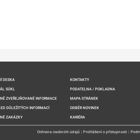
ě
é kartě
ře na nové kartě
Í DESKA
KONTAKTY
ÁL SÚKL
PODATELNA / POKLADNA
NNĚ ZVEŘEJŇOVANÉ INFORMACE
MAPA STRÁNEK
ED DŮLEŽITÝCH INFORMACÍ
ODBĚR NOVINEK
NÉ ZAKÁZKY
KARIÉRA
Ochrana osobních údajů
|
Prohlášení o přístupnosti
|
Podm