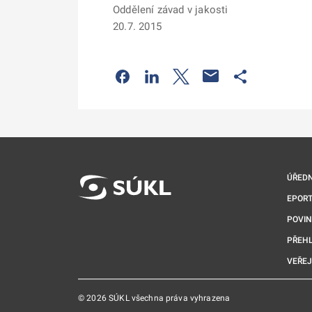
Oddělení závad v jakosti
20.7. 2015
Odkaz se otevře na nové kartě
Odkaz se otevře na nové kart
Odkaz se otevře na nov
Odkaz se otev
ÚŘEDN
EPORT
POVI
PŘEHL
VEŘEJ
© 2026 SÚKL všechna práva vyhrazena