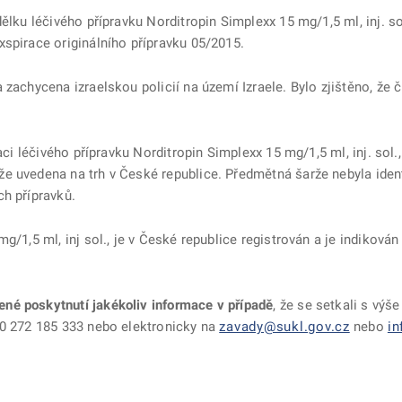
dělku léčivého přípravku Norditropin Simplexx 15 mg/1,5 ml, inj. s
spirace originálního přípravku 05/2015.
zachycena izraelskou policií na území Izraele. Bylo zjištěno, že 
aci léčivého přípravku
Norditropin Simplexx 15 mg/1,5 ml, inj. sol.
že uvedena na trh v České republice. Předmětná
šarže nebyla iden
ch přípravků.
g/1,5 ml, inj sol., je v České republice registrován a je indikován
né poskytnutí jakékoliv informace v případě
, že se setkali s výš
20 272 185 333 nebo elektronicky na
zavady@sukl.gov.cz
nebo
in