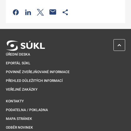
Odkaz se otevře na nové kartě
Odkaz se otevře na nové kartě
Odkaz se otevře na nové kartě
Odkaz se otevře na nové kartě
ZPĚT 
ÚŘEDNÍ DESKA
EPORTÁL SÚKL
POVINNĚ ZVEŘEJŇOVANÉ INFORMACE
PŘEHLED DŮLEŽITÝCH INFORMACÍ
VEŘEJNÉ ZAKÁZKY
KONTAKTY
PODATELNA / POKLADNA
MAPA STRÁNEK
ODBĚR NOVINEK