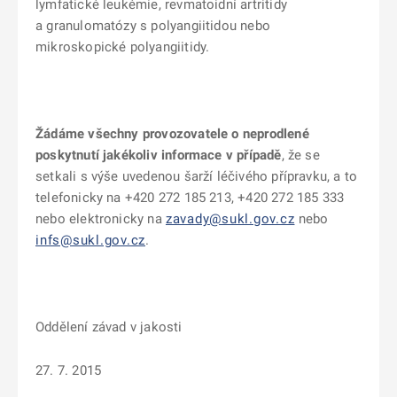
lymfatické leukémie, revmatoidní artritidy
a granulomatózy s polyangiitidou nebo
mikroskopické polyangiitidy.
Žádáme všechny provozovatele o neprodlené
poskytnutí jakékoliv informace v případě
, že se
setkali s výše uvedenou šarží léčivého přípravku, a to
telefonicky na +420 272 185 213, +420 272 185 333
nebo elektronicky na
zavady@sukl.gov.cz
nebo
infs@sukl.gov.cz
.
Oddělení závad v jakosti
27. 7. 2015