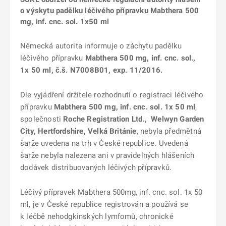
o výskytu padělku léčivého přípravku Mabthera 500
mg, inf. cnc. sol. 1x50 ml
Německá autorita informuje o záchytu padělku
léčivého přípravku
Mabthera 500 mg, inf. cnc. sol.
,
1x 50 ml, č.š. N7008B01, exp. 11/2016.
Dle vyjádření držitele rozhodnutí o registraci léčivého
přípravku
Mabthera 500 mg, inf. cnc. sol. 1x 50 ml
,
společnosti
Roche Registration Ltd., Welwyn Garden
City, Hertfordshire, Velká Británie
, nebyla předmětná
šarže uvedena na trh v České republice. Uvedená
šarže nebyla nalezena ani v pravidelných hlášeních
dodávek distribuovaných léčivých přípravků.
Léčivý přípravek Mabthera 500mg, inf. cnc. sol. 1x 50
ml, je v České republice registrován a používá se
k léčbě nehodgkinských lymfomů, chronické