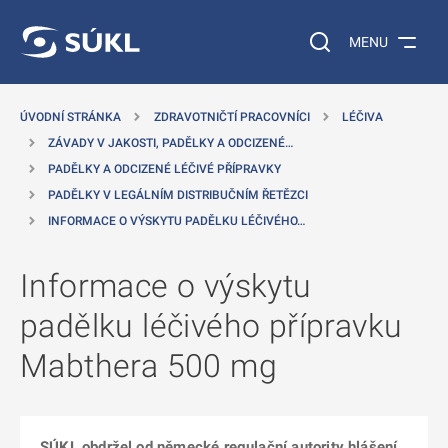
 NA HLAVNÍ OBSAH
Vyhledávání na web
MENU
ÚVODNÍ STRÁNKA
ZDRAVOTNIČTÍ PRACOVNÍCI
LÉČIVA
ZÁVADY V JAKOSTI, PADĚLKY A ODCIZENÉ…
PADĚLKY A ODCIZENÉ LÉČIVÉ PŘÍPRAVKY
PADĚLKY V LEGÁLNÍM DISTRIBUČNÍM ŘETĚZCI
INFORMACE O VÝSKYTU PADĚLKU LÉČIVÉHO…
Informace o výskytu
padělku léčivého přípravku
Mabthera 500 mg
SÚKL obdržel od německé regulační autority hlášení