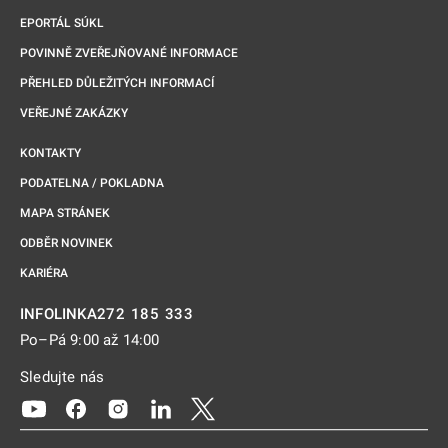
EPORTÁL SÚKL
POVINNĚ ZVEŘEJŇOVANÉ INFORMACE
PŘEHLED DŮLEŽITÝCH INFORMACÍ
VEŘEJNÉ ZAKÁZKY
KONTAKTY
PODATELNA / POKLADNA
MAPA STRÁNEK
ODBĚR NOVINEK
KARIÉRA
272 185 333
INFOLINKA
Po–Pá 9:00 až 14:00
Sledujte nás
Odkaz se otevře na nové kartě
Odkaz se otevře na nové kartě
Odkaz se otevře na nové kartě
Odkaz se otevře na nové kartě
Odkaz se otevře na nové kartě