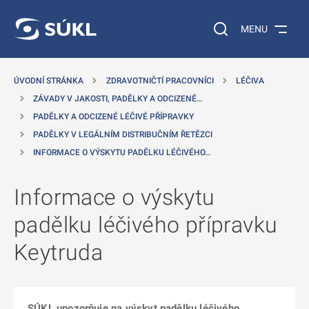
 NA HLAVNÍ OBSAH
Vyhledávání na web
MENU
ÚVODNÍ STRÁNKA
ZDRAVOTNIČTÍ PRACOVNÍCI
LÉČIVA
ZÁVADY V JAKOSTI, PADĚLKY A ODCIZENÉ…
PADĚLKY A ODCIZENÉ LÉČIVÉ PŘÍPRAVKY
PADĚLKY V LEGÁLNÍM DISTRIBUČNÍM ŘETĚZCI
INFORMACE O VÝSKYTU PADĚLKU LÉČIVÉHO…
Informace o výskytu
padělku léčivého přípravku
Keytruda
SÚKL upozorňuje na výskyt padělku léčivého