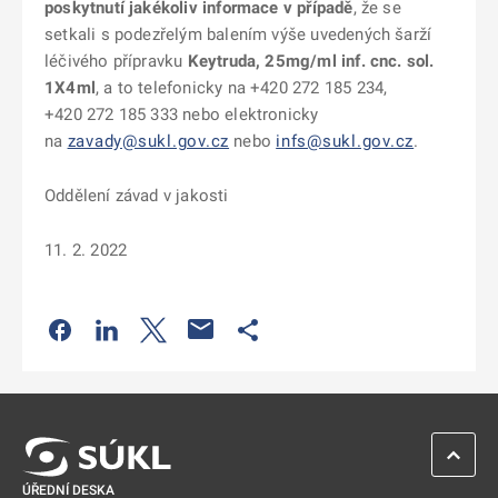
poskytnutí jakékoliv informace v případě
, že se
setkali s podezřelým balením výše uvedených šarží
léčivého přípravku
Keytruda,
25mg/ml inf. cnc. sol.
1X4ml
, a to telefonicky na +420 272 185 234,
+420 272 185 333 nebo elektronicky
na
zavady@sukl.gov.cz
nebo
infs@sukl.gov.cz
.
Oddělení závad v jakosti
11. 2. 2022
Odkaz se otevře na nové kartě
Odkaz se otevře na nové kartě
Odkaz se otevře na nové kartě
Odkaz se otevře na nové kartě
ZPĚT 
ÚŘEDNÍ DESKA