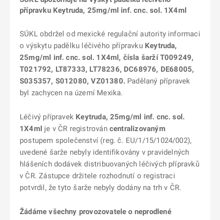
přípravku Keytruda, 25mg/ml inf. cnc. sol. 1X4ml
SÚKL obdržel od mexické regulační autority informaci
o výskytu padělku léčivého přípravku
Keytruda,
25mg/ml inf. cnc. sol. 1X4ml, čísla šarží T009249,
T021792, LT87333, LT78236, DC68976, DE68005,
S035357, S012080, VZ01380
.
Padělaný přípravek
byl zachycen na území Mexika.
Léčivý přípravek
Keytruda,
25mg/ml inf. cnc. sol.
1X4ml
je v ČR registrován
centralizovaným
postupem společenství (reg. č. EU/1/15/1024/002),
uvedené šarže nebyly identifikovány v pravidelných
hlášeních dodávek distribuovaných léčivých přípravků
v ČR. Zástupce držitele rozhodnutí o registraci
potvrdil, že tyto šarže nebyly dodány na trh v ČR.
Žádáme všechny provozovatele o neprodlené