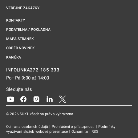
VEŘEJNÉ ZAKÁZKY
KONTAKTY
PODATELNA / POKLADNA
MAPA STRÁNEK
ODBĚR NOVINEK
KARIÉRA
272 185 333
INFOLINKA
Po–Pá 9:00 až 14:00
Sledujte nás
Odkaz se otevře na nové kartě
Odkaz se otevře na nové kartě
Odkaz se otevře na nové kartě
Odkaz se otevře na nové kartě
Odkaz se otevře na nové kartě
© 2026 SÚKL všechna práva vyhrazena
Ochrana osobních údajů
|
Prohlášení o přístupnosti
|
Podmínky
využívání služeb webové prezentace
|
Oznam.to
|
RSS