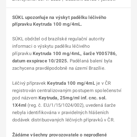
SÚKL upozorňuje na výskyt padělku léčivého
přípravku Keytruda 100 mg/4mL.
SÚKL obdržel od brazilské regulační autority
informaci o výskytu padělku léčivého
přípravku
Keytruda 100 mg/4mL
, šarže Y005786,
datum exspirace 10/2025
.
Padělaná balení byla
zachycena pravděpodobně na území Brazílie.
Léčivý přípravek
Keytruda 100 mg/4mL
je v ČR
registrován centralizovaným postupem společenství
pod názvem
Keytruda, 25mg/ml inf. cnc. sol.
1X4ml
(reg. č. EU/1/15/1024/002), uvedená šarže
nebyla identifikována v pravidelných hlášeních
dodávek distribuovaných léčivých přípravků v ČR.
Žádáme všechny provozovatele o neprodlené