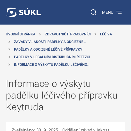
 NA HLAVNÍ OBSAH
Vyhledávání na web
MENU
ÚVODNÍ STRÁNKA
ZDRAVOTNIČTÍ PRACOVNÍCI
LÉČIVA
ZÁVADY V JAKOSTI, PADĚLKY A ODCIZENÉ…
PADĚLKY A ODCIZENÉ LÉČIVÉ PŘÍPRAVKY
PADĚLKY V LEGÁLNÍM DISTRIBUČNÍM ŘETĚZCI
INFORMACE O VÝSKYTU PADĚLKU LÉČIVÉHO…
Informace o výskytu
padělku léčivého přípravku
Keytruda
Zveřejněno: 30. 9. 2025
|
Oddělení závad v jakosti